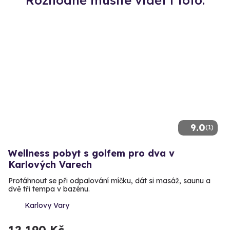
Rozhodně musíte vidět i toto:
9.0
(1)
Wellness pobyt s golfem pro dva v
Karlových Varech
Protáhnout se při odpalování míčku, dát si masáž, saunu a
dvě tři tempa v bazénu.
Karlovy Vary