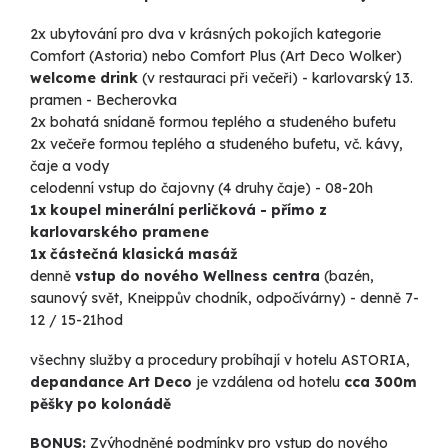
2x ubytování pro dva v krásných pokojích kategorie
Comfort (Astoria) nebo Comfort Plus (Art Deco Wolker)
welcome drink
(v restauraci při večeři) - karlovarský 13.
pramen - Becherovka
2x bohatá snídaně formou teplého a studeného bufetu
2x večeře formou teplého a studeného bufetu, vč. kávy,
čaje a vody
celodenní vstup do čajovny (4 druhy čaje) - 08-20h
1x koupel minerální perličková - přímo z
karlovarského pramene
1x částečná klasická masáž
denně
vstup do nového Wellness centra
(bazén,
saunový svět, Kneippův chodník, odpočívárny) - denně 7-
12 / 15-21hod
všechny služby a procedury probíhají v hotelu ASTORIA,
depandance Art Deco
je vzdálena od hotelu
cca 300m
pěšky po kolonádě
BONUS:
Zvýhodněné podmínky pro vstup do nového