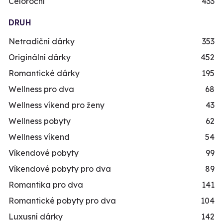
Celoroční
433
DRUH
Netradiční dárky
353
Originální dárky
452
Romantické dárky
195
Wellness pro dva
68
Wellness víkend pro ženy
43
Wellness pobyty
62
Wellness víkend
54
Víkendové pobyty
99
Víkendové pobyty pro dva
89
Romantika pro dva
141
Romantické pobyty pro dva
104
Luxusní dárky
142