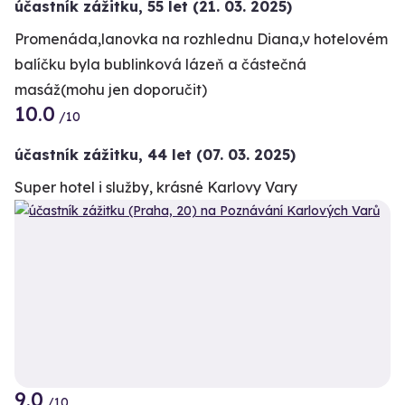
účastník zážitku
,
55 let
(21. 03. 2025)
Promenáda,lanovka na rozhlednu Diana,v hotelovém
balíčku byla bublinková lázeň a částečná
masáž(mohu jen doporučit)
10.0
/10
účastník zážitku
,
44 let
(07. 03. 2025)
Super hotel i služby, krásné Karlovy Vary
9.0
+1
/10