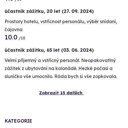
účastník zážitku
,
20 let
(27. 09. 2024)
Prostory hotelu, vstřícnost personálu, výběr snídaní,
čajovna
10.0
/10
účastník zážitku
,
65 let
(03. 06. 2024)
Velmi příjemný a vstřícný personál. Neopakovatlný
zážitek z ubytování na kolonádě. Hezké počasí a
sluníčko vše umocnilo. Ráda bych si vše zopkovala.
Zobrazit 15 dalších
KATEGORIE