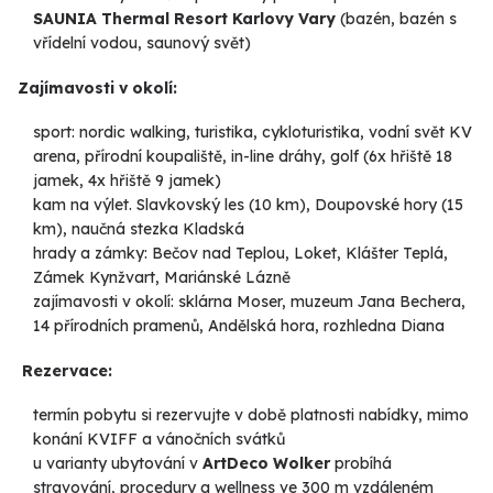
SAUNIA Thermal Resort Karlovy Vary
(bazén, bazén s
vřídelní vodou, saunový svět)
Zajímavosti v okolí:
sport: nordic walking, turistika, cykloturistika, vodní svět KV
arena, přírodní koupaliště, in-line dráhy, golf (6x hřiště 18
jamek, 4x hřiště 9 jamek)
kam na výlet. Slavkovský les (10 km), Doupovské hory (15
km), naučná stezka Kladská
hrady a zámky: Bečov nad Teplou, Loket, Klášter Teplá,
Zámek Kynžvart, Mariánské Lázně
zajímavosti v okolí: sklárna Moser, muzeum Jana Bechera,
14 přírodních pramenů, Andělská hora, rozhledna Diana
Rezervace:
termín pobytu si rezervujte v době platnosti nabídky, mimo
konání KVIFF a vánočních svátků
u varianty ubytování v
ArtDeco Wolker
probíhá
stravování, procedury a wellness ve 300 m vzdáleném