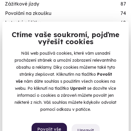
Zážitkové jízdy
87
Povolání na zkoušku
74
Letecké zážitky
68
Masáže a relaxace
57
Ctíme vaše soukromí, pojďme
vyřešit cookies
Gurmánské zážitky
111
Sportovní zážitky
94
Náš web používá cookies, které vám usnadní
Zážitkové pobyty
126
procházení stránek a umožní zobrazení relevantního
obsahu a reklamy. Díky cookies můžeme také tyto
Vojenské zážitky
45
stránky zlepšovat. Kliknutím na tlačítko
Povolit
Zážitky se zvířaty
12
vše
nám dáte souhlas s použitím všech cookies na
Únikové hry
42
webu. Po kliknutí na tlačítko
Upravit
se dozvíte více
informací o cookies a zároveň můžete povolit jen
Zážitky ve virtuální realitě
3
některé z nich. Váš souhlas můžete kdykoliv odvolat
Zážitky na doma
20
pomocí odkazu v patičce.
Dárkové balíčky
10
Simulátory
16
Povolit vše
Upravit