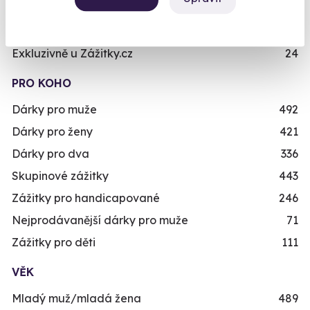
Zážitky v akci
93
Novinka
87
Exkluzivně u Zážitky.cz
24
PRO KOHO
Dárky pro muže
492
Dárky pro ženy
421
Dárky pro dva
336
Skupinové zážitky
443
Zážitky pro handicapované
246
Nejprodávanější dárky pro muže
71
Zážitky pro děti
111
VĚK
Mladý muž/mladá žena
489