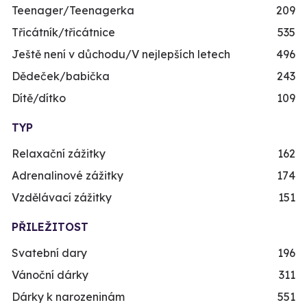
Teenager/Teenagerka
209
Třicátník/třicátnice
535
Ještě není v důchodu/V nejlepších letech
496
Dědeček/babička
243
Dítě/dítko
109
TYP
Relaxační zážitky
162
Adrenalinové zážitky
174
Vzdělávací zážitky
151
PŘILEŽITOST
Svatební dary
196
Vánoční dárky
311
Dárky k narozeninám
551