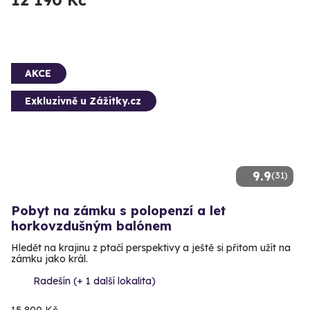
12 190 Kč
AKCE
Exkluzivně u Zážitky.cz
9.9
(31)
Pobyt na zámku s polopenzí a let
horkovzdušným balónem
Hledět na krajinu z ptačí perspektivy a ještě si přitom užít na
zámku jako král.
Radešín (+ 1 další lokalita)
15 800 Kč