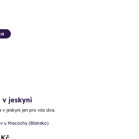
ka
 v jeskyni
a v jeskyni jen pro vás dva.
ov u Macochy (Blansko)
 Kč