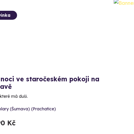
inka
noci ve staročeském pokoji na
avě
 které má duši.
olary (Šumava) (Prachatice)
90 Kč