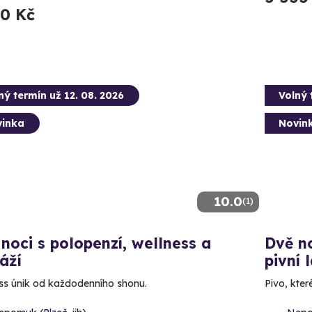
90 Kč
ný termín už 12. 08. 2026
Volný 
inka
Novin
10.0
(1)
noci s polopenzí, wellness a
Dvě no
áží
pivní 
ss únik od každodenního shonu.
Pivo, které