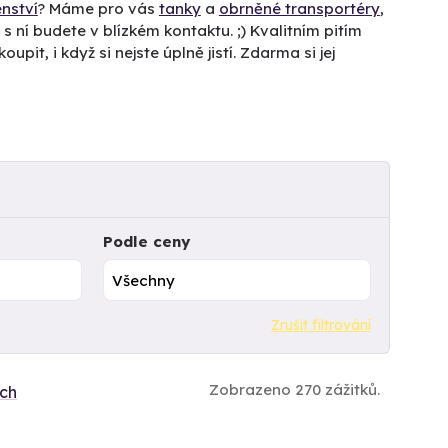
enství
? Máme pro vás
tanky
a
obrněné transportéry
,
s ní budete v blízkém kontaktu. ;) Kvalitním pitím
oupit, i když si nejste úplně jistí. Zdarma si jej
Podle ceny
Zrušit filtrování
Zobrazeno 270 zážitků.
ích