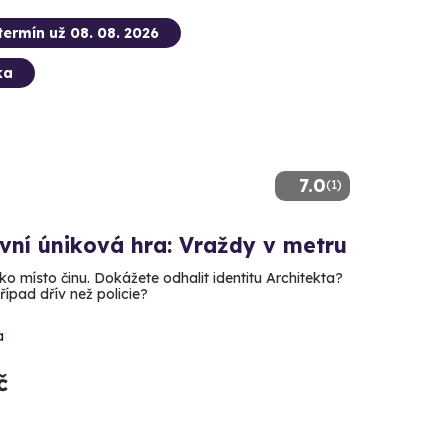
termín už 08. 08. 2026
ka
7.0
(1)
vní úniková hra: Vraždy v metru
ko místo činu. Dokážete odhalit identitu Architekta?
řípad dřív než policie?
a
č