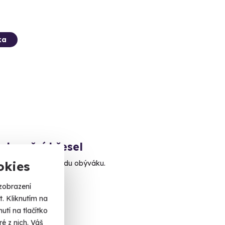
ka
alounění křesel
staré křeslo v hvězdu obýváku.
okies
a
zobrazení
. Kliknutím na
 Kč
tí na tlačítko
é z nich. Váš