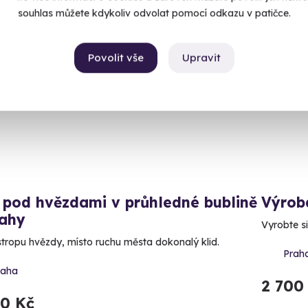
souhlas můžete kdykoliv odvolat pomocí odkazu v patičce.
CE
Novin
Povolit vše
Upravit
inka
 pod hvězdami v průhledné bublině
Výrob
rahy
Vyrobte si
stropu hvězdy, místo ruchu města dokonalý klid.
Prah
raha
2 700
90 Kč