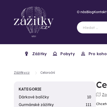
O nás
Blog
Kontakt
Zážitky
Pobyty
Pro koho
Zážitky.cz
Celoroční
Ce
KATEGORIE
Zo
Dárkové balíčky
10
Chcete
Gurmánské zážitky
111