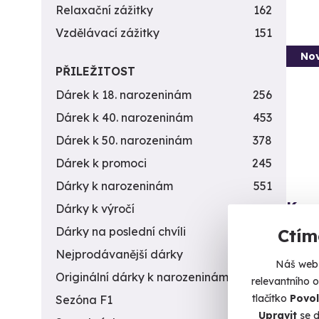
Relaxační zážitky
162
Vzdělávací zážitky
151
Nov
PŘILEŽITOST
Dárek k 18. narozeninám
256
Dárek k 40. narozeninám
453
Dárek k 50. narozeninám
378
Dárek k promoci
245
Dárky k narozeninám
551
Kur
Dárky k výročí
294
Dárky na poslední chvíli
450
Z pokl
Ctím
Nejprodávanější dárky
56
P
Náš web 
Originální dárky k narozeninám
422
relevantního 
3 1
tlačítko
Povol
Sezóna F1
4
Upravit
se d