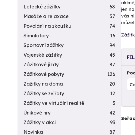
akčněj
Letecké zážitky
68
jen na
vás n
Masáže a relaxace
57
můžete
Povolání na zkoušku
74
Zážitk
Simulátory
16
Sportovní zážitky
94
Vojenské zážitky
45
FI
Zážitkové jízdy
87
Pod
Zážitkové pobyty
126
Zážitky na doma
20
Zážitky se zvířaty
12
Zážitky ve virtuální realitě
3
Únikové hry
42
Seřad
Zážitky v akci
93
Novinka
87