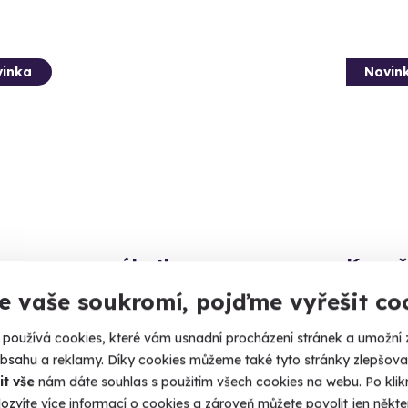
inka
Novin
z renovace nábytku
Kurz č
adu z půdy designový kousek.
Proměňte 
e vaše soukromí, pojďme vyřešit co
raha
Prah
používá cookies, které vám usnadní procházení stránek a umožní 
obsahu a reklamy. Díky cookies můžeme také tyto stránky zlepšovat
90 Kč
3 990
it vše
nám dáte souhlas s použitím všech cookies na webu. Po kliknu
ozvíte více informací o cookies a zároveň můžete povolit jen někter