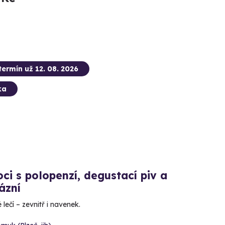
termín už 12. 08. 2026
ka
ci s polopenzí, degustací piv a
lázní
 lečí – zevnitř i navenek.