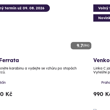
ný termín už 09. 08. 2026
Volný 
Novin
9.7
(86)
Ferrata
Venko
něte karabinu a vydejte se vzhůru po stopách
Linka C ja
zců.
Vyřešíte p
ěčín
Prah
90 Kč
990 K