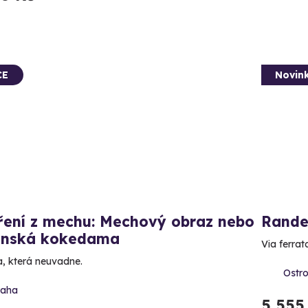
CE
Novin
ření z mechu: Mechový obraz nebo
Rande
onská kokedama
Via ferrat
a, která neuvadne.
Ostr
raha
5 555