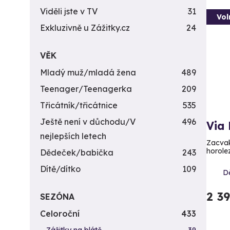
Viděli jste v TV
31
Vol
Exkluzivně u Zážitky.cz
24
VĚK
Mladý muž/mladá žena
489
Teenager/Teenagerka
209
Třicátník/třicátnice
535
Ještě není v důchodu/V
496
Via 
nejlepších letech
Zacvak
horole
Dědeček/babička
243
Dítě/dítko
109
D
2 3
SEZÓNA
Celoroční
433