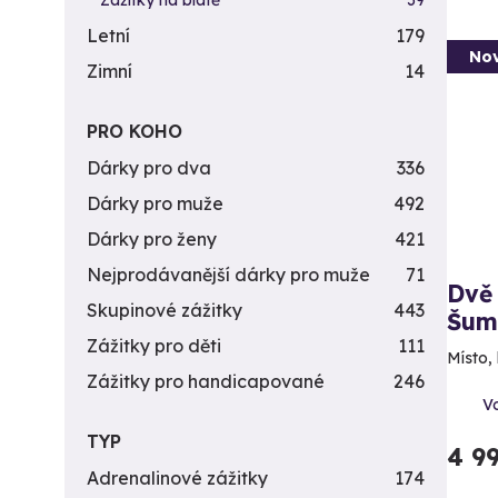
Zážitky na blátě
39
Letní
179
Nov
Zimní
14
PRO KOHO
Dárky pro dva
336
Dárky pro muže
492
Dárky pro ženy
421
Nejprodávanější dárky pro muže
71
Dvě 
Skupinové zážitky
443
Šum
Zážitky pro děti
111
Místo,
Zážitky pro handicapované
246
V
TYP
4 9
Adrenalinové zážitky
174