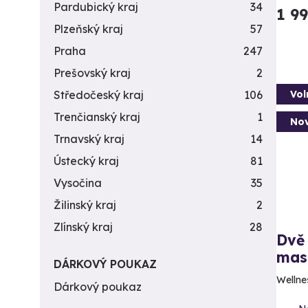
Pardubický kraj
34
1 9
Plzeňský kraj
57
Praha
247
Prešovský kraj
2
Vol
Středočeský kraj
106
Trenčianský kraj
1
Nov
Trnavský kraj
14
Ústecký kraj
81
Vysočina
35
Žilinský kraj
2
Zlínský kraj
28
Dvě 
mas
DÁRKOVÝ POUKAZ
Wellne
Dárkový poukaz