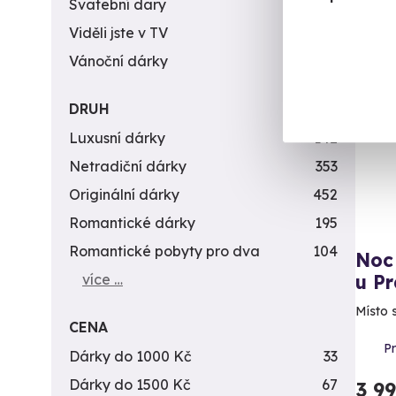
Svatební dary
196
Viděli jste v TV
31
Vánoční dárky
311
AK
Nov
DRUH
Luxusní dárky
142
Netradiční dárky
353
Originální dárky
452
Romantické dárky
195
Romantické pobyty pro dva
104
Noc
více …
u P
Místo 
CENA
P
Dárky do 1000 Kč
33
Dárky do 1500 Kč
67
3 9