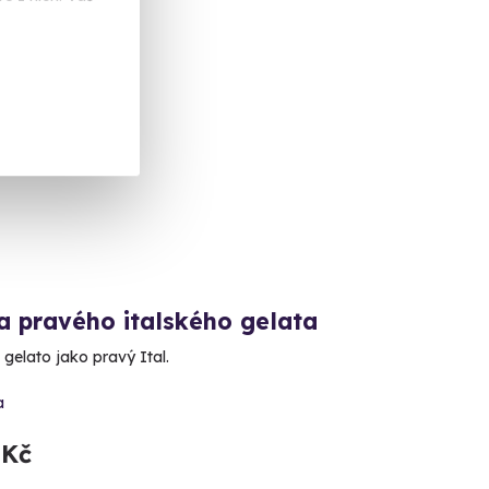
ka
a pravého italského gelata
 gelato jako pravý Ital.
a
 Kč