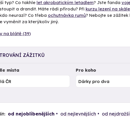
ší typ? Co takhle
let akrobatickým letadlem
? Jste fanda
voj
stoupit a drandit. Máte rádi přírodu? Při
kurzu lezení na skále
ikdo neurazí? Co třeba
ochutnávka rumů
? Nebojte se zážitek k
 vyměnit za kterýkoliv jiný.
y na blátě (39)
LTROVÁNÍ ZÁŽITKŮ
le místa
Pro koho
od nejoblíbenějších
od nejlevnějších
od nejdražš
it: