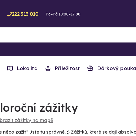
222 313 010
Po–Pá 10:00–17:00
Lokalita
Příležitost
Dárkový pouka
loroční zážitky
brazit zážitky na mapě
 něco zažít? Jste tu správně. ;) Zážitků, které se dají abso