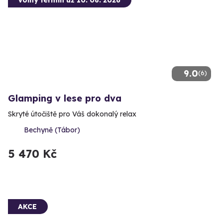
Volný termín už 10. 08. 2026
9.0
(6)
Glamping v lese pro dva
Skryté útočiště pro Váš dokonalý relax
Bechyně (Tábor)
5 470 Kč
AKCE