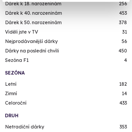
Dárek k 18. narozeninám
256
Dárek k 40. narozeninám
453
Dárek k 50. narozeninám
378
Viděli jste v TV
31
Nejprodávanější dárky
56
Dárky na poslední chvíli
450
Sezóna F1
4
SEZÓNA
Letní
182
Zimní
14
Celoroční
433
DRUH
Netradiční dárky
353