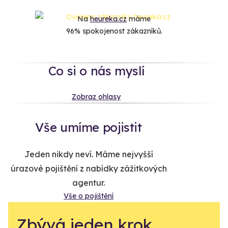
Na
heureka.cz
máme
96% spokojenost zákazníků.
Co si o nás myslí
Zobraz ohlasy
Vše umíme pojistit
Jeden nikdy neví. Máme nejvyšší
úrazové pojištění z nabídky zážitkových
agentur.
Vše o pojištění
Zbývá jeden krok,