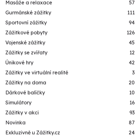
Masáže a relaxace
57
Gurmánské zážitky
111
Sportovní zážitky
94
Zážitkové pobyty
126
Vojenské zážitky
45
Zážitky se zvířaty
12
Únikové hry
42
Zážitky ve virtuální realitě
3
Zážitky na doma
20
Dárkové balíčky
10
Simulátory
16
Zážitky v akci
93
Novinka
87
Exkluzivně u Zážitky.cz
24