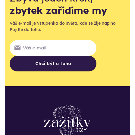
zbytek zařídíme my
Váš e-mail je vstupenka do světa, kde se žije naplno.
Pojďte do toho.
Chci být u toho