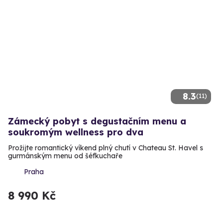
8.3
(11)
Zámecký pobyt s degustačním menu a
soukromým wellness pro dva
Prožijte romantický víkend plný chutí v Chateau St. Havel s
gurmánským menu od šéfkuchaře
Praha
8 990 Kč