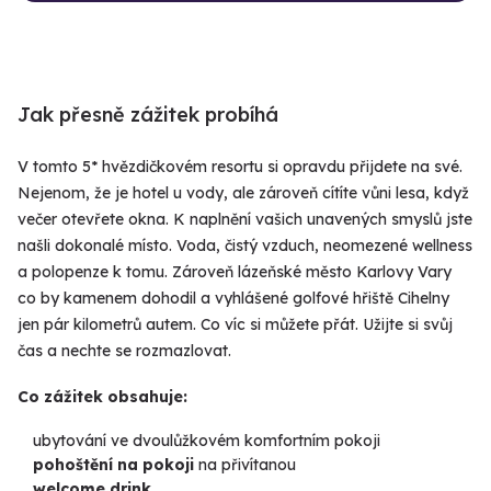
Jak přesně zážitek probíhá
V tomto 5* hvězdičkovém resortu si opravdu přijdete na své.
Nejenom, že je hotel u vody, ale zároveň cítíte vůni lesa, když
večer otevřete okna. K naplnění vašich unavených smyslů jste
našli dokonalé místo. Voda, čistý vzduch, neomezené wellness
a polopenze k tomu. Zároveň lázeňské město Karlovy Vary
co by kamenem dohodil a vyhlášené golfové hřiště Cihelny
jen pár kilometrů autem. Co víc si můžete přát. Užijte si svůj
čas a nechte se rozmazlovat.
Co zážitek obsahuje:
ubytování ve dvoulůžkovém komfortním pokoji
pohoštění na pokoji
na přivítanou
welcome drink