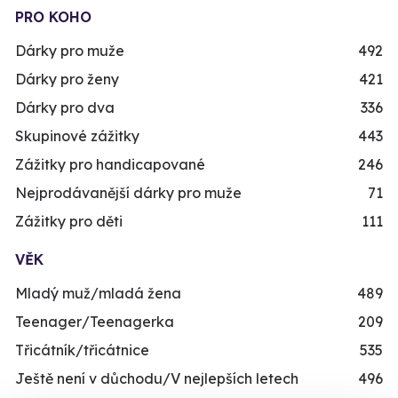
PRO KOHO
Dárky pro muže
492
Dárky pro ženy
421
Dárky pro dva
336
Skupinové zážitky
443
Zážitky pro handicapované
246
Nejprodávanější dárky pro muže
71
Zážitky pro děti
111
VĚK
Mladý muž/mladá žena
489
Teenager/Teenagerka
209
Třicátník/třicátnice
535
Ještě není v důchodu/V nejlepších letech
496