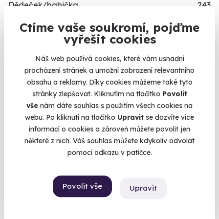
Dědeček/babička
243
Dítě/dítko
109
Ctíme vaše soukromí, pojďme
vyřešit cookies
TYP
Náš web používá cookies, které vám usnadní
Relaxační zážitky
162
procházení stránek a umožní zobrazení relevantního
Adrenalinové zážitky
174
obsahu a reklamy. Díky cookies můžeme také tyto
Vzdělávací zážitky
151
stránky zlepšovat. Kliknutím na tlačítko
Povolit
vše
nám dáte souhlas s použitím všech cookies na
PŘILEŽITOST
webu. Po kliknutí na tlačítko
Upravit
se dozvíte více
informací o cookies a zároveň můžete povolit jen
Svatební dary
196
některé z nich. Váš souhlas můžete kdykoliv odvolat
Vánoční dárky
311
pomocí odkazu v patičce.
Dárky k narozeninám
551
Dárky k výročí
294
Povolit vše
Upravit
Dárek k promoci
245
Originální dárky k narozeninám
422