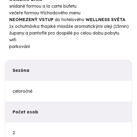
snídaně formou a la carte bufetu
večeře formou tříchodového menu
NEOMEZENÝ VSTUP
do hotelového
WELLNESS SVĚTA
1x ochutnávka thajské masáže aromatickými oleji (15min)
župany a pantofle pro dospělé po celou dobu pobytu
wifi
parkování
Sezóna
celoročně
Počet osob
2