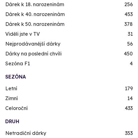
Dárek k 18. narozeninám
256
Dárek k 40. narozeninám
453
Dárek k 50. narozeninám
378
Viděli jste v TV
31
Nejprodávanější dárky
56
Dárky na poslední chvíli
450
Sezóna F1
4
SEZÓNA
Letní
179
Zimní
14
Celoroční
433
DRUH
Netradiční dárky
353