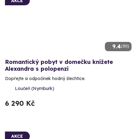
AKCE
9.4
(30)
Romantický pobyt v domečku knížete
Alexandra s polopenzí
Dopřejte si odpočinek hodný šlechtice.
Loučeň (Nymburk)
6 290 Kč
AKCE