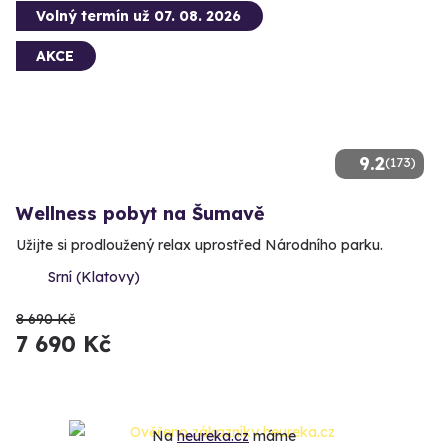
Volný termín už 07. 08. 2026
AKCE
9.2
(173)
Wellness pobyt na Šumavě
Užijte si prodloužený relax uprostřed Národního parku.
Srní (Klatovy)
8 690 Kč
7 690 Kč
Na
heureka.cz
máme