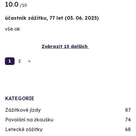
10.0
/10
účastník zážitku
,
77 let
(03. 06. 2025)
vše ok
Zobrazit 15 dalších
1
2
»
KATEGORIE
Zážitkové jízdy
87
Povolání na zkoušku
74
Letecké zážitky
68