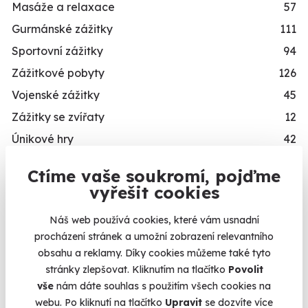
Masáže a relaxace
57
Gurmánské zážitky
111
Sportovní zážitky
94
Zážitkové pobyty
126
Vojenské zážitky
45
Zážitky se zvířaty
12
Únikové hry
42
Zážitky ve virtuální realitě
3
Ctíme vaše soukromí, pojďme
Zážitky na doma
20
vyřešit cookies
Dárkové balíčky
10
Náš web používá cookies, které vám usnadní
Simulátory
16
procházení stránek a umožní zobrazení relevantního
Zážitky v akci
93
obsahu a reklamy. Díky cookies můžeme také tyto
stránky zlepšovat. Kliknutím na tlačítko
Povolit
Novinka
87
vše
nám dáte souhlas s použitím všech cookies na
Exkluzivně u Zážitky.cz
24
webu. Po kliknutí na tlačítko
Upravit
se dozvíte více