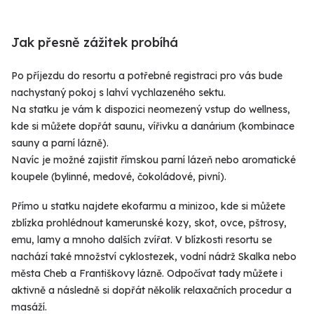
Jak přesně zážitek probíhá
Po příjezdu do resortu a potřebné registraci pro vás bude
nachystaný pokoj s lahví vychlazeného sektu.
Na statku je vám k dispozici neomezený vstup do wellness,
kde si můžete dopřát saunu, vířivku a danárium (kombinace
sauny a parní lázně).
Navíc je možné zajistit římskou parní lázeň nebo aromatické
koupele (bylinné, medové, čokoládové, pivní).
Přímo u statku najdete ekofarmu a minizoo, kde si můžete
zblízka prohlédnout kamerunské kozy, skot, ovce, pštrosy,
emu, lamy a mnoho dalších zvířat. V blízkosti resortu se
nachází také množství cyklostezek, vodní nádrž Skalka nebo
města Cheb a Františkovy lázně. Odpočívat tady můžete i
aktivně a následně si dopřát několik relaxačních procedur a
masáží.