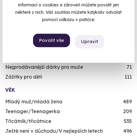
informací o cookies a zároveň můžete povolit jen
PRO KOHO
některé z nich. Váš souhlas můžete kdykoliv odvolat
Dárky pro muže
492
pomocí odkazu v patičce.
Dárky pro ženy
421
Dárky pro dva
336
Povolit vše
Upravit
Skupinové zážitky
443
Zážitky pro handicapované
246
Nejprodávanější dárky pro muže
71
Zážitky pro děti
111
VĚK
Mladý muž/mladá žena
489
Teenager/Teenagerka
209
Třicátník/třicátnice
535
Ještě není v důchodu/V nejlepších letech
496