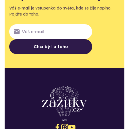
Váš e-mail je vstupenka do světa, kde se žije naplno.
Pojďte do toho.
Chci být u toho