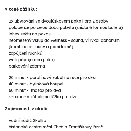
V ceně zážitku:
2x ubytování ve dvoulůžkovém pokoji pro 2 osoby
polopenze po celou dobu pobytu (snídaně formou bufetu)
láhev sektu na pokoji
neomezený vstup do wellness - sauna, vířivka, danárium
(kombinace sauny a parní lázně)
zapůjčení ručníků
wi-fi připojení na pokoji
parkování zdarma
20 minut - parafínový zábal na ruce pro dva
40 minut - bylinková koupel
60 minut - masáž pro dva
relaxace v zábalu na lůžku pro dva
Zajímavosti v okolí:
vodní nádrž Skalka
historická centra měst Cheb a Františkovy lázně