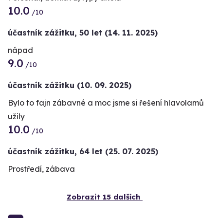
10.0
/10
účastník zážitku
,
50 let
(14. 11. 2025)
nápad
9.0
/10
účastník zážitku
(10. 09. 2025)
Bylo to fajn zábavné a moc jsme si řešení hlavolamů
užily
10.0
/10
účastník zážitku
,
64 let
(25. 07. 2025)
Prostředí, zábava
Zobrazit 15 dalších