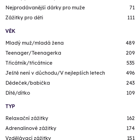
Nejprodávanější dárky pro muže
71
Zážitky pro děti
111
VĚK
Mladý muž/mladá žena
489
Teenager/Teenagerka
209
Třicátník/třicátnice
535
Ještě není v důchodu/V nejlepších letech
496
Dědeček/babička
243
Dítě/dítko
109
TYP
Relaxační zážitky
162
Adrenalinové zážitky
174
Vzdělávací zážitky
151