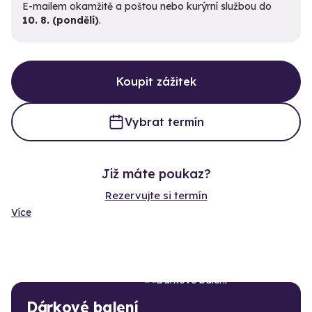
E-mailem okamžitě a poštou nebo kurýrní službou do
10. 8. (pondělí)
.
Koupit zážitek
Vybrat termín
Již máte poukaz?
Rezervujte si termín
Více
Dárkové balení