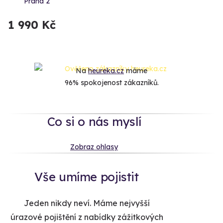
Praha 2
1 990 Kč
Na
heureka.cz
máme
96% spokojenost zákazníků.
Co si o nás myslí
Zobraz ohlasy
Vše umíme pojistit
Jeden nikdy neví. Máme nejvyšší
úrazové pojištění z nabídky zážitkových