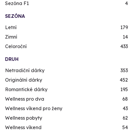
Sezóna F1
4
SEZÓNA
Letní
179
Zimní
14
Celoroční
433
DRUH
Netradiční dárky
353
Originální dárky
452
Romantické dárky
195
Wellness pro dva
68
Wellness víkend pro ženy
43
Wellness pobyty
62
Wellness víkend
54