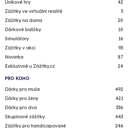
Únikové hry
42
Zážitky ve virtuální realitě
3
Zážitky na doma
20
Dárkové balíčky
10
Simulátory
16
Zážitky v akci
93
Novinka
87
Exkluzivně u Zážitky.cz
24
PRO KOHO
Dárky pro muže
492
Dárky pro ženy
421
Dárky pro dva
336
Skupinové zážitky
443
Zážitky pro handicapované
246