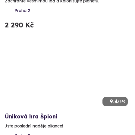
Zachraňte vesmírnou loď a kolonizujte planetu.
Praha 2
2 290 Kč
9.4
(14)
Úniková hra Špioni
Jste poslední naděje aliance!