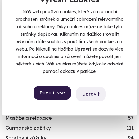
termínů
účastník zážitku
,
8 let
(06. 08. 2023)
Náš web používá cookies, které vám usnadní
Skvělý instruktor a celá jízda na čtyřkolkách byla
procházení stránek a umožní zobrazení relevantního
Termíny pro zvolenou variantu:
obsahu a reklamy. Díky cookies můžeme také tyto
parádní
stránky zlepšovat. Kliknutím na tlačítko
Povolit
vše
nám dáte souhlas s použitím všech cookies na
Zobrazit 2 další
webu. Po kliknutí na tlačítko
Upravit
se dozvíte více
informací o cookies a zároveň můžete povolit jen
Chcete rezervovat termín?
některé z nich. Váš souhlas můžete kdykoliv odvolat
Objednat poukaz
pomocí odkazu v patičce.
KATEGORIE
Objednejte poukaz na zážitek a termín si
Zážitkové jízdy
87
rezervujte vy nebo obdarovaný později.
Povolit vše
Upravit
Povolání na zkoušku
74
Již mám poukaz
Letecké zážitky
68
Masáže a relaxace
57
Gurmánské zážitky
111
Sportovní zážitky
94