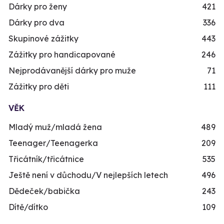
Dárky pro ženy
421
Dárky pro dva
336
Skupinové zážitky
443
Zážitky pro handicapované
246
Nejprodávanější dárky pro muže
71
Zážitky pro děti
111
VĚK
Mladý muž/mladá žena
489
Teenager/Teenagerka
209
Třicátník/třicátnice
535
Ještě není v důchodu/V nejlepších letech
496
Dědeček/babička
243
Dítě/dítko
109