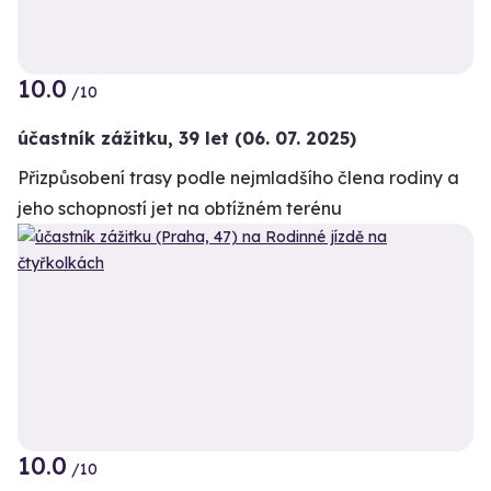
10.0
/10
účastník zážitku
,
39 let
(06. 07. 2025)
Přizpůsobení trasy podle nejmladšího člena rodiny a
jeho schopností jet na obtížném terénu
10.0
/10