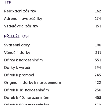
TYP
Relaxační zážitky
162
Adrenalinové zážitky
174
Vzdělávací zážitky
151
PŘILEŽITOST
Svatební dary
196
Vánoční dárky
311
Dárky k narozeninám
551
Dárky k výročí
294
Dárek k promoci
245
Originální dárky k narozeninám
422
Dárek k 18. narozeninám
256
Dárek k 40. narozeninám
453
Dárek k 50. narozeninám
378