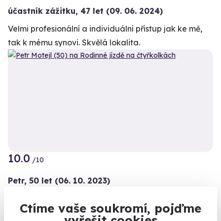
účastník zážitku
,
47 let
(09. 06. 2024)
Velmi profesionální a individuální přístup jak ke mě,
tak k mému synovi. Skvělá lokalita.
10.0
+3
/10
Petr,
50 let
(06. 10. 2023)
Super stroje, pěkný terén
Ctíme vaše soukromí, pojďme
10.0
/10
Kalendář volných
vyřešit cookies