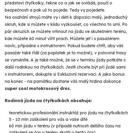
představí čtyřkolky, řekne co a jak se ovládá, poučí o
bezpečnosti a pak už to pojede. Tedy vy pojedete.
Na osahání strojů máte vy i děti k dispozici malý, jednoduchý
okruh, kde si můžete v klidu vyzkoušet, co všechno to umí. Po
pár okruzích se můžete vrhnout na jízdu ve skutečném terénu,
kde můžete 60 minut vířit prach. Můžete jet i s pasažérem
navíc, případně s instruktorem. Pokud budete chtít, aby váš
pasažér také řídil (za poplatek je to možné), v polovině trasy
se vyměníte. A je také možné, že se v termínu jízdy potkáte s
další rodinkou na čtyřkolkách. Jestli chcete být při jízdě sami
s instruktorem, dokupte si Exkluzivní rezervaci. A jako bonus
na konec - na památku dostane váš malý hrdina dokonce
super cool motokrosový dres.
Rodinná jízda na čtyřkolkách obsahuje:
teoretickou profesionální instruktáž pro jízdu na čtyřkolkách
5 - 10 min zaškolení pro vás a vaše dítě
60 min jízdu v terénu (v případě nutnosti delšího času na
zaškolení se čas v terénu zkrátí o tento čas)