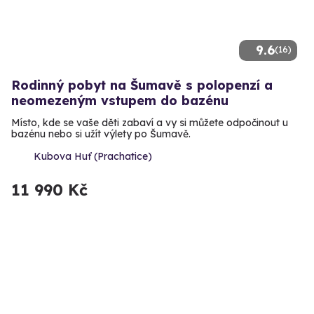
9.6
(16)
Rodinný pobyt na Šumavě s polopenzí a
neomezeným vstupem do bazénu
Místo, kde se vaše děti zabaví a vy si můžete odpočinout u
bazénu nebo si užít výlety po Šumavě.
Kubova Huť (Prachatice)
11 990 Kč