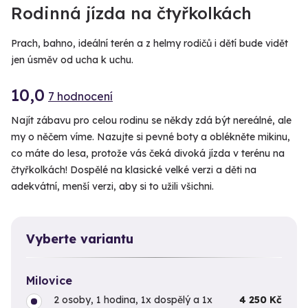
VIDEO
Rodinná jízda na čtyřkolkách
Prach, bahno, ideální terén a z helmy rodičů i dětí bude vidět
jen úsměv od ucha k uchu.
10,0
7 hodnocení
Najít zábavu pro celou rodinu se někdy zdá být nereálné, ale
my o něčem víme. Nazujte si pevné boty a oblékněte mikinu,
co máte do lesa, protože vás čeká divoká jízda v terénu na
čtyřkolkách! Dospělé na klasické velké verzi a děti na
adekvátní, menší verzi, aby si to užili všichni.
Vyberte variantu
Milovice
2 osoby, 1 hodina, 1x dospělý a 1x
4 250 Kč