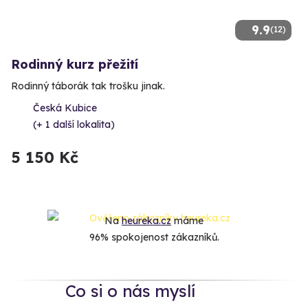
9.9
(12)
Rodinný kurz přežití
Rodinný táborák tak trošku jinak.
Česká Kubice
(+ 1 další lokalita)
5 150 Kč
Na
heureka.cz
máme
96% spokojenost zákazníků.
Co si o nás myslí