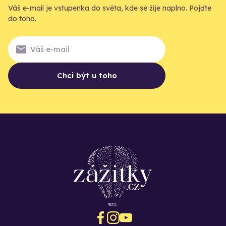
Váš e-mail je vstupenka do světa, kde se žije naplno. Pojďte
do toho.
Chci být u toho