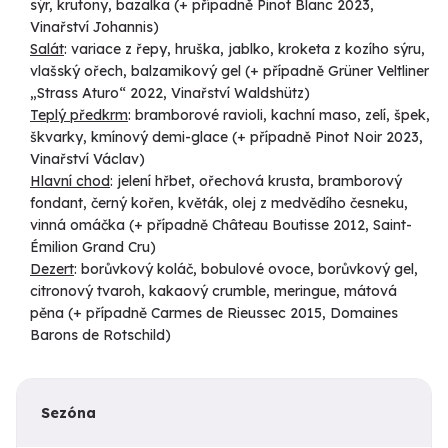
sýr, krutony, bazalka (+ případně Pinot Blanc 2023,
Vinařství Johannis)
Salát
: variace z řepy, hruška, jablko, kroketa z kozího sýru,
vlašský ořech, balzamikový gel (+ případně Grüner Veltliner
„Strass Aturo“ 2022, Vinařství Waldshütz)
Teplý předkrm
: bramborové ravioli, kachní maso, zelí, špek,
škvarky, kmínový demi-glace (+ případně Pinot Noir 2023,
Vinařství Václav)
Hlavní chod
: jelení hřbet, ořechová krusta, bramborový
fondant, černý kořen, květák, olej z medvědího česneku,
vinná omáčka (+ případně Château Boutisse 2012, Saint-
Émilion Grand Cru)
Dezert
: borůvkový koláč, bobulové ovoce, borůvkový gel,
citronový tvaroh, kakaový crumble, meringue, mátová
pěna (+ případně Carmes de Rieussec 2015, Domaines
Barons de Rotschild)
Sezóna