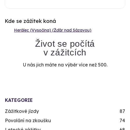
Kde se zážitek koná
Herálec (Vysočina) (Žďár nad Sázavou)
Život se počítá
v zážitcích
U nás jich máte na výběr více než 500.
KATEGORIE
Zážitkové jízdy
87
Povolání na zkoušku
74
Letecké zážitky
68