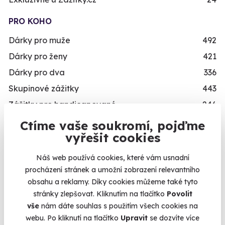
PRO KOHO
Dárky pro muže
492
Dárky pro ženy
421
Dárky pro dva
336
Skupinové zážitky
443
Zážitky pro handicapované
246
Nejprodávanější dárky pro muže
71
Ctíme vaše soukromí, pojďme
vyřešit cookies
Zážitky pro děti
111
Náš web používá cookies, které vám usnadní
VĚK
procházení stránek a umožní zobrazení relevantního
Mladý muž/mladá žena
489
obsahu a reklamy. Díky cookies můžeme také tyto
Teenager/Teenagerka
209
stránky zlepšovat. Kliknutím na tlačítko
Povolit
vše
nám dáte souhlas s použitím všech cookies na
Třicátník/třicátnice
535
webu. Po kliknutí na tlačítko
Upravit
se dozvíte více