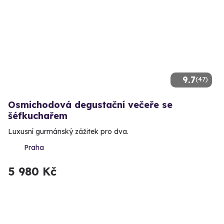
9.7
(47)
Osmichodová degustační večeře se
šéfkuchařem
Luxusní gurmánský zážitek pro dva.
Praha
5 980 Kč