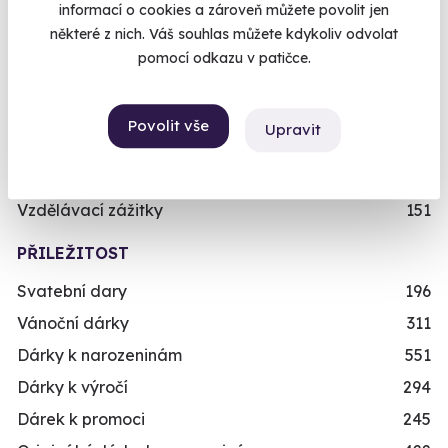
Ještě není v důchodu/V nejlepších letech
496
informací o cookies a zároveň můžete povolit jen
Dědeček/babička
243
některé z nich. Váš souhlas můžete kdykoliv odvolat
pomocí odkazu v patičce.
Dítě/dítko
109
TYP
Povolit vše
Upravit
Relaxační zážitky
162
Adrenalinové zážitky
174
Vzdělávací zážitky
151
PŘILEŽITOST
Svatební dary
196
Vánoční dárky
311
Dárky k narozeninám
551
Dárky k výročí
294
Dárek k promoci
245