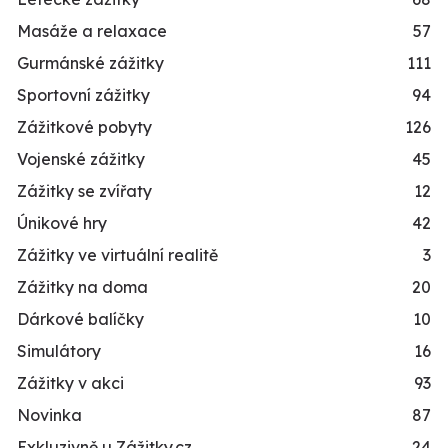
Masáže a relaxace
57
Gurmánské zážitky
111
Sportovní zážitky
94
Zážitkové pobyty
126
Vojenské zážitky
45
Zážitky se zvířaty
12
Únikové hry
42
Zážitky ve virtuální realitě
3
Zážitky na doma
20
Dárkové balíčky
10
Simulátory
16
Zážitky v akci
93
Novinka
87
Exkluzivně u Zážitky.cz
24