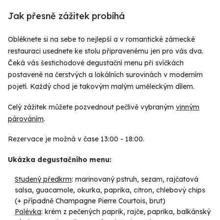
Jak přesně zážitek probíhá
Obléknete si na sebe to nejlepší a v romantické zámecké
restauraci usednete ke stolu připravenému jen pro vás dva.
Čeká vás šestichodové degustační menu při svíčkách
postavené na čerstvých a lokálních surovinách v moderním
pojetí. Každý chod je takovým malým uměleckým dílem.
Celý zážitek můžete pozvednout pečlivě vybraným
vinným
párováním
.
Rezervace je možná v čase 13:00 - 18:00.
Ukázka degustačního menu:
Studený předkrm
: marinovaný pstruh, sezam, rajčatová
salsa, guacamole, okurka, paprika, citron, chlebový chips
(+ případně Champagne Pierre Courtois, brut)
Polévka
: krém z pečených paprik, rajče, paprika, balkánský