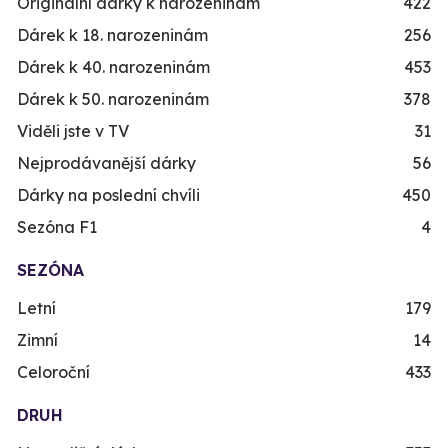
Originální dárky k narozeninám
422
Dárek k 18. narozeninám
256
Dárek k 40. narozeninám
453
Dárek k 50. narozeninám
378
Viděli jste v TV
31
Nejprodávanější dárky
56
Dárky na poslední chvíli
450
Sezóna F1
4
SEZÓNA
Letní
179
Zimní
14
Celoroční
433
DRUH