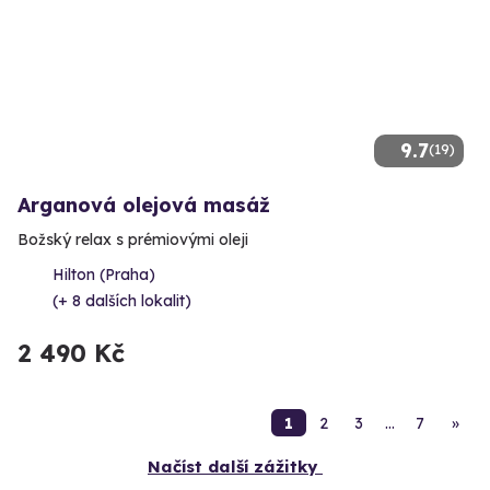
9.7
(19)
Arganová olejová masáž
Božský relax s prémiovými oleji
Hilton (Praha)
(+ 8 dalších lokalit)
2 490 Kč
1
2
3
…
7
»
Načíst další zážitky