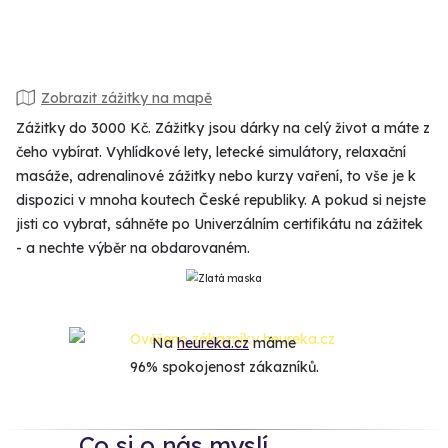
Zobrazit zážitky na mapě
Zážitky do 3000 Kč. Zážitky jsou dárky na celý život a máte z
čeho vybírat. Vyhlídkové lety, letecké simulátory, relaxační
masáže, adrenalinové zážitky nebo kurzy vaření, to vše je k
dispozici v mnoha koutech České republiky. A pokud si nejste
jisti co vybrat, sáhněte po Univerzálním certifikátu na zážitek
- a nechte výběr na obdarovaném.
Na
heureka.cz
máme
96% spokojenost zákazníků.
Co si o nás myslí