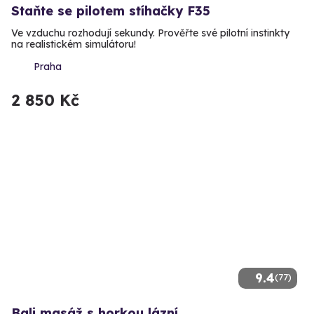
Staňte se pilotem stíhačky F35
Ve vzduchu rozhodují sekundy. Prověřte své pilotní instinkty
na realistickém simulátoru!
Praha
2 850 Kč
9.4
(77)
Bali masáž s horkou lázní