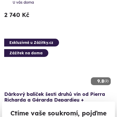
U vás doma
2 740 Kč
Exkluzivně u Zážitky.cz
Zážitek na doma
9.8
(2)
Dárkový balíček šesti druhů vín od Pierra
Richarda a Gérarda Depardieu +
videodegustace se someliérem
Ctíme vaše soukromí, pojďme
Originální dárek pro všechny vinaře a filmové fanoušky.