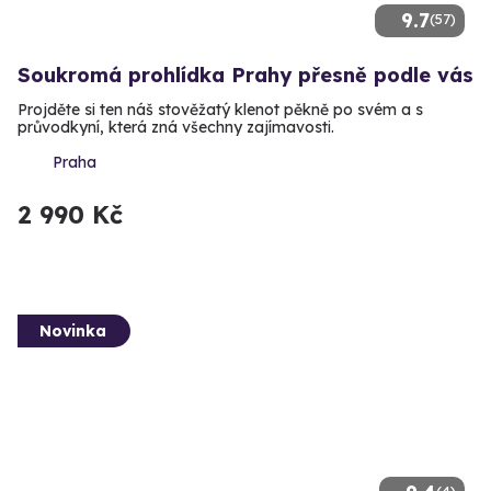
9.7
(57)
Soukromá prohlídka Prahy přesně podle vás
Projděte si ten náš stověžatý klenot pěkně po svém a s
průvodkyní, která zná všechny zajímavosti.
Praha
2 990 Kč
Novinka
(4)