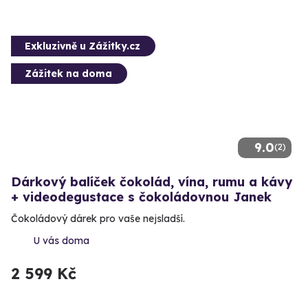
Exkluzivně u Zážitky.cz
Zážitek na doma
9.0
(2)
Dárkový balíček čokolád, vína, rumu a kávy
+ videodegustace s čokoládovnou Janek
Čokoládový dárek pro vaše nejsladší.
U vás doma
2 599 Kč