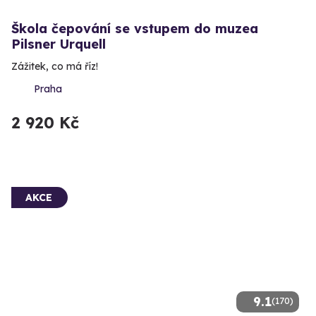
Škola čepování se vstupem do muzea
Pilsner Urquell
Zážitek, co má říz!
Praha
2 920 Kč
AKCE
9.1
(170)