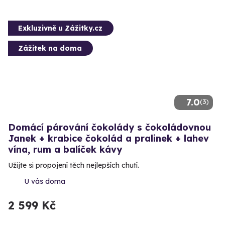
Exkluzivně u Zážitky.cz
Zážitek na doma
7.0
(3)
Domácí párování čokolády s čokoládovnou
Janek + krabice čokolád a pralinek + lahev
vína, rum a balíček kávy
Užijte si propojení těch nejlepších chutí.
U vás doma
2 599 Kč