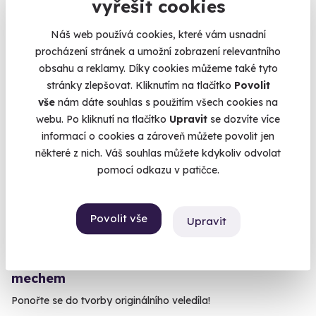
vyřešit cookies
U vás doma
Náš web používá cookies, které vám usnadní
2 740 Kč
procházení stránek a umožní zobrazení relevantního
obsahu a reklamy. Díky cookies můžeme také tyto
stránky zlepšovat. Kliknutím na tlačítko
Povolit
vše
nám dáte souhlas s použitím všech cookies na
webu. Po kliknutí na tlačítko
Upravit
se dozvíte více
informací o cookies a zároveň můžete povolit jen
některé z nich. Váš souhlas můžete kdykoliv odvolat
pomocí odkazu v patičce.
Povolit vše
Upravit
9.0
(2)
Vytvořte si vlastní pryskyřičný obraz s
mechem
Ponořte se do tvorby originálního veledíla!