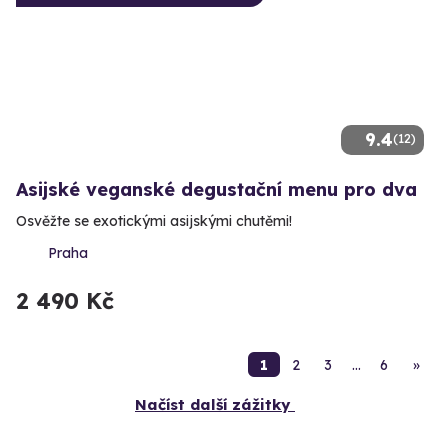
9.4
(12)
Asijské veganské degustační menu pro dva
Osvěžte se exotickými asijskými chutěmi!
Praha
2 490 Kč
1
2
3
…
6
»
Načíst další zážitky