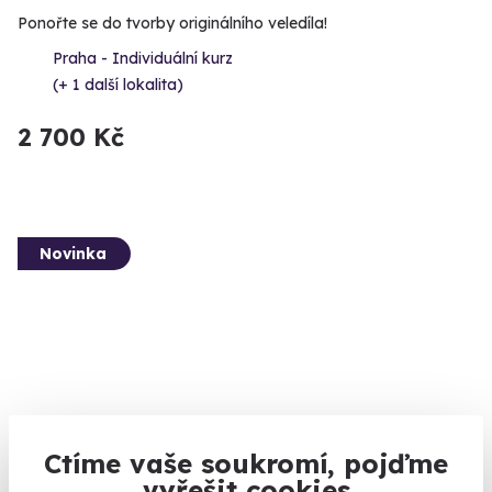
Ponořte se do tvorby originálního veledíla!
Praha - Individuální kurz
(+ 1 další lokalita)
2 700 Kč
Novinka
Ctíme vaše soukromí, pojďme
Výroba pravého italského gelata
vyřešit cookies