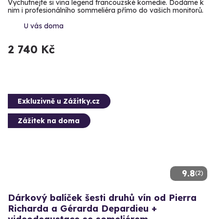
Vychutnejte si vína legend francouzské komedie. Dodáme k
nim i profesionálního sommeliéra přímo do vašich monitorů.
U vás doma
2 740 Kč
Exkluzivně u Zážitky.cz
Zážitek na doma
9.8
(2)
Dárkový balíček šesti druhů vín od Pierra
Richarda a Gérarda Depardieu +