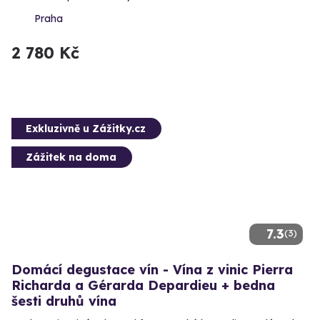
Praha
2 780 Kč
Exkluzivně u Zážitky.cz
Zážitek na doma
7.3
(3)
Domácí degustace vín - Vína z vinic Pierra
Richarda a Gérarda Depardieu + bedna
šesti druhů vína