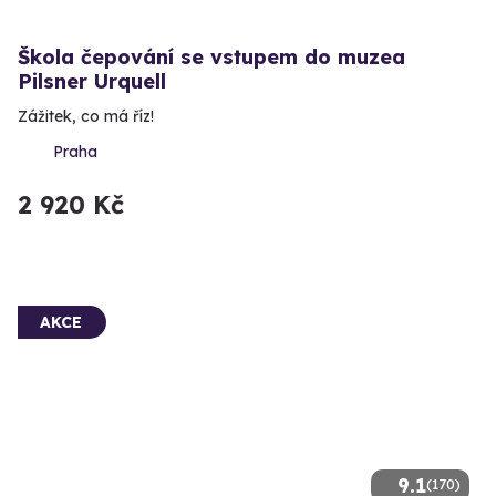
Škola čepování se vstupem do muzea
Pilsner Urquell
Zážitek, co má říz!
Praha
2 920 Kč
AKCE
9.1
(170)