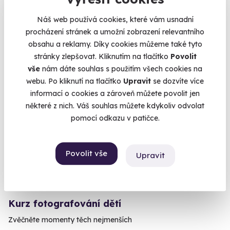
Vyrobte si gelato jako pravý Ital.
Náš web používá cookies, které vám usnadní
Praha
procházení stránek a umožní zobrazení relevantního
obsahu a reklamy. Díky cookies můžeme také tyto
2 700 Kč
stránky zlepšovat. Kliknutím na tlačítko
Povolit
vše
nám dáte souhlas s použitím všech cookies na
webu. Po kliknutí na tlačítko
Upravit
se dozvíte více
informací o cookies a zároveň můžete povolit jen
Volný termín už 11. 10. 2026
některé z nich. Váš souhlas můžete kdykoliv odvolat
pomocí odkazu v patičce.
Povolit vše
Upravit
10.0
(1)
Kurz fotografování dětí
Zvěčněte momenty těch nejmenších