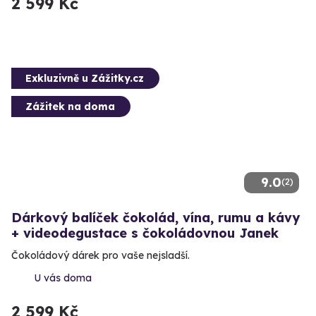
2 599 Kč
Exkluzivně u Zážitky.cz
Zážitek na doma
9.0
(2)
Dárkový balíček čokolád, vína, rumu a kávy
+ videodegustace s čokoládovnou Janek
Čokoládový dárek pro vaše nejsladší.
U vás doma
2 599 Kč