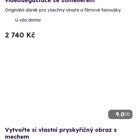
videodegustace se someliérem
Originální dárek pro všechny vinaře a filmové fanoušky.
U vás doma
2 740 Kč
9.0
(2)
Vytvořte si vlastní pryskyřičný obraz s
mechem