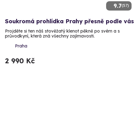
9.7
(57)
Soukromá prohlídka Prahy přesně podle vás
Projděte si ten náš stověžatý klenot pěkně po svém a s
průvodkyní, která zná všechny zajímavosti.
Praha
2 990 Kč