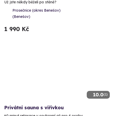
Už jste někdy běželi po stěně?
Prosečnice (okres Benešov)
(Benešov)
1 990 Kč
10.0
(1)
Privátní sauna s vířivkou
60 minut relaxace v soukromí až pro 4 osoby