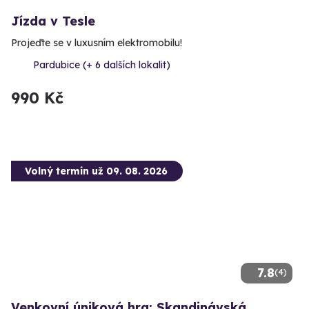
Jízda v Tesle
Projeďte se v luxusním elektromobilu!
Pardubice (+ 6 dalších lokalit)
990 Kč
Volný termín už 09. 08. 2026
7.8
(4)
Venkovní úniková hra: Skandinávská