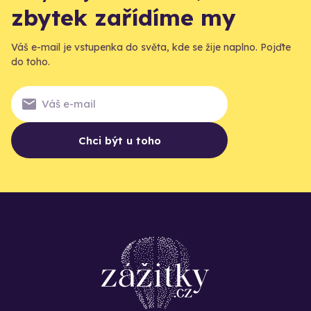
zbytek zařídíme my
Váš e-mail je vstupenka do světa, kde se žije naplno. Pojďte
do toho.
Chci být u toho