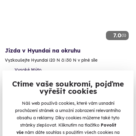
7.0
(1)
Jízda v Hyundai na okruhu
Vyzkoušejte Hyundai i20 N či i30 N v plné síle
Vysoké Mýto
(+ 4 další lokality)
Ctíme vaše soukromí, pojďme
vyřešit cookies
1 790 Kč
Náš web používá cookies, které vám usnadní
procházení stránek a umožní zobrazení relevantního
obsahu a reklamy. Díky cookies můžeme také tyto
Volný termín už 14. 08. 2026
stránky zlepšovat. Kliknutím na tlačítko
Povolit
vše
nám dáte souhlas s použitím všech cookies na