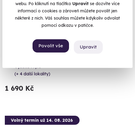
webu. Po kliknutí na tlačítko
Upravit
se dozvíte více
informací o cookies a zároveň můžete povolit jen
některé z nich. Váš souhlas můžete kdykoliv odvolat
pomocí odkazu v patičce.
Povolit vše
Upravit
Jízda v BMW na okruhu
Vyberte jeden z modelů M4 CSL, M2 G87 a M2 F87
Vysoké Mýto
(+ 4 další lokality)
1 690 Kč
Volný termín už 14. 08. 2026