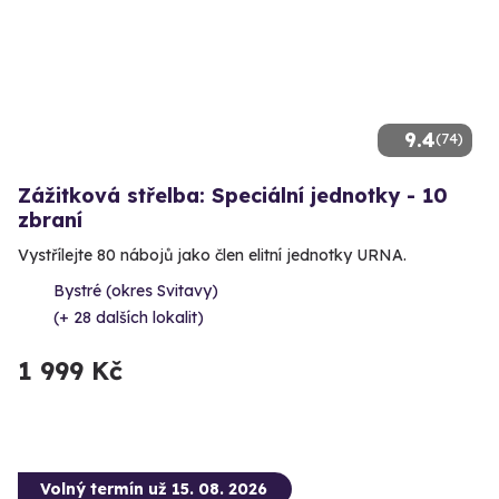
9.4
(74)
Zážitková střelba: Speciální jednotky - 10
zbraní
Vystřílejte 80 nábojů jako člen elitní jednotky URNA.
Bystré (okres Svitavy)
(+ 28 dalších lokalit)
1 999 Kč
Volný termín už 15. 08. 2026