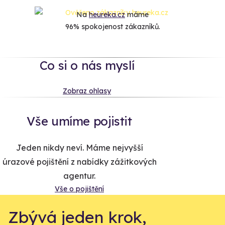
Na
heureka.cz
máme
96% spokojenost zákazníků.
Co si o nás myslí
Zobraz ohlasy
Vše umíme pojistit
Jeden nikdy neví. Máme nejvyšší
úrazové pojištění z nabídky zážitkových
agentur.
Vše o pojištění
Zbývá jeden krok,