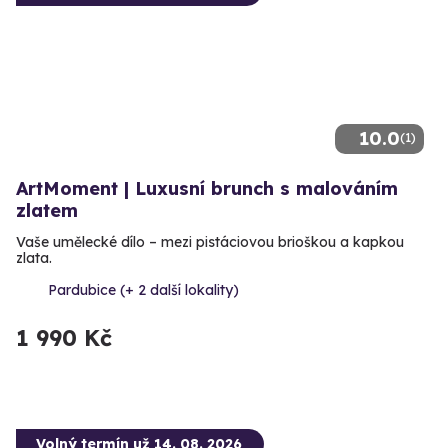
10.0
(1)
ArtMoment | Luxusní brunch s malováním
zlatem
Vaše umělecké dílo – mezi pistáciovou brioškou a kapkou
zlata.
Pardubice (+ 2 další lokality)
1 990 Kč
Volný termín už 14. 08. 2026