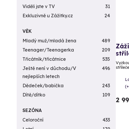
Viděli jste v TV
31
Exkluzivně u Zážitky.cz
24
VĚK
Mladý muž/mladá žena
489
Záži
Teenager/Teenagerka
209
stří
Třicátník/třicátnice
535
Vyzkou
stříleč
Ještě není v důchodu/V
496
nejlepších letech
L
Dědeček/babička
243
(+
Dítě/dítko
109
2 9
SEZÓNA
Celoroční
433