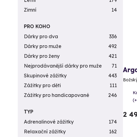
Letní
179
Zimní
14
PRO KOHO
Dárky pro dva
336
Dárky pro muže
492
Dárky pro ženy
421
Nejprodávanější dárky pro muže
71
Arg
Skupinové zážitky
443
Božský
Zážitky pro děti
111
K
Zážitky pro handicapované
246
(+
TYP
2 4
Adrenalinové zážitky
174
Relaxační zážitky
162