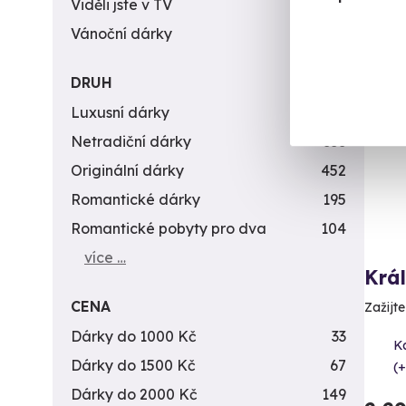
Viděli jste v TV
31
Vánoční dárky
311
DRUH
Luxusní dárky
142
Netradiční dárky
353
Originální dárky
452
Romantické dárky
195
Romantické pobyty pro dva
104
více …
Krá
CENA
Zažijte
Dárky do 1000 Kč
33
K
Dárky do 1500 Kč
67
(+
Dárky do 2000 Kč
149