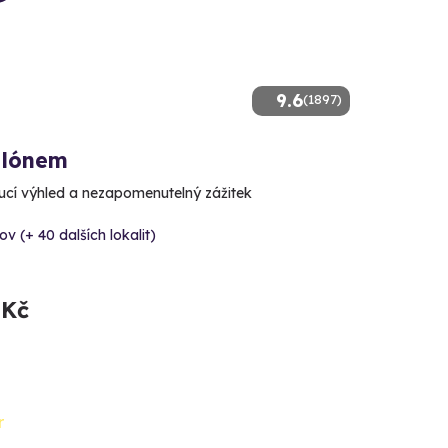
9.6
(1897)
alónem
cí výhled a nezapomenutelný zážitek
v (+ 40 dalších lokalit)
 Kč