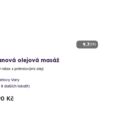
9.7
(19)
anová olejová masáž
 relax s prémiovými oleji
arlovy Vary
 8 dalších lokalit)
90 Kč