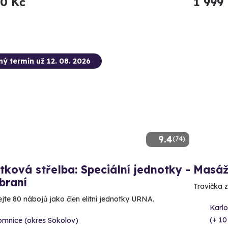
90 Kč
1 999
ný termín už 12. 08. 2026
9.4
(74)
tková střelba: Speciální jednotky -
Masáž
braní
Travička z
ejte 80 nábojů jako člen elitní jednotky URNA.
Karl
(+ 10
omnice (okres Sokolov)