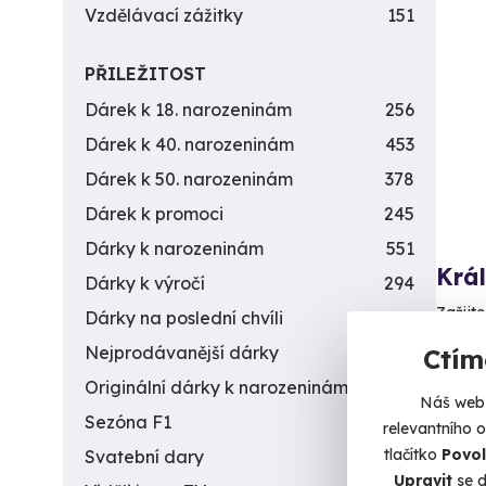
Vzdělávací zážitky
151
PŘILEŽITOST
Dárek k 18. narozeninám
256
Dárek k 40. narozeninám
453
Dárek k 50. narozeninám
378
Dárek k promoci
245
Dárky k narozeninám
551
Krá
Dárky k výročí
294
Zažijte
Dárky na poslední chvíli
450
horkých
Nejprodávanější dárky
56
Ctím
K
Originální dárky k narozeninám
422
(+
Náš web 
Sezóna F1
4
relevantního 
2 4
tlačítko
Povol
Svatební dary
196
Upravit
se d