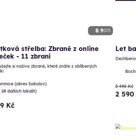
8.9
(17)
tková střelba: Zbraně z online
Let b
leček - 11 zbraní
Dechberou
šejte si naživo zbraně, které znáte z oblíbených
ek!
Bocho
omnice (okres Sokolov)
3 490 Kč
 28 dalších lokalit)
2 590
99 Kč