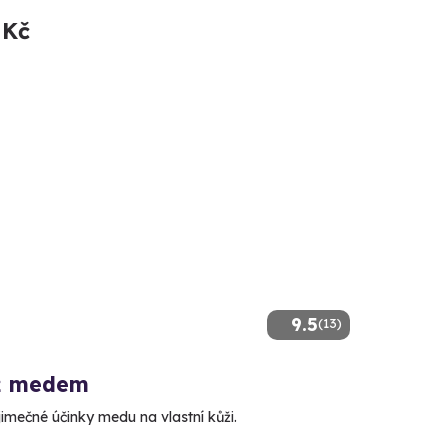
 Kč
9.5
(13)
ž medem
jimečné účinky medu na vlastní kůži.