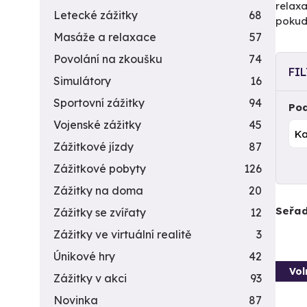
relaxa
Letecké zážitky
68
pokud 
Masáže a relaxace
57
Povolání na zkoušku
74
FI
Simulátory
16
Sportovní zážitky
94
Pod
Vojenské zážitky
45
Zážitkové jízdy
87
Zážitkové pobyty
126
Zážitky na doma
20
Seřad
Zážitky se zvířaty
12
Zážitky ve virtuální realitě
3
Únikové hry
42
Vol
Zážitky v akci
93
Novinka
87