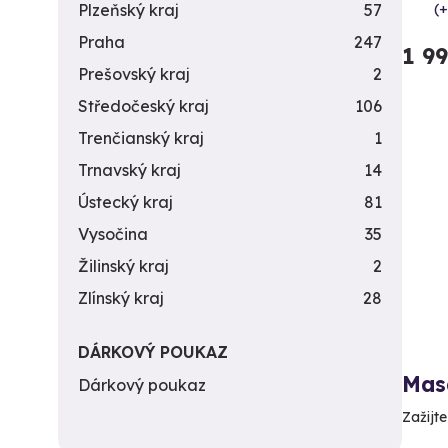
(+
Plzeňský kraj
57
Praha
247
1 9
Prešovský kraj
2
Středočeský kraj
106
Trenčianský kraj
1
Trnavský kraj
14
Ústecký kraj
81
Vysočina
35
Žilinský kraj
2
Zlínský kraj
28
DÁRKOVÝ POUKAZ
Mas
Dárkový poukaz
Zažijt