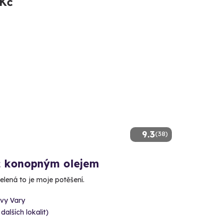
 Kč
9.3
(38)
 konopným olejem
elená to je moje potěšení.
ovy Vary
 dalších lokalit)