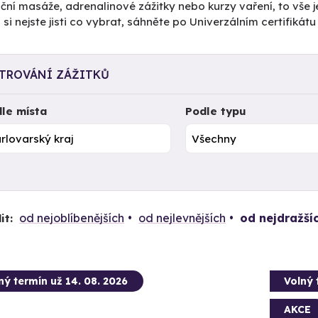
ční masáže, adrenalinové zážitky nebo kurzy vaření, to vše j
si nejste jisti co vybrat, sáhněte po Univerzálním certifiká
LTROVÁNÍ ZÁŽITKŮ
le místa
Podle typu
od nejoblíbenějších
od nejlevnějších
od nejdražší
it:
ný termín už 14. 08. 2026
Volný 
AKCE