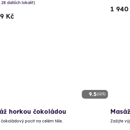
 28 dalších lokalit)
1 940
99 Kč
9.5
(123)
áž horkou čokoládou
Masá
e čokoládový pocit na celém těle.
Zažijte vý