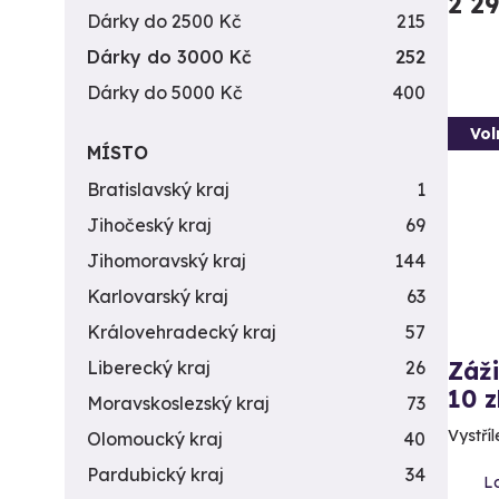
2 2
Dárky do 2500 Kč
215
Dárky do 3000 Kč
252
Dárky do 5000 Kč
400
Vol
MÍSTO
Bratislavský kraj
1
Jihočeský kraj
69
Jihomoravský kraj
144
Karlovarský kraj
63
Královehradecký kraj
57
Záži
Liberecký kraj
26
10 z
Moravskoslezský kraj
73
Vystříl
Olomoucký kraj
40
Pardubický kraj
34
L