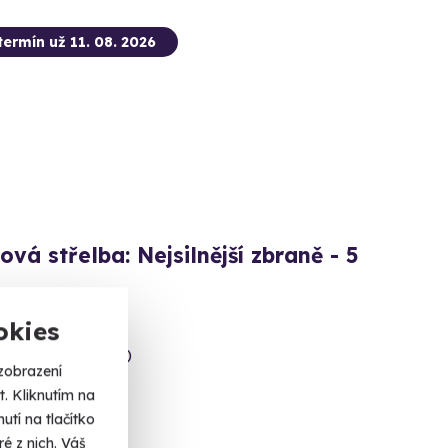
termín už 11. 08. 2026
ová střelba: Nejsilnější zbraně - 5
 výstřelů!
okies
ice (okres Sokolov)
zobrazení
 dalších lokalit)
. Kliknutím na
tí na tlačítko
 Kč
é z nich. Váš