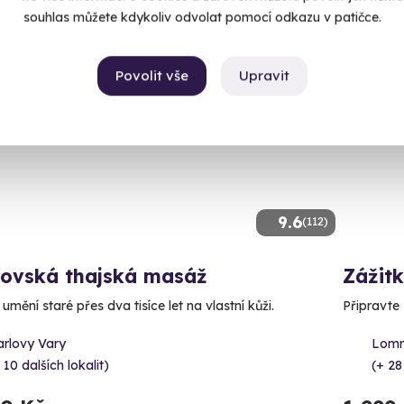
souhlas můžete kdykoliv odvolat pomocí odkazu v patičce.
Povolit vše
Upravit
Volný 
9.6
(112)
lovská thajská masáž
Zážitk
 umění staré přes dva tisíce let na vlastní kůži.
Připravte
arlovy Vary
Lomn
 10 dalších lokalit)
(+ 28