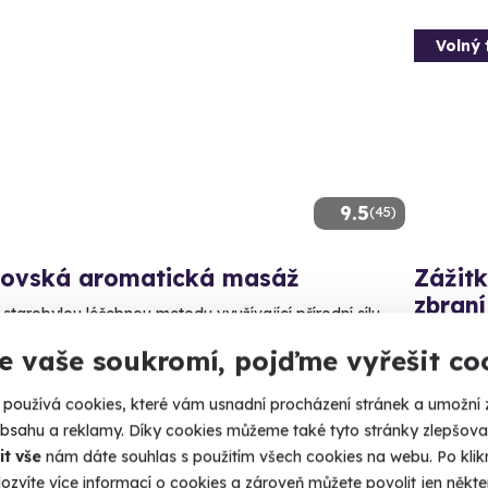
Volný 
9.5
(45)
lovská aromatická masáž
Zážitk
zbraní
 starobylou léčebnou metodu využívající přírodní sílu
 bylin.
Čeká vás 9
e vaše soukromí, pojďme vyřešit co
arlovy Vary
Lomn
 10 dalších lokalit)
používá cookies, které vám usnadní procházení stránek a umožní 
(+ 28
obsahu a reklamy. Díky cookies můžeme také tyto stránky zlepšovat
40 Kč
it vše
nám dáte souhlas s použitím všech cookies na webu. Po kliknu
2 399
ozvíte více informací o cookies a zároveň můžete povolit jen někter