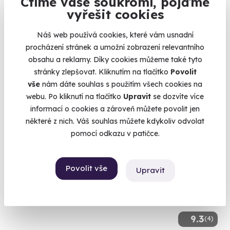
Ctíme vaše soukromí, pojďme
vyřešit cookies
Jízda na okruhu ve sportovní Toyotě
Náš web používá cookies, které vám usnadní
Šlápněte do pedálů Toyotě GR86 nebo Toyotě GR Yaris
procházení stránek a umožní zobrazení relevantního
Česká Lípa (Autodrom Sosnová)
obsahu a reklamy. Díky cookies můžeme také tyto
(+ 4 další lokality)
stránky zlepšovat. Kliknutím na tlačítko
Povolit
vše
nám dáte souhlas s použitím všech cookies na
1 490 Kč
webu. Po kliknutí na tlačítko
Upravit
se dozvíte více
informací o cookies a zároveň můžete povolit jen
některé z nich. Váš souhlas můžete kdykoliv odvolat
pomocí odkazu v patičce.
Povolit vše
Upravit
9.3
(4)