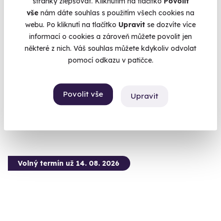
stránky zlepšovat. Kliknutím na tlačítko
Povolit
vše
nám dáte souhlas s použitím všech cookies na
7.0
(1)
webu. Po kliknutí na tlačítko
Upravit
se dozvíte více
informací o cookies a zároveň můžete povolit jen
Jízda v Hyundai na okruhu
některé z nich. Váš souhlas můžete kdykoliv odvolat
Vyzkoušejte Hyundai i20 N či i30 N v plné síle
pomocí odkazu v patičce.
Slovakia Ring (Orechová Potôň)
(+ 4 další lokality)
Povolit vše
Upravit
1 790 Kč
Volný termín už 14. 08. 2026