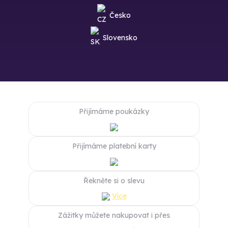
Česko
Slovensko
Přijímáme poukázky
Přijímáme platební karty
Řekněte si o slevu
Více
Zážitky můžete nakupovat i přes