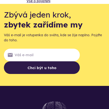
Vše o pojištění
Zbývá jeden krok,
zbytek zařídíme my
Váš e-mail je vstupenka do světa, kde se žije naplno. Pojďte
do toho.
Chci být u toho