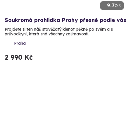
9.7
(57)
Soukromá prohlídka Prahy přesně podle vás
Projděte si ten náš stověžatý klenot pěkně po svém a s
průvodkyní, která zná všechny zajímavosti.
Praha
2 990 Kč