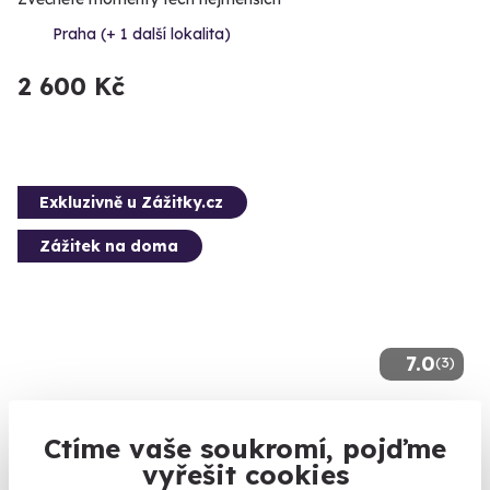
Praha (+ 1 další lokalita)
2 600 Kč
Exkluzivně u Zážitky.cz
Zážitek na doma
7.0
(3)
Domácí párování čokolády s čokoládovnou
Janek + krabice čokolád a pralinek + lahev
Ctíme vaše soukromí, pojďme
vína, rum a balíček kávy
vyřešit cookies