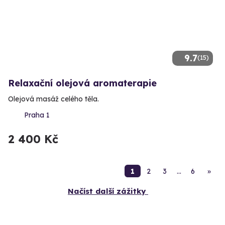
9.7
(15)
Relaxační olejová aromaterapie
Olejová masáž celého těla.
Praha 1
2 400 Kč
1
2
3
…
6
»
Načíst další zážitky