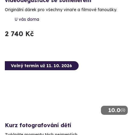
videodegustace se someliérem
Originální dárek pro všechny vinaře a filmové fanoušky.
U vás doma
2 740 Kč
Volný termín už 11. 10. 2026
10.0
(1)
Kurz fotografování dětí
Zvěčněte momenty těch nejmenších