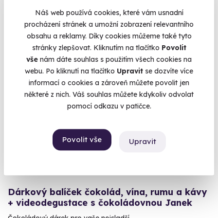
Užijte si propojení těch nejlepších chutí.
Náš web používá cookies, které vám usnadní
U vás doma
procházení stránek a umožní zobrazení relevantního
obsahu a reklamy. Díky cookies můžeme také tyto
2 599 Kč
stránky zlepšovat. Kliknutím na tlačítko
Povolit
vše
nám dáte souhlas s použitím všech cookies na
webu. Po kliknutí na tlačítko
Upravit
se dozvíte více
informací o cookies a zároveň můžete povolit jen
některé z nich. Váš souhlas můžete kdykoliv odvolat
Exkluzivně u Zážitky.cz
pomocí odkazu v patičce.
Zážitek na doma
Povolit vše
Upravit
9.0
(2)
Dárkový balíček čokolád, vína, rumu a kávy
+ videodegustace s čokoládovnou Janek
Čokoládový dárek pro vaše nejsladší.