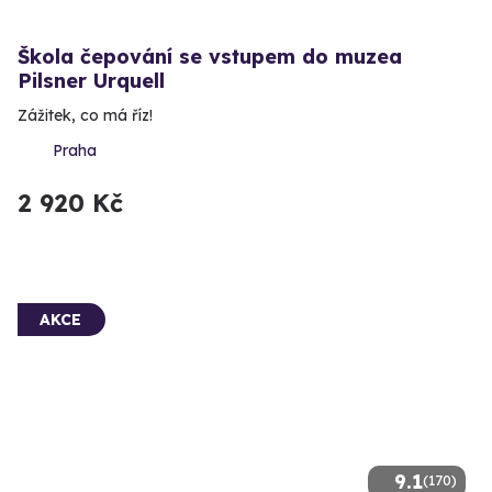
Škola čepování se vstupem do muzea
Pilsner Urquell
Zážitek, co má říz!
Praha
2 920 Kč
AKCE
9.1
(170)