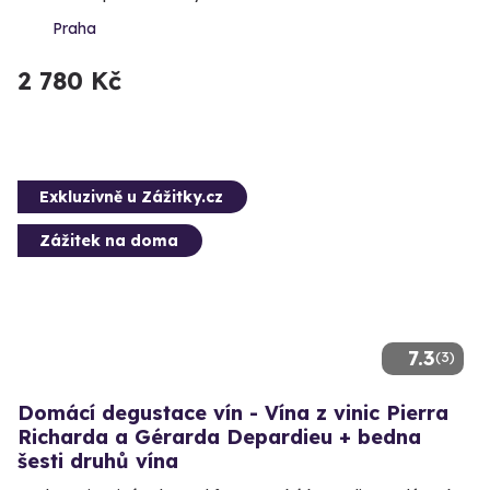
Praha
2 780 Kč
Exkluzivně u Zážitky.cz
Zážitek na doma
7.3
(3)
Domácí degustace vín - Vína z vinic Pierra
Richarda a Gérarda Depardieu + bedna
šesti druhů vína