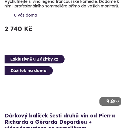
Vychutnejte si vína legend francouzské komedie. Dodáme k
nim i profesionálního sommeliéra přímo do vašich monitorů.
U vás doma
2 740 Kč
Exkluzivně u Zážitky.cz
Zážitek na doma
9.8
(2)
Dárkový balíček šesti druhů vín od Pierra
Richarda a Gérarda Depardieu +