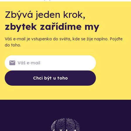
Zbývá jeden krok,
zbytek zařídíme my
Váš e-mail je vstupenka do světa, kde se žije naplno. Pojďte
do toho.
Chci být u toho