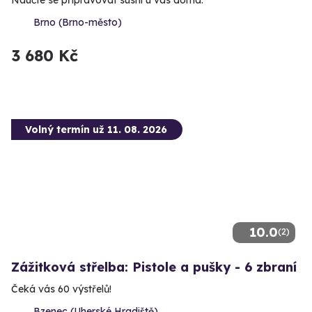
Brno (Brno-město)
3 680 Kč
Volný termín už 11. 08. 2026
10.0
(2)
Zážitková střelba: Pistole a pušky - 6 zbraní
Čeká vás 60 výstřelů!
Bzenec (Uherské Hradiště)