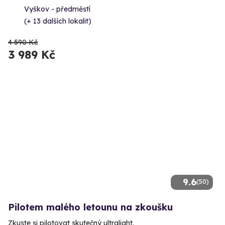
Vyškov - předměstí
(+ 13 dalších lokalit)
4 590 Kč
3 989 Kč
9.6
(50)
Pilotem malého letounu na zkoušku
Zkuste si pilotovat skutečný ultralight.