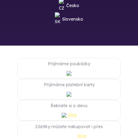
Česko
Slovensko
Přijímáme poukázky
Přijímáme platební karty
Řekněte si o slevu
Více
Zážitky můžete nakupovat i přes
Více