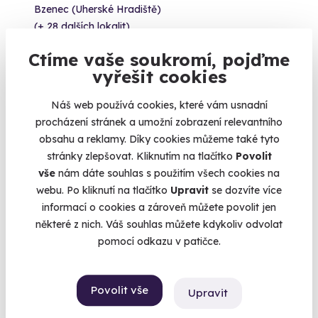
Bzenec (Uherské Hradiště)
(+ 28 dalších lokalit)
Ctíme vaše soukromí, pojďme
3 999 Kč
vyřešit cookies
Náš web používá cookies, které vám usnadní
procházení stránek a umožní zobrazení relevantního
Volný termín už 14. 08. 2026
obsahu a reklamy. Díky cookies můžeme také tyto
stránky zlepšovat. Kliknutím na tlačítko
Povolit
vše
nám dáte souhlas s použitím všech cookies na
webu. Po kliknutí na tlačítko
Upravit
se dozvíte více
informací o cookies a zároveň můžete povolit jen
některé z nich. Váš souhlas můžete kdykoliv odvolat
8.0
(1)
pomocí odkazu v patičce.
Zážitková střelba: Luxusní balíček pro
Povolit vše
náročné - 18 zbraní
Upravit
Exkluzivní arzenál. 115 výstřelů. 18 ikonických kousků.