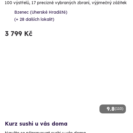
100 výstřelů, 17 precizně vybraných zbraní, výjimečný zážitek
Bzenec (Uherské Hradiště)
(+ 28 dalších lokalit)
3 799 Kč
9.8
(110)
Kurz sushi u vás doma
Naučte se připravovat sushi u vás doma.