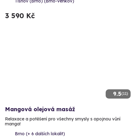
Tišnov (Brno) (Brno-venkov)
3 590 Kč
9.5
(11)
Mangová olejová masáž
Relaxace a potěšení pro všechny smysly s opojnou vůní
manga!
Brno (+ 6 dalších lokalit)