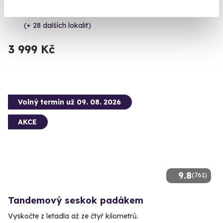
Bzenec (Uherské Hradiště)
(+ 28 dalších lokalit)
3 999 Kč
Volný termín už 09. 08. 2026
AKCE
9.8
(761)
Tandemový seskok padákem
Vyskočte z letadla až ze čtyř kilometrů.