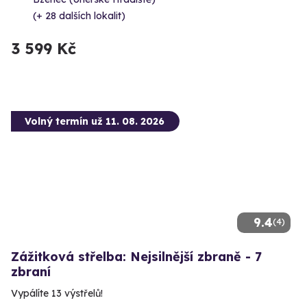
(+ 28 dalších lokalit)
3 599 Kč
Volný termín už 11. 08. 2026
9.4
(4)
Zážitková střelba: Nejsilnější zbraně - 7
zbraní
Vypálíte 13 výstřelů!