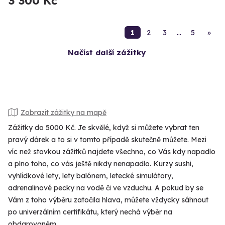
3 300 Kč
1
2
3
…
5
»
Načíst další zážitky
Zobrazit zážitky na mapě
Zážitky do 5000 Kč. Je skvělé, když si můžete vybrat ten
pravý dárek a to si v tomto případě skutečně můžete. Mezi
víc než stovkou zážitků najdete všechno, co Vás kdy napadlo
a plno toho, co vás ještě nikdy nenapadlo. Kurzy sushi,
vyhlídkové lety, lety balónem, letecké simulátory,
adrenalinové pecky na vodě či ve vzduchu. A pokud by se
Vám z toho výběru zatočila hlava, můžete vždycky sáhnout
po univerzálním certifikátu, který nechá výběr na
obdarovaném.