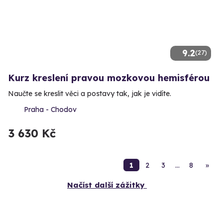
9.2
(27)
Kurz kreslení pravou mozkovou hemisférou
Naučte se kreslit věci a postavy tak, jak je vidíte.
Praha - Chodov
3 630 Kč
1
2
3
…
8
»
Načíst další zážitky