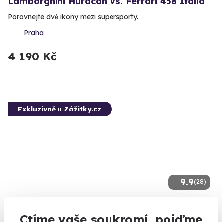
Lamborghini Huracán vs. Ferrari 458 Italia
Porovnejte dvě ikony mezi supersporty.
Praha
4 190 Kč
Exkluzivně u Zážitky.cz
9.9
(28)
Nazpívejte vlastní CD
Ctíme vaše soukromí, pojďme