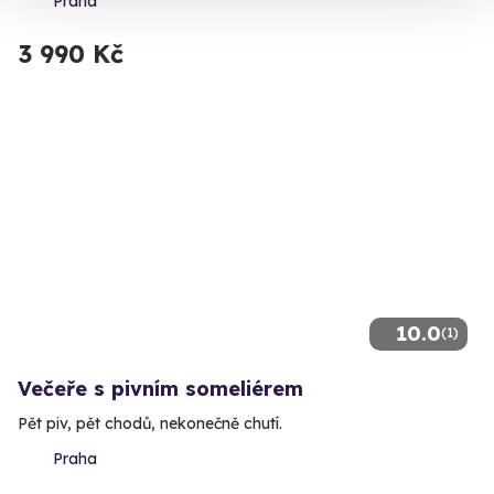
Praha
3 990 Kč
10.0
(1)
Večeře s pivním someliérem
Pět piv, pět chodů, nekonečně chutí.
Praha