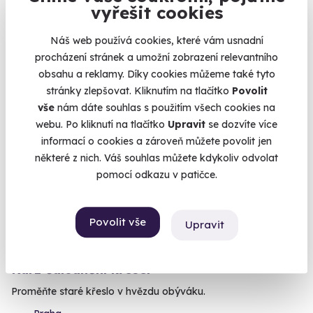
Staňte se pěveckou superstar.
vyřešit cookies
Praha 4
Náš web používá cookies, které vám usnadní
3 999 Kč
procházení stránek a umožní zobrazení relevantního
obsahu a reklamy. Díky cookies můžeme také tyto
stránky zlepšovat. Kliknutím na tlačítko
Povolit
vše
nám dáte souhlas s použitím všech cookies na
webu. Po kliknutí na tlačítko
Upravit
se dozvíte více
Novinka
informací o cookies a zároveň můžete povolit jen
některé z nich. Váš souhlas můžete kdykoliv odvolat
pomocí odkazu v patičce.
Povolit vše
Upravit
Kurz čalounění křesel
Proměňte staré křeslo v hvězdu obýváku.