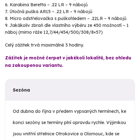
Karabina Beretta – .22 LR – 9 nábojů
Útočná puška AR15 – .22 LR – 9 nábojů
Micro odstřelovačka s puškohledem – .22LR – 9 nábojů
Jakákoliv zbraň dle vlastního výběru ze 450 možností – 1
náboj (mimo ráže 12,7/44/454/500/308/8×57)
Celý zážitek trvá maximálně 3 hodiny.
Zážitek je možné čerpat v jakékoli lokalitě, bez ohledu
na zakoupenou variantu.
Sezóna
Od dubna do října v předem vypsaných termínech, ke
konci sezóny se termíny plní opravdu rychle. Výjimkou
jsou vnitřní střelnice Otrokovice a Olomouc, kde se