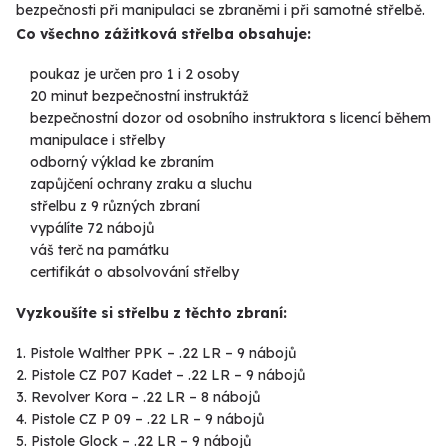
bezpečnosti při manipulaci se zbraněmi i při samotné střelbě.
Co všechno zážitková střelba obsahuje:
poukaz je určen pro 1 i 2 osoby
20 minut bezpečnostní instruktáž
bezpečnostní dozor od osobního instruktora s licencí během
manipulace i střelby
odborný výklad ke zbraním
zapůjčení ochrany zraku a sluchu
střelbu z 9 různých zbraní
vypálíte 72 nábojů
váš terč na památku
certifikát o absolvování střelby
Vyzkoušíte si střelbu z těchto zbraní:
Pistole Walther PPK – .22 LR – 9 nábojů
Pistole CZ P07 Kadet – .22 LR – 9 nábojů
Revolver Kora – .22 LR – 8 nábojů
Pistole CZ P 09 – .22 LR – 9 nábojů
Pistole Glock – .22 LR – 9 nábojů