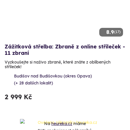
8.9
(17)
Zážitková střelba: Zbraně z online stříleček -
11 zbraní
Vyzkoušejte si naživo zbraně, které znáte z oblíbených
stříleček!
Budišov nad Budišovkou (okres Opava)
(+ 28 dalších lokalit)
2 999 Kč
Na
heureka.cz
máme