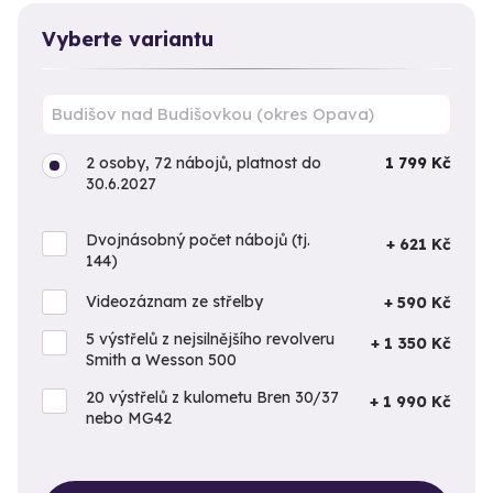
Vyberte variantu
2 osoby, 72 nábojů, platnost do
1 799 Kč
30.6.2027
Dvojnásobný počet nábojů (tj.
+ 621 Kč
144)
Videozáznam ze střelby
+ 590 Kč
5 výstřelů z nejsilnějšího revolveru
+ 1 350 Kč
Smith a Wesson 500
20 výstřelů z kulometu Bren 30/37
+ 1 990 Kč
nebo MG42