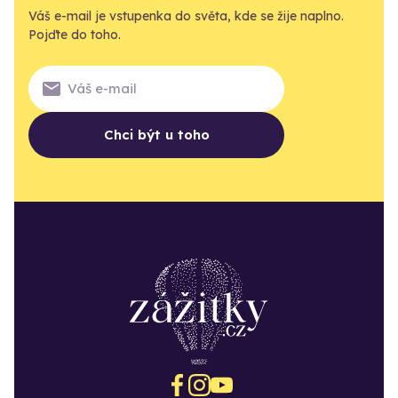
Váš e-mail je vstupenka do světa, kde se žije naplno.
Pojďte do toho.
Chci být u toho