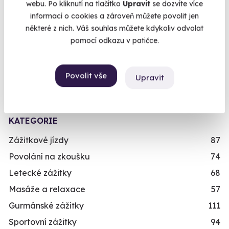
webu. Po kliknutí na tlačítko
Upravit
se dozvíte více
Chcete rezervovat termín?
informací o cookies a zároveň můžete povolit jen
10.0
+1
některé z nich. Váš souhlas můžete kdykoliv odvolat
Koupit a rezervovat nyní
/10
pomocí odkazu v patičce.
Marie,
41 let
(12. 01. 2025)
Objednejte si rovnou konkrétní termín. Po úhradě
Výběr zbraní
Povolit vše
Upravit
máte rezervaci hned v e-mailu.
Již mám poukaz
KATEGORIE
Zážitkové jízdy
87
Povolání na zkoušku
74
Letecké zážitky
68
Masáže a relaxace
57
Gurmánské zážitky
111
Sportovní zážitky
94