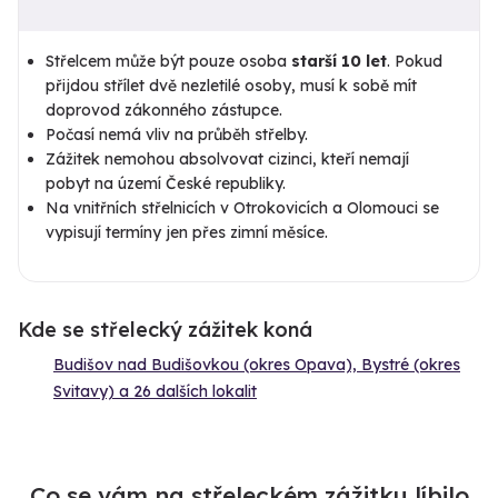
Střelcem může být pouze osoba
starší 10 let
. Pokud
přijdou střílet dvě nezletilé osoby, musí k sobě mít
doprovod zákonného zástupce.
Počasí nemá vliv na průběh střelby.
Zážitek nemohou absolvovat cizinci, kteří nemají
pobyt na území České republiky.
Na vnitřních střelnicích v Otrokovicích a Olomouci se
vypisují termíny jen přes zimní měsíce.
Kde se střelecký zážitek koná
Budišov nad Budišovkou (okres Opava), Bystré (okres
Svitavy) a 26 dalších lokalit
Co se vám na střeleckém zážitku líbilo