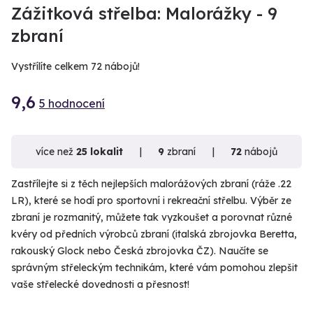
Zážitková střelba: Malorážky - 9
zbraní
Vystřílíte celkem 72 nábojů!
9,6
5 hodnocení
více než
25 lokalit
9
zbraní
72
nábojů
Zastřílejte si z těch nejlepších malorážových zbraní (ráže .22
LR), které se hodí pro sportovní i rekreační střelbu. Výběr ze
zbraní je rozmanitý, můžete tak vyzkoušet a porovnat různé
kvéry od předních výrobců zbraní (italská zbrojovka Beretta,
rakouský Glock nebo Česká zbrojovka ČZ). Naučíte se
správným střeleckým technikám, které vám pomohou zlepšit
vaše střelecké dovednosti a přesnost!