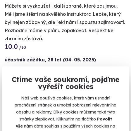
Můžete si vyzkoušet i další zbraně, které zaujmou.
Měli jsme štěstí na skvělého instruktora Leoše, který
byl nejen zábavný, ale řekl nám i spoustu zajímavostí.
Rozhodně máme v plánu zopakovat. Respekt ke
zbraním zůstává.
10.0
/10
účastník zážitku
,
28 let
(04. 05. 2025)
Pocit z výstřelu všech zbraní jako člověk co nikdy
Ctíme vaše soukromí, pojďme
nestřílel to bylo super
Kalendář volných
vyřešit cookies
termínů
Náš web používá cookies, které vám usnadní
Termíny pro zvolenou variantu:
procházení stránek a umožní zobrazení relevantního
obsahu a reklamy. Díky cookies můžeme také tyto
stránky zlepšovat. Kliknutím na tlačítko
Povolit
vše
nám dáte souhlas s použitím všech cookies na