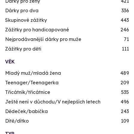
Dárky pro ženy
421
Dárky pro dva
336
Skupinové zážitky
443
Zážitky pro handicapované
246
Nejprodávanější dárky pro muže
71
Zážitky pro děti
111
VĚK
Mladý muž/mladá žena
489
Teenager/Teenagerka
209
Třicátník/třicátnice
535
Ještě není v důchodu/V nejlepších letech
496
Dědeček/babička
243
Dítě/dítko
109
TYP