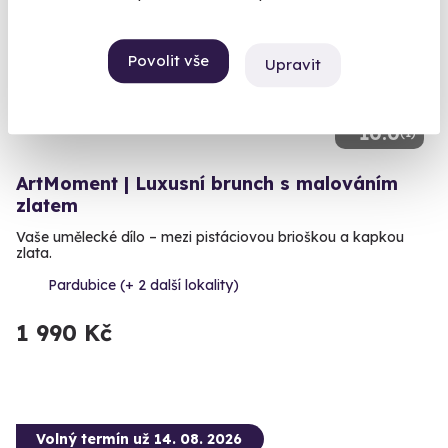
Povolit vše
Upravit
10.0
(1)
ArtMoment | Luxusní brunch s malováním
zlatem
Vaše umělecké dílo – mezi pistáciovou brioškou a kapkou
zlata.
Pardubice (+ 2 další lokality)
1 990 Kč
Volný termín už 14. 08. 2026