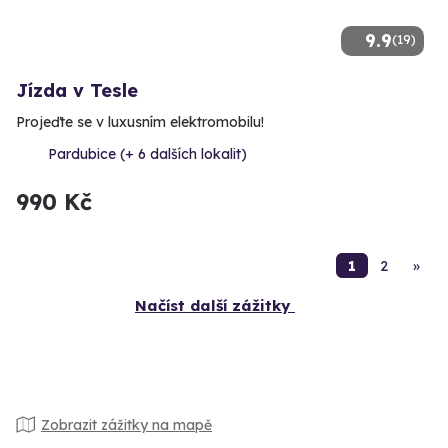
9.9
(19)
Jízda v Tesle
Projeďte se v luxusním elektromobilu!
Pardubice (+ 6 dalších lokalit)
990 Kč
1
2
»
Načíst další zážitky
Zobrazit zážitky na mapě