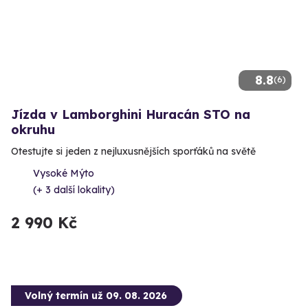
8.8
(6)
Jízda v Lamborghini Huracán STO na
okruhu
Otestujte si jeden z nejluxusnějších sporťáků na světě
Vysoké Mýto
(+ 3 další lokality)
2 990 Kč
Volný termín už 09. 08. 2026