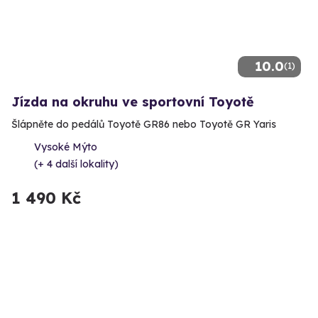
10.0
(1)
Jízda na okruhu ve sportovní Toyotě
Šlápněte do pedálů Toyotě GR86 nebo Toyotě GR Yaris
Vysoké Mýto
(+ 4 další lokality)
1 490 Kč