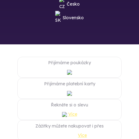
Česko
Slovensko
Přijímáme poukázky
Přijímáme platební karty
Řekněte si o slevu
Více
Zážitky můžete nakupovat i přes
Více