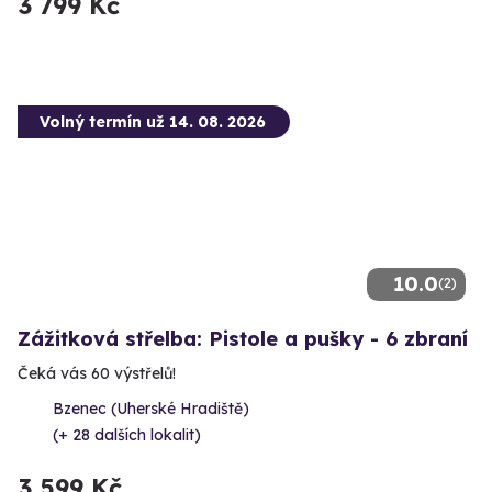
3 799 Kč
Volný termín už 14. 08. 2026
10.0
(2)
Zážitková střelba: Pistole a pušky - 6 zbraní
Čeká vás 60 výstřelů!
Bzenec (Uherské Hradiště)
(+ 28 dalších lokalit)
3 599 Kč