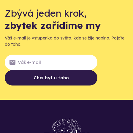
Zbývá jeden krok,
zbytek zařídíme my
Váš e-mail je vstupenka do světa, kde se žije naplno. Pojďte
do toho.
Chci být u toho