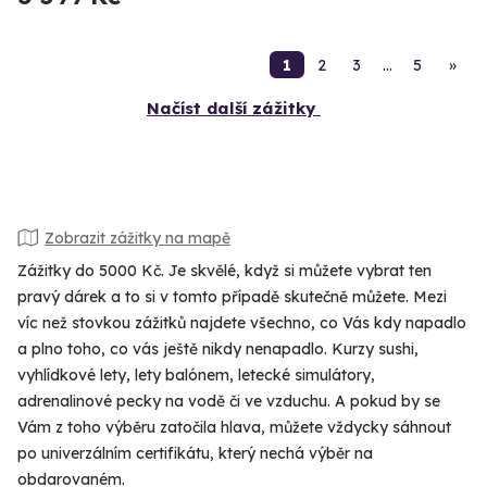
1
2
3
…
5
»
Načíst další zážitky
Zobrazit zážitky na mapě
Zážitky do 5000 Kč. Je skvělé, když si můžete vybrat ten
pravý dárek a to si v tomto případě skutečně můžete. Mezi
víc než stovkou zážitků najdete všechno, co Vás kdy napadlo
a plno toho, co vás ještě nikdy nenapadlo. Kurzy sushi,
vyhlídkové lety, lety balónem, letecké simulátory,
adrenalinové pecky na vodě či ve vzduchu. A pokud by se
Vám z toho výběru zatočila hlava, můžete vždycky sáhnout
po univerzálním certifikátu, který nechá výběr na
obdarovaném.