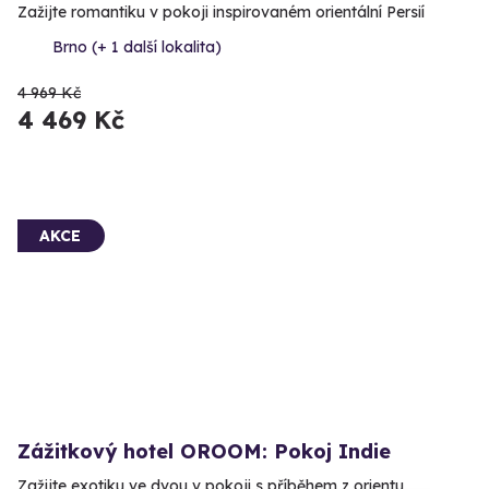
Zažijte romantiku v pokoji inspirovaném orientální Persií
Brno (+ 1 další lokalita)
4 969 Kč
4 469 Kč
AKCE
Zážitkový hotel OROOM: Pokoj Indie
Zažijte exotiku ve dvou v pokoji s příběhem z orientu