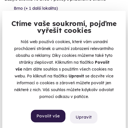
Brno (+ 1 další lokalita)
4 969 Kč
Ctíme vaše soukromí, pojďme
4 469 Kč
vyřešit cookies
Náš web používá cookies, které vám usnadní
procházení stránek a umožní zobrazení relevantního
obsahu a reklamy. Díky cookies můžeme také tyto
Volný termín už 11. 08. 2026
stránky zlepšovat. Kliknutím na tlačítko
Povolit
vše
nám dáte souhlas s použitím všech cookies na
webu. Po kliknutí na tlačítko
Upravit
se dozvíte více
informací o cookies a zároveň můžete povolit jen
některé z nich. Váš souhlas můžete kdykoliv odvolat
pomocí odkazu v patičce.
9.2
(2)
Simulátor souboje stíhaček pro dva
Povolit vše
Upravit
Utkejte se v letovém duelu Spitfire vs. Messerschmitt!