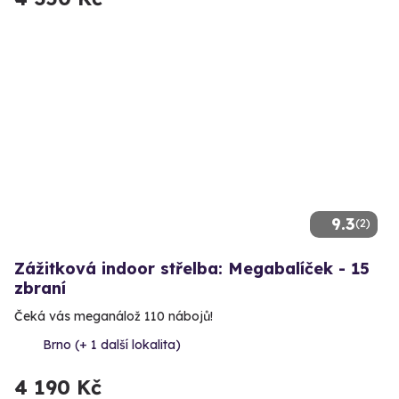
9.3
(2)
Zážitková indoor střelba: Megabalíček - 15
zbraní
Čeká vás meganálož 110 nábojů!
Brno (+ 1 další lokalita)
4 190 Kč