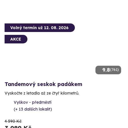
Volný termín už 12. 08. 2026
AKCE
9.8
(761)
Tandemový seskok padákem
Vyskočte z letadla až ze čtyř kilometrů.
Vyškov - předměstí
(+ 13 dalších lokalit)
4 590 Kč