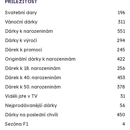
PŘILEŽITOST
Svatební dary
196
Vánoční dárky
311
Dárky k narozeninám
551
Dárky k výročí
294
Dárek k promoci
245
Originální dárky k narozeninám
422
Dárek k 18. narozeninám
256
Dárek k 40. narozeninám
453
Dárek k 50. narozeninám
378
Viděli jste v TV
31
Nejprodávanější dárky
56
Dárky na poslední chvíli
450
Sezóna F1
4