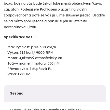
boxu, kde na vás bude čekat také menší občerstvení (káva,
čaj, atd.). Podepíšete Prohlášení o účasti na vlastní
zodpovědnost a poté se vás již ujme zkušený jezdec. Usadíte
se na místo spolujezdce a pak už si jen užijete tuto
adrenalinovou jízdu.
Specifikace vozu:
Max. rychlost: přes 300 km/h
Výkon: 612 koní/ 9000 RPM
Motor: 4,8litrový atmosféricky V8
Točivý moment motoru: 550 nM
Převodovka: 7stupňová F1
Váha: 1295 kg
Sezóna
Duben - řijen (zhruba 1 termín za 3 měsíce)