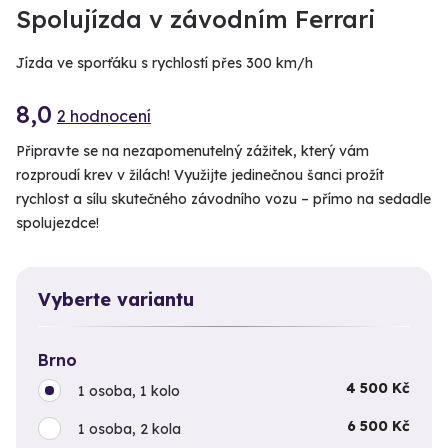
Spolujízda v závodním Ferrari
Jízda ve sporťáku s rychlostí přes 300 km/h
8,0
2 hodnocení
Připravte se na nezapomenutelný zážitek, který vám
rozproudí krev v žilách! Využijte jedinečnou šanci prožít
rychlost a sílu skutečného závodního vozu – přímo na sedadle
spolujezdce!
Vyberte variantu
Brno
4 500 Kč
1 osoba, 1 kolo
6 500 Kč
1 osoba, 2 kola