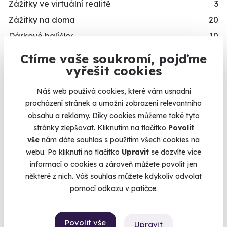
Zážitky ve virtuální realitě
3
Zážitky na doma
20
Dárkové balíčky
10
Simulátory
16
Ctíme vaše soukromí, pojďme
Kalendář volných
vyřešit cookies
Zážitky v akci
93
termínů
Novinka
87
Náš web používá cookies, které vám usnadní
Exkluzivně u Zážitky.cz
24
procházení stránek a umožní zobrazení relevantního
Termíny pro zvolenou variantu:
obsahu a reklamy. Díky cookies můžeme také tyto
PRO KOHO
stránky zlepšovat. Kliknutím na tlačítko
Povolit
vše
nám dáte souhlas s použitím všech cookies na
Dárky pro muže
492
webu. Po kliknutí na tlačítko
Upravit
se dozvíte více
Dárky pro ženy
421
informací o cookies a zároveň můžete povolit jen
Chcete rezervovat termín?
Dárky pro dva
336
některé z nich. Váš souhlas můžete kdykoliv odvolat
Objednat poukaz
pomocí odkazu v patičce.
Skupinové zážitky
443
Zážitky pro handicapované
246
Objednejte poukaz na zážitek a termín si
rezervujte vy nebo obdarovaný později.
Nejprodávanější dárky pro muže
71
Povolit vše
Upravit