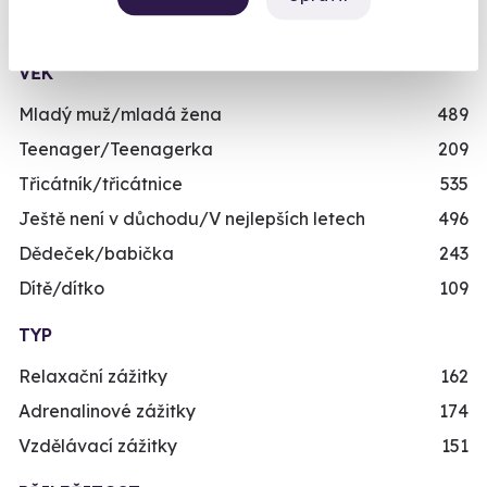
Již mám poukaz
Zážitky pro děti
111
VĚK
Mladý muž/mladá žena
489
Teenager/Teenagerka
209
Třicátník/třicátnice
535
Ještě není v důchodu/V nejlepších letech
496
Dědeček/babička
243
Dítě/dítko
109
TYP
Relaxační zážitky
162
Adrenalinové zážitky
174
Vzdělávací zážitky
151