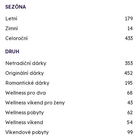
SEZÓNA
Letní
179
Zimní
14
Celoroční
433
DRUH
Netradiční dárky
353
Originální dárky
452
Romantické dárky
195
Wellness pro dva
68
Wellness víkend pro ženy
43
Wellness pobyty
62
Wellness víkend
54
Víkendové pobyty
99