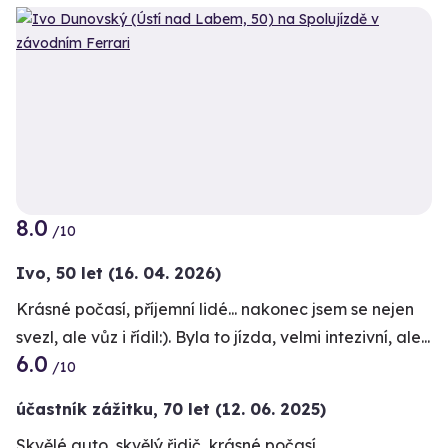
8.0
/10
Ivo,
50 let
(16. 04. 2026)
Krásné počasí, příjemní lidé... nakonec jsem se nejen
svezl, ale vůz i řídil:). Byla to jízda, velmi intezivní, ale...
6.0
/10
účastník zážitku
,
70 let
(12. 06. 2025)
Skvělé auto, skvělý řidič, krásné počasí