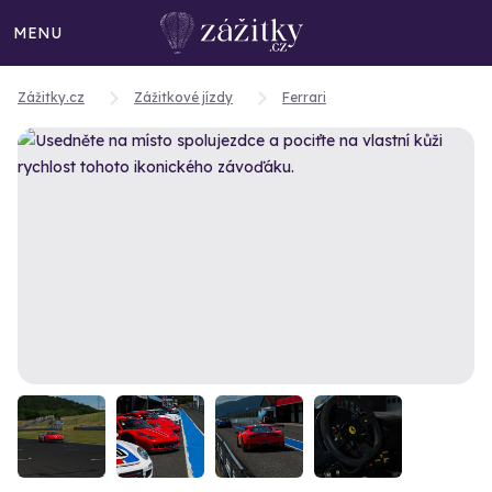
MENU
Zážitky.cz
Zážitkové jízdy
Ferrari