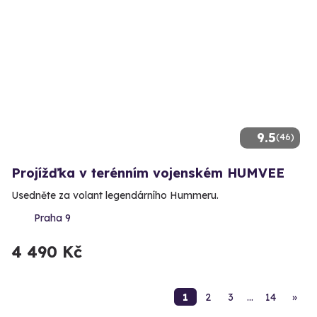
9.5
(46)
Projížďka v terénním vojenském HUMVEE
Usedněte za volant legendárního Hummeru.
Praha 9
4 490 Kč
1
2
3
…
14
»