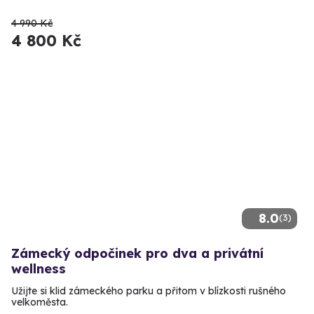
4 990 Kč
4 800 Kč
8.0
(3)
Zámecký odpočinek pro dva a privátní
wellness
Užijte si klid zámeckého parku a přitom v blízkosti rušného
velkoměsta.