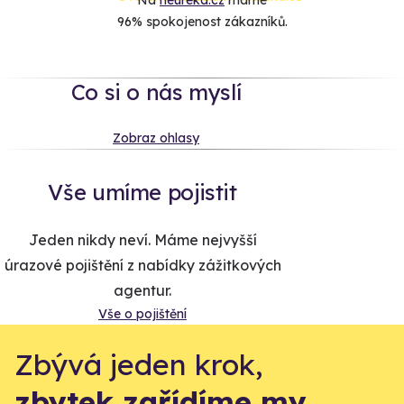
Na
heureka.cz
máme
96% spokojenost zákazníků.
Co si o nás myslí
Zobraz ohlasy
Vše umíme pojistit
Jeden nikdy neví. Máme nejvyšší
úrazové pojištění z nabídky zážitkových
agentur.
Vše o pojištění
Zbývá jeden krok,
zbytek zařídíme my