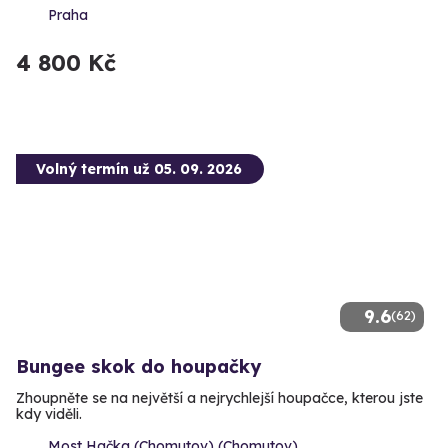
Praha
4 800 Kč
Volný termín už 05. 09. 2026
9.6
(62)
Bungee skok do houpačky
Zhoupněte se na největší a nejrychlejší houpačce, kterou jste
kdy viděli.
Most Hačka (Chomutov) (Chomutov)