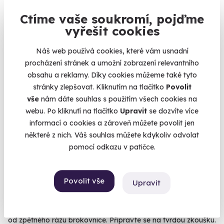
Užijte si výjimečné chvíle na soutoku dvou řek.
Ctíme vaše soukromí, pojďme
Mělník (Labe) (Mělník)
vyřešit cookies
4 890 Kč
Náš web používá cookies, které vám usnadní
procházení stránek a umožní zobrazení relevantního
obsahu a reklamy. Díky cookies můžeme také tyto
stránky zlepšovat. Kliknutím na tlačítko
Povolit
Volný termín už 30. 08. 2026
vše
nám dáte souhlas s použitím všech cookies na
webu. Po kliknutí na tlačítko
Upravit
se dozvíte více
informací o cookies a zároveň můžete povolit jen
některé z nich. Váš souhlas můžete kdykoliv odvolat
pomocí odkazu v patičce.
9.4
(7)
Povolit vše
Upravit
S.W.A.T. trénink + akční střelba
Těžká výzbroj, pot stékající pod helmou a bolestivé rameno
od zpětného rázu brokovnice. Připravte se na tvrdou zkoušku.