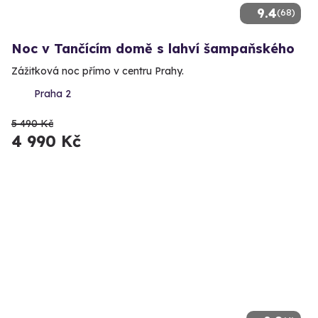
9.4
(68)
Noc v Tančícím domě s lahví šampaňského
Zážitková noc přímo v centru Prahy.
Praha 2
5 490 Kč
4 990 Kč