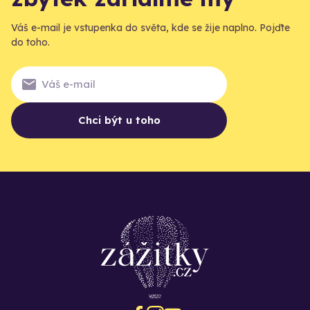
Váš e-mail je vstupenka do světa, kde se žije naplno. Pojďte
do toho.
Chci být u toho