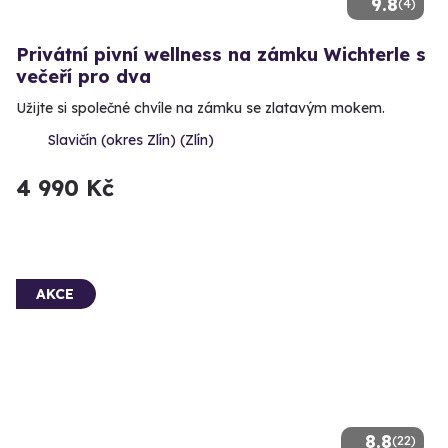
9.8
(4)
Privátní pivní wellness na zámku Wichterle s
večeří pro dva
Užijte si společné chvíle na zámku se zlatavým mokem.
Slavičín (okres Zlín) (Zlín)
4 990 Kč
AKCE
8.8
(22)