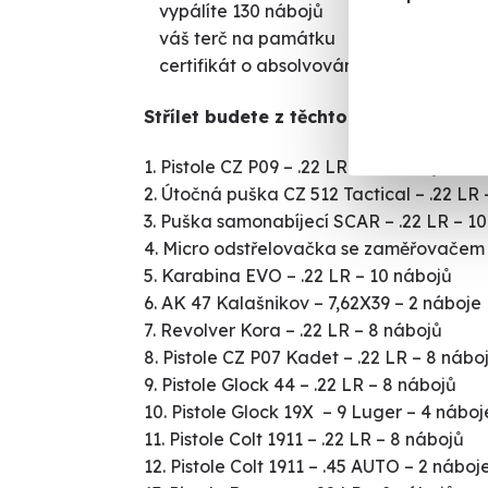
vypálíte 130 nábojů
váš terč na památku
certifikát o absolvování střelby
Střílet budete z těchto zbraní:
Pistole CZ P09 – .22 LR – 10 nábojů
Útočná puška CZ 512 Tactical – .22 LR
Puška samonabíjecí SCAR – .22 LR – 1
Micro odstřelovačka se zaměřovačem –
Karabina EVO – .22 LR – 10 nábojů
AK 47 Kalašnikov – 7,62X39 – 2 náboje
Revolver Kora – .22 LR – 8 nábojů
Pistole CZ P07 Kadet – .22 LR – 8 nábo
Pistole Glock 44 – .22 LR – 8 nábojů
Pistole Glock 19X – 9 Luger – 4 nábo
Pistole Colt 1911 – .22 LR – 8 nábojů
Pistole Colt 1911 – .45 AUTO – 2 náboj