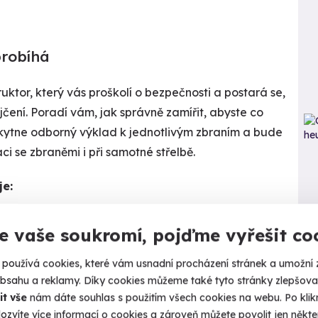
probíhá
ruktor, který vás proškolí o bezpečnosti a postará se,
čení. Poradí vám, jak správně zamířit, abyste co
oskytne odborný výklad k jednotlivým zbraním a bude
ci se zbraněmi i při samotné střelbě.
je:
Kalendář volných
termínů
e vaše soukromí, pojďme vyřešit co
Termíny pro zvolenou variantu:
tora s licencí během manipulace i střelby
používá cookies, které vám usnadní procházení stránek a umožní 
obsahu a reklamy. Díky cookies můžeme také tyto stránky zlepšovat
it vše
nám dáte souhlas s použitím všech cookies na webu. Po kliknu
ozvíte více informací o cookies a zároveň můžete povolit jen někter