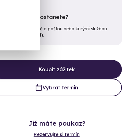
Kdy poukaz dostanete?
E-mailem okamžitě a poštou nebo kurýrní službou
do
10. 8. (pondělí)
.
Koupit zážitek
Vybrat termín
Již máte poukaz?
Rezervujte si termín