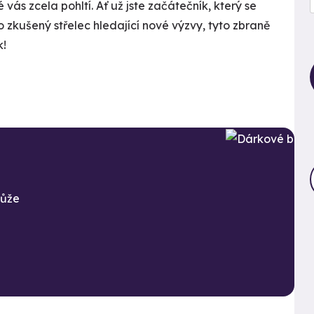
 vás zcela pohltí. Ať už jste začátečník, který se
 zkušený střelec hledající nové výzvy, tyto zbraně
k!
může