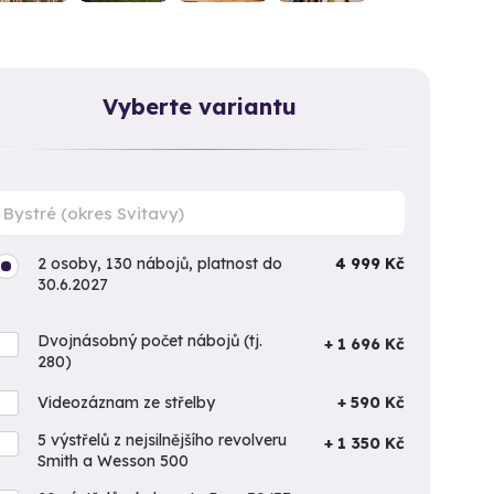
Vyberte variantu
2 osoby, 130 nábojů, platnost do
4 999 Kč
30.6.2027
Dvojnásobný počet nábojů (tj.
+ 1 696 Kč
280)
Videozáznam ze střelby
+ 590 Kč
5 výstřelů z nejsilnějšího revolveru
+ 1 350 Kč
Smith a Wesson 500