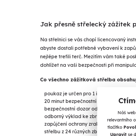
Jak přesně střelecký zážitek 
Na střelnici se vás chopí licencovaný inst
abyste dostali potřebné vybavení k zapůj
nejlépe trefili terč. Mezitím vám také p
dohlížet na vaši bezpečnosti při manipula
Co všechno zážitková střelba obsahu
poukaz je určen pro 1 i 2 osoby
Ctím
20 minut bezpečnostní instruktáž
bezpečnostní dozor od osobního instruk
Náš web 
odborný výklad ke zbraním
relevantního 
zapůjčení ochrany zraku a sluchu
tlačítko
Povol
střelbu z 24 různých zbraní
Upravit
se d