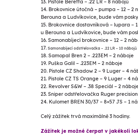
Pistole Beretta – .22 LR – 8 nábojů
Brokovnice útočná – pumpa – 12 – 2 
Berouna a Ludvíkovice, bude vám posk
Brokovnice dostavníková – lupara – 1
u Berouna a Ludvíkovice
, bude vám pos
Samonabíjecí brokovnice – 12 – 2 ná
Samonabíjecí odstřelovačka – .22 LR – 10 nábojů
Samopal Bren 2 – .223EM – 2 náboje
Puška Galil – .223EM – 2 náboje
Pistole CZ Shadow 2 – 9 Luger – 4 n
Pistole CZ TS Orange – 9 Luger – 4 n
Revolver S&W – .38 Speciál – 2 náboj
Sniper odstřelovačka Ruger precision r
Kulomet BREN 30/37 – 8×57 JS – 1 ná
Celý zážitek trvá maximálně 3 hodiny.
Zážitek je možné čerpat v jakékoli lo