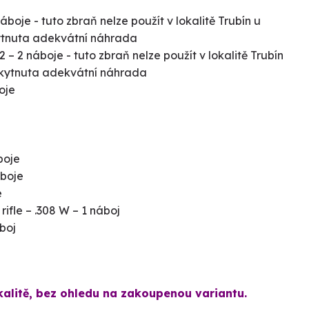
náboje
- tuto zbraň nelze použít v lokalitě Trubín u
ytnuta adekvátní náhrada
2 – 2 náboje
- tuto zbraň nelze použít v lokalitě Trubín
kytnuta adekvátní náhrada
boje
áboje
áboje
e
ifle – .308 W – 1 náboj
boj
kalitě, bez ohledu na zakoupenou variantu.