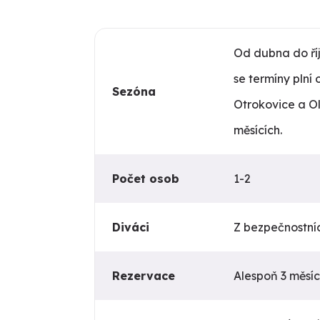
Od dubna do ří
se termíny plní 
Sezóna
Otrokovice a Ol
měsících.
Počet osob
1-2
Diváci
Z bezpečnostníc
Rezervace
Alespoň 3 měsíc