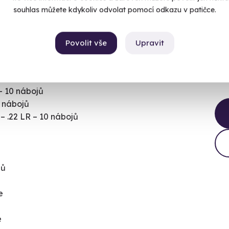
souhlas můžete kdykoliv odvolat pomocí odkazu v patičce.
Chcete rezervovat termín?
Koupit a rezervovat nyní
Povolit vše
Upravit
Objednejte si rovnou konkrétní termín. Po úhradě
máte rezervaci hned v e-mailu.
 – 10 nábojů
Již mám poukaz
0 nábojů
 .22 LR – 10 nábojů
jů
je
e