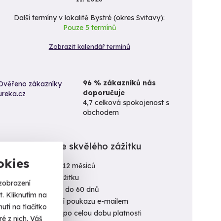
Další termíny v lokalitě Bystré (okres Svitavy):
Pouze 5 termínů
Zobrazit kalendář termínů
96 % zákazníků nás
doporučuje
4,7 celková spokojenost s
obchodem
100% garance skvělého zážitku
okies
Platnost poukazu 12 měsíců
Pojištění storna zážitku
zobrazení
Vrácení zážitku až do 60 dnů
. Kliknutím na
Okamžité doručení poukazu e-mailem
tí na tlačítko
Výměna poukazu po celou dobu platnosti
é z nich. Váš