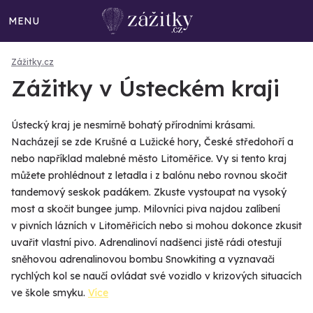
MENU
Zážitky.cz
Zážitky v Ústeckém kraji
Ústecký kraj je nesmírně bohatý přírodními krásami.
Nacházejí se zde Krušné a Lužické hory, České středohoří a
nebo například malebné město Litoměřice. Vy si tento kraj
můžete prohlédnout z letadla i z balónu nebo rovnou skočit
tandemový seskok padákem. Zkuste vystoupat na vysoký
most a skočit bungee jump. Milovníci piva najdou zalíbení
v pivních lázních v Litoměřicích nebo si mohou dokonce zkusit
uvařit vlastní pivo. Adrenalinoví nadšenci jistě rádi otestují
sněhovou adrenalinovou bombu Snowkiting a vyznavači
rychlých kol se naučí ovládat své vozidlo v krizových situacích
ve škole smyku.
Více