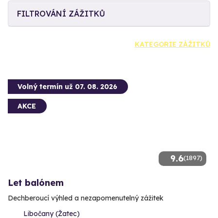
FILTROVÁNÍ ZÁŽITKŮ
KATEGORIE ZÁŽITKŮ
Volný termín už 07. 08. 2026
AKCE
9.6
(1897)
Let balónem
Dechberoucí výhled a nezapomenutelný zážitek
Libočany (Žatec)