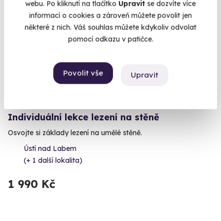
webu. Po kliknutí na tlačítko
Upravit
se dozvíte více
informací o cookies a zároveň můžete povolit jen
Volný termín už 08. 08. 2026
některé z nich. Váš souhlas můžete kdykoliv odvolat
pomocí odkazu v patičce.
Povolit vše
Upravit
9.5
(56)
Individuální lekce lezení na stěně
Osvojte si základy lezení na umělé stěně.
Ústí nad Labem
(+ 1 další lokalita)
1 990 Kč