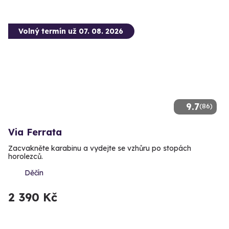
Volný termín už 07. 08. 2026
9.7
(86)
Via Ferrata
Zacvakněte karabinu a vydejte se vzhůru po stopách
horolezců.
Děčín
2 390 Kč