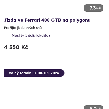
7.3
(11)
Jízda ve Ferrari 488 GTB na polygonu
Prožijte jízdu svých snů
Most (+ 1 další lokalita)
4 350 Kč
Volný termín už 08. 08. 2026
8.7
(11)