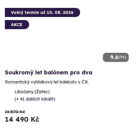
Volný termín už 10. 08. 2026
AKCE
9.6
(96)
Soukromý let balónem pro dva
Romantický vyhlídkový let kdekoliv v ČR.
Libočany (Žatec)
(+ 41 dalších lokalit)
16 870 Kč
14 490 Kč