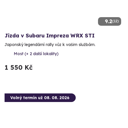
9.2
(12)
Jízda v Subaru Impreza WRX STI
Japonský legendární rally vůz k vašim službám.
Most (+ 2 další lokality)
1 550 Kč
Volný termín už 08. 08. 2026