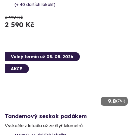
(+ 40 dalších lokalit)
3 490 Kč
2 590 Kč
Volný termín už 08. 08. 2026
AKCE
9.8
(761)
Tandemový seskok padákem
Vyskočte z letadla až ze čtyř kilometrů.