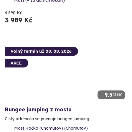
Most (+ 13 dalších lokalit)
4 590 Kč
3 989 Kč
Volný termín už 08. 08. 2026
AKCE
9.5
(386)
Bungee jumping z mostu
Čistý adrenalin se jmenuje bungee jumping.
Most Hačka (Chomutov) (Chomutov)