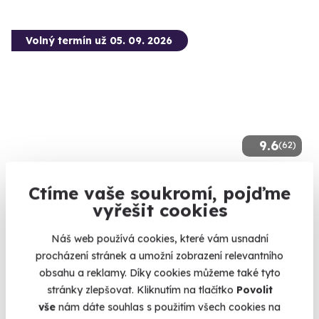
Volný termín už 05. 09. 2026
9.6
(62)
Bungee skok do houpačky
Ctíme vaše soukromí, pojďme
Zhoupněte se na největší a nejrychlejší houpačce, kterou jste
vyřešit cookies
kdy viděli.
Most Hačka (Chomutov) (Chomutov)
Náš web používá cookies, které vám usnadní
procházení stránek a umožní zobrazení relevantního
4 790 Kč
obsahu a reklamy. Díky cookies můžeme také tyto
stránky zlepšovat. Kliknutím na tlačítko
Povolit
vše
nám dáte souhlas s použitím všech cookies na