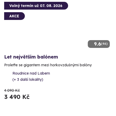
Volný termín už 07. 08. 2026
AKCE
9.6
(46)
Let největším balónem
Proleťte se gigantem mezi horkovzdušnými balóny
Roudnice nad Labem
(+ 3 další lokality)
4 090 Kč
3 490 Kč