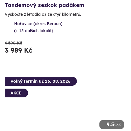
Tandemový seskok padákem
Vyskočte z letadla až ze čtyř kilometrů.
Hořovice (okres Beroun)
(+ 13 dalších lokalit)
4 590 Kč
3 989 Kč
Volný termín už 16. 08. 2026
AKCE
9.5
(53)