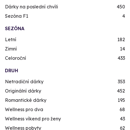
Dárky na poslední chvíli
450
Sezóna F1
4
SEZÓNA
Letní
182
Zimní
14
Celoroční
433
DRUH
Netradiční dárky
353
Originální dárky
452
Romantické dárky
195
Wellness pro dva
68
Wellness víkend pro ženy
43
Wellness pobyty
62