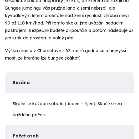
seskoku. Skok do houpačky je skok, při kterém na rozdíl od
Bungee jumpingu vás pružné lano k zemi nebrzdí, ale
kyvadlovým letem prolétáte nad zemí rychlostí zhruba mezi
90 až 110 km/hod. Při tomto skoku jste uvázáni sedacím
postrojem. Bezpečně budete připoutáni a potom následuje už
jen krok do prostoru a volný pád.
Výška mostu v Chomutově - 62 metrů (jedná se o nejvyšší
most, ze kterého lze bungee skákat).
Sezóna
Skáče se každou sobotu (duben – říjen). Skáče se za
každého počasí.
Počet osob