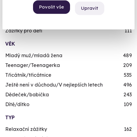
Skupinové zážitky
443
rezervujte vy nebo obdarovaný později.
Povolit vše
Upravit
Zážitky pro handicapované
246
Již mám poukaz
Nejprodávanější dárky pro muže
71
Zážitky pro děti
111
VĚK
Mladý muž/mladá žena
489
Teenager/Teenagerka
209
Třicátník/třicátnice
535
Ještě není v důchodu/V nejlepších letech
496
Dědeček/babička
243
Dítě/dítko
109
TYP
Relaxační zážitky
162