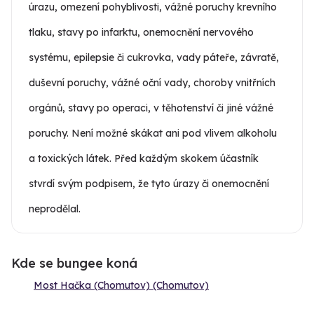
úrazu, omezení pohyblivosti, vážné poruchy krevního
tlaku, stavy po infarktu, onemocnění nervového
systému, epilepsie či cukrovka, vady páteře, závratě,
duševní poruchy, vážné oční vady, choroby vnitřních
orgánů, stavy po operaci, v těhotenství či jiné vážné
poruchy. Není možné skákat ani pod vlivem alkoholu
a toxických látek. Před každým skokem účastník
stvrdí svým podpisem, že tyto úrazy či onemocnění
neprodělal.
Kde se bungee koná
Most Hačka (Chomutov) (Chomutov)