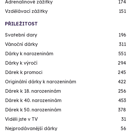
Adrenalinové zážitky
174
Vzdělávací zážitky
151
PŘILEŽITOST
Svatební dary
196
Vánoční dárky
311
Dárky k narozeninám
551
Dárky k výročí
294
Dárek k promoci
245
Originální dárky k narozeninám
422
Dárek k 18. narozeninám
256
Dárek k 40. narozeninám
453
Dárek k 50. narozeninám
378
Viděli jste v TV
31
Nejprodávanější dárky
56