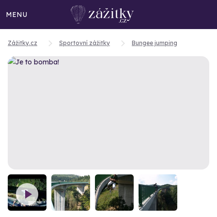
MENU
Zážitky.cz
Sportovní zážitky
Bungee jumping