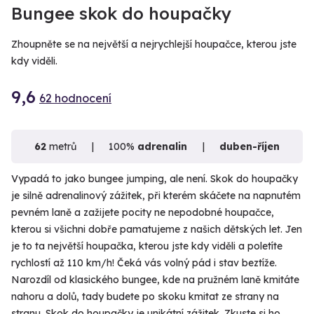
VIDEO
Bungee skok do houpačky
Zhoupněte se na největší a nejrychlejší houpačce, kterou jste
kdy viděli.
9,6
62 hodnocení
62
metrů
100%
adrenalin
duben-říjen
Vypadá to jako bungee jumping, ale není. Skok do houpačky
je silně adrenalinový zážitek, při kterém skáčete na napnutém
pevném laně a zažijete pocity ne nepodobné houpačce,
kterou si všichni dobře pamatujeme z našich dětských let. Jen
je to ta největší houpačka, kterou jste kdy viděli a poletíte
rychlostí až 110 km/h! Čeká vás volný pád i stav beztíže.
Narozdíl od klasického bungee, kde na pružném laně kmitáte
nahoru a dolů, tady budete po skoku kmitat ze strany na
stranu. Skok do houpačky je unikátní zážitek. Zkuste si ho.