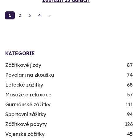
Zobrazit 15 dalších
1
2
3
4
»
KATEGORIE
Zážitkové jízdy
87
Povolání na zkoušku
74
Letecké zážitky
68
Masáže a relaxace
57
Gurmánské zážitky
111
Sportovní zážitky
94
Zážitkové pobyty
126
Vojenské zážitky
45