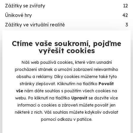
Zážitky se zvířaty
12
Únikové hry
42
Zážitky ve virtuální realitě
3
Zážitky na doma
20
Ctíme vaše soukromí, pojďme
Dárkové balíčky
10
Kalendář volných
vyřešit cookies
Simulátory
16
termínů
Zážitky v akci
93
Náš web používá cookies, které vám usnadní
procházení stránek a umožní zobrazení relevantního
Termíny pro zvolenou variantu:
Novinka
87
obsahu a reklamy. Díky cookies můžeme také tyto
Exkluzivně u Zážitky.cz
24
stránky zlepšovat. Kliknutím na tlačítko
Povolit
vše
nám dáte souhlas s použitím všech cookies na
PRO KOHO
webu. Po kliknutí na tlačítko
Upravit
se dozvíte více
informací o cookies a zároveň můžete povolit jen
Dárky pro muže
492
Chcete rezervovat termín?
některé z nich. Váš souhlas můžete kdykoliv odvolat
Dárky pro ženy
421
Objednat poukaz
pomocí odkazu v patičce.
Dárky pro dva
336
Objednejte poukaz na zážitek a termín si