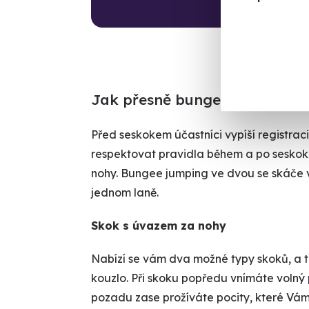
Jak přesně bungee seskok pr
Před seskokem účastníci vypíší registrac
respektovat pravidla během a po seskok
nohy. Bungee jumping ve dvou se skáče 
jednom laně.
Skok s úvazem za nohy
Nabízí se vám dva možné typy skoků, a
kouzlo. Při skoku popředu vnímáte volný 
pozadu zase prožíváte pocity, které Vám 