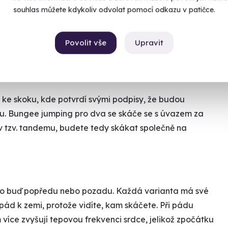
souhlas můžete kdykoliv odvolat pomocí odkazu v patičce.
Chcete rezervovat termín?
Objednat poukaz
Povolit vše
Upravit
Objednejte poukaz na zážitek a termín si
rezervujte vy nebo obdarovaný později.
obíhá
Již mám poukaz
i ke skoku, kde potvrdí svými podpisy, že budou
u. Bungee jumping pro dva se skáče se s úvazem za
v tzv. tandemu, budete tedy skákat společně na
 to buď popředu nebo pozadu. Každá varianta má své
pád k zemi, protože vidíte, kam skáčete. Při pádu
více zvyšují tepovou frekvenci srdce, jelikož zpočátku