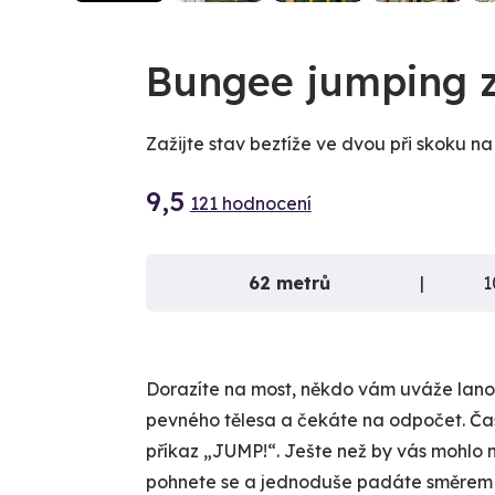
VIDEO
Bungee jumping z
Zažijte stav beztíže ve dvou při skoku n
9,5
121 hodnocení
62 metrů
Dorazíte na most, někdo vám uváže lano 
pevného tělesa a čekáte na odpočet. Čas
příkaz „JUMP!“. Ješte než by vás mohlo 
pohnete se a jednoduše padáte směrem do