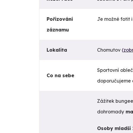
Pořizování
Je možné fotit i
záznamu
Lokalita
Chomutov
(zob
Sportovní obleč
Co na sebe
doporučujeme o
Zážitek bungee
dohromady
max
Osoby mladší 1