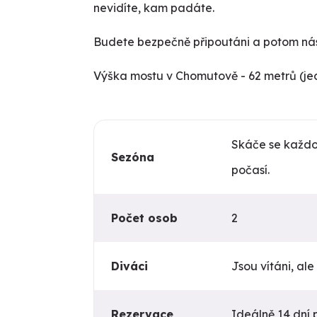
nevidíte, kam padáte.
Budete bezpečně připoutáni a potom násl
Výška mostu v Chomutově - 62 metrů (jed
Skáče se každo
Sezóna
počasí.
Počet osob
2
Diváci
Jsou vítáni, al
Rezervace
Ideálně 14 dní