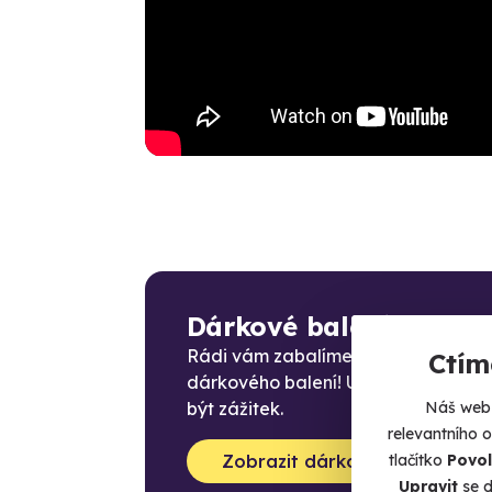
Dárkové balení
Rádi vám zabalíme zážitek do
Ctím
dárkového balení! Už rozbalování 
být zážitek.
Náš web 
relevantního 
Zobrazit dárková balení
tlačítko
Povol
Upravit
se d