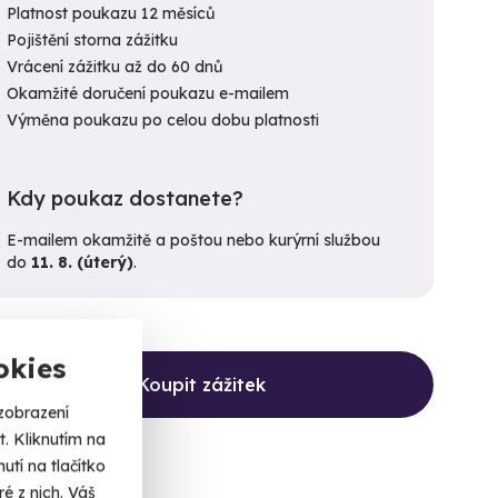
Platnost poukazu 12 měsíců
Pojištění storna zážitku
Vrácení zážitku až do 60 dnů
Okamžité doručení poukazu e-mailem
Výměna poukazu po celou dobu platnosti
Kdy poukaz dostanete?
E-mailem okamžitě a poštou nebo kurýrní službou
do
11. 8. (úterý)
.
okies
Koupit zážitek
zobrazení
. Kliknutím na
tí na tlačítko
é z nich. Váš