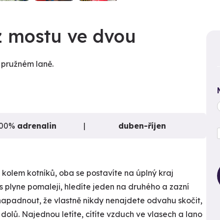
 mostu ve dvou
a pružném laně.
100%
adrenalin
duben-říjen
kolem kotníků, oba se postavíte na úplný kraj
 plyne pomaleji, hledíte jeden na druhého a zazní
napadnout, že vlastně nikdy nenajdete odvahu skočit,
lů. Najednou letíte, cítíte vzduch ve vlasech a lano