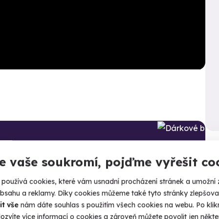
Kalendář volných
termínů
e vaše soukromí, pojďme vyřešit co
může
Termíny pro zvolenou variantu:
používá cookies, které vám usnadní procházení stránek a umožní 
obsahu a reklamy. Díky cookies můžeme také tyto stránky zlepšovat
it vše
nám dáte souhlas s použitím všech cookies na webu. Po kliknu
ozvíte více informací o cookies a zároveň můžete povolit jen někter