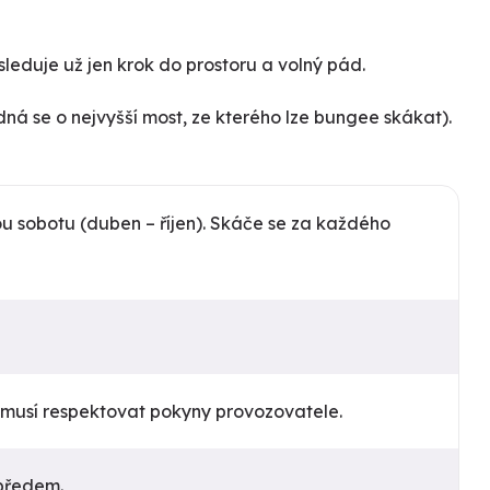
eduje už jen krok do prostoru a volný pád.
ná se o nejvyšší most, ze kterého lze bungee skákat).
u sobotu (duben – říjen). Skáče se za každého
e musí respektovat pokyny provozovatele.
 předem.