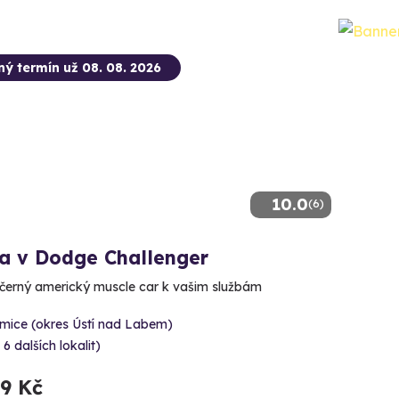
ný termín už 08. 08. 2026
10.0
(6)
da v Dodge Challenger
černý americký muscle car k vašim službám
rmice (okres Ústí nad Labem)
 6 dalších lokalit)
99 Kč