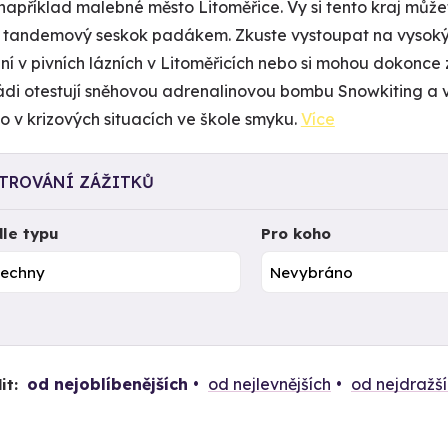
například malebné město Litoměřice. Vy si tento kraj může
t tandemový seskok padákem. Zkuste vystoupat na vysoký 
ní v pivních lázních v Litoměřicích nebo si mohou dokonce z
 rádi otestují sněhovou adrenalinovou bombu Snowkiting a 
lo v krizových situacích ve škole smyku.
Více
LTROVÁNÍ ZÁŽITKŮ
le typu
Pro koho
od nejoblíbenějších
od nejlevnějších
od nejdražš
it: