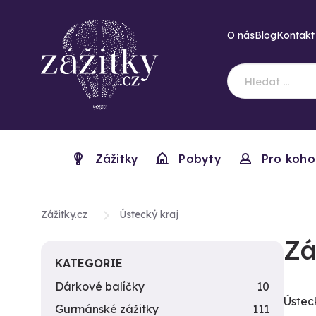
O nás
Blog
Kontakt
Zážitky
Pobyty
Pro koho
Zážitky.cz
Ústecký kraj
Zá
KATEGORIE
Dárkové balíčky
10
Ústec
Gurmánské zážitky
111