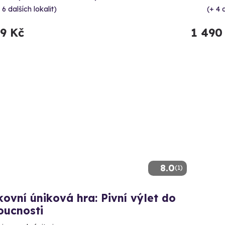
 6 dalších lokalit)
(+ 4 d
99 Kč
1 490
8.0
(1)
ovní úniková hra: Pivní výlet do
oucnosti