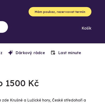
Mám poukaz, rezervovat termín
Košík
z
Dárkový rádce
Last minute
do 1500 Kč
e zde Krušné a Lužické hory, České středohoří a