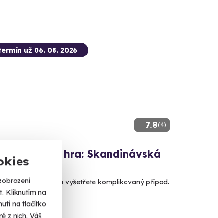
termín už 06. 08. 2026
7.8
(4)
vní úniková hra: Skandinávská
okies
nálka
zobrazení
se úlohy detektiva a vyšetřete komplikovaný případ.
. Kliknutím na
 nad Labem
tí na tlačítko
 dalších lokalit)
é z nich. Váš