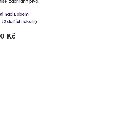
ise: zachránit pivo.
stí nad Labem
 12 dalších lokalit)
90 Kč