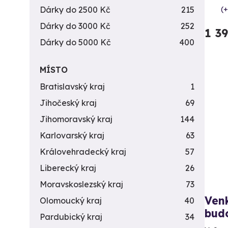
Dárky do 2500 Kč
215
(+
Dárky do 3000 Kč
252
1 3
Dárky do 5000 Kč
400
MÍSTO
Bratislavský kraj
1
Jihočeský kraj
69
Jihomoravský kraj
144
Karlovarský kraj
63
Královehradecký kraj
57
Liberecký kraj
26
Moravskoslezský kraj
73
Venk
Olomoucký kraj
40
bud
Pardubický kraj
34