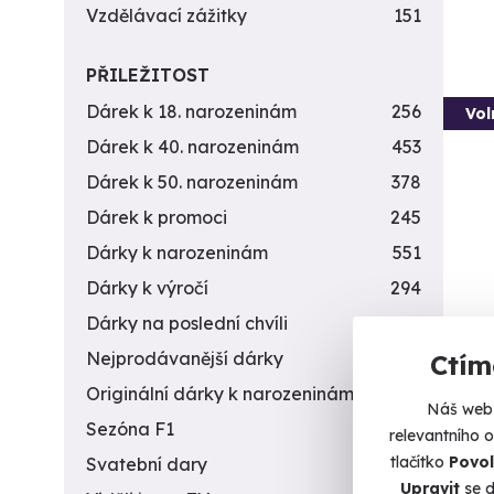
Vzdělávací zážitky
151
PŘILEŽITOST
Dárek k 18. narozeninám
256
Vol
Dárek k 40. narozeninám
453
Dárek k 50. narozeninám
378
Dárek k promoci
245
Dárky k narozeninám
551
Dárky k výročí
294
Dárky na poslední chvíli
450
Jíz
Nejprodávanější dárky
56
Ctím
Žlutá 
Originální dárky k narozeninám
422
Náš web 
Sezóna F1
4
T
relevantního 
(+
tlačítko
Povol
Svatební dary
196
Upravit
se d