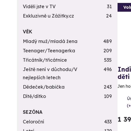
Viděli jste v TV
31
Vol
Exkluzivně u Zážitky.cz
24
VĚK
Mladý muž/mladá žena
489
Teenager/Teenagerka
209
Třicátník/třicátnice
535
Indi
Ještě není v důchodu/V
496
děti
nejlepších letech
Jen ho 
Dědeček/babička
243
Dítě/dítko
109
Ú
(+
SEZÓNA
1 3
Celoroční
433