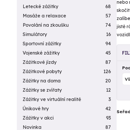
nebo 
Letecké zážitky
68
skoči
Masáže a relaxace
57
zalíbe
Povolání na zkoušku
74
jistě
Simulátory
16
vozid
Sportovní zážitky
94
Vojenské zážitky
45
FI
Zážitkové jízdy
87
Pod
Zážitkové pobyty
126
Zážitky na doma
20
Zážitky se zvířaty
12
Zážitky ve virtuální realitě
3
Únikové hry
42
Seřad
Zážitky v akci
93
Novinka
87