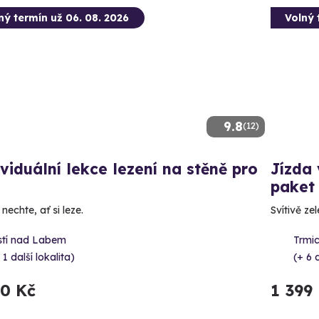
ný termín už 06. 08. 2026
Volný 
9.8
(12)
viduální lekce lezení na stěně pro
Jízda
paket
nechte, ať si leze.
Svítivě ze
stí nad Labem
Trmic
 1 další lokalita)
(+ 6 
90 Kč
1 399