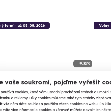
ný termín už 08. 08. 2026
Volný 
9.8
(5)
da v Chevrolet Camaro (Bumblebee)
Venko
e vaše soukromí, pojďme vyřešit co
krimi
amerika jak z filmu Transformers
používá cookies, které vám usnadní procházení stránek a umožní 
Zhostěte 
rmice (okres Ústí nad Labem)
obsahu a reklamy. Díky cookies můžeme také tyto stránky zlepšovat
 6 dalších lokalit)
Ústí
it vše
nám dáte souhlas s použitím všech cookies na webu. Po kliknu
(+ 13
ozvíte více informací o cookies a zároveň můžete povolit jen někter