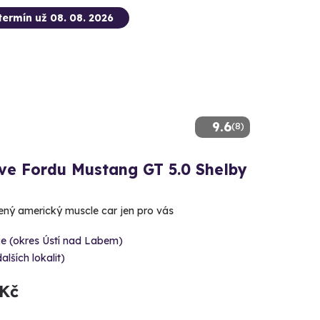
termín už 08. 08. 2026
9.6
(8)
 ve Fordu Mustang GT 5.0 Shelby
lený americký muscle car jen pro vás
e (okres Ústí nad Labem)
dalších lokalit)
 Kč