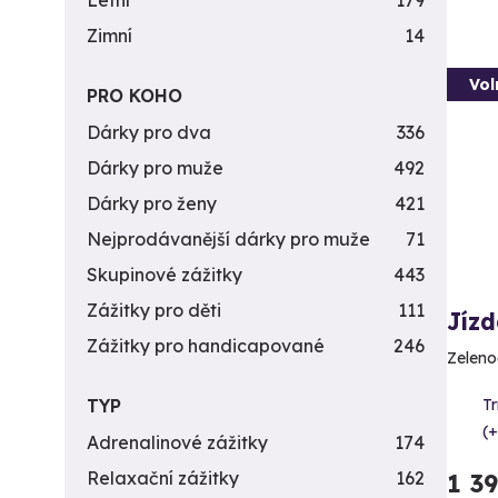
Letní
179
Zimní
14
Vol
PRO KOHO
Dárky pro dva
336
Dárky pro muže
492
Dárky pro ženy
421
Nejprodávanější dárky pro muže
71
Skupinové zážitky
443
Zážitky pro děti
111
Jíz
Zážitky pro handicapované
246
Zeleno
T
TYP
(+
Adrenalinové zážitky
174
Relaxační zážitky
162
1 3