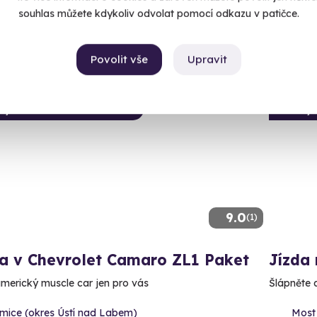
99 Kč
souhlas můžete kdykoliv odvolat pomocí odkazu v patičce.
990 K
Povolit vše
Upravit
ný termín už 08. 08. 2026
Volný 
9.0
(1)
da v Chevrolet Camaro ZL1 Paket
Jízda 
americký muscle car jen pro vás
Šlápněte 
rmice (okres Ústí nad Labem)
Most