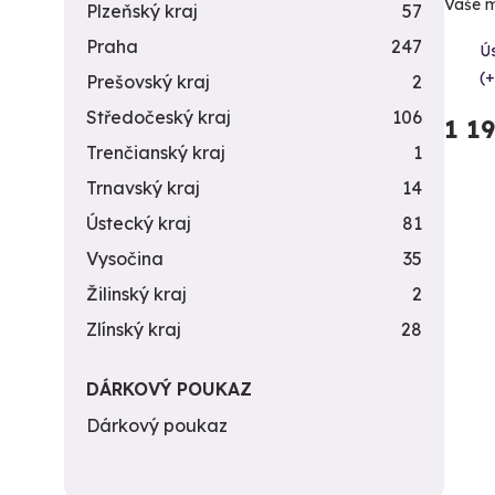
Vaše m
Plzeňský kraj
57
Praha
247
Ú
(+
Prešovský kraj
2
Středočeský kraj
106
1 1
Trenčianský kraj
1
Trnavský kraj
14
Ústecký kraj
81
Vysočina
35
Žilinský kraj
2
Zlínský kraj
28
DÁRKOVÝ POUKAZ
Dárkový poukaz