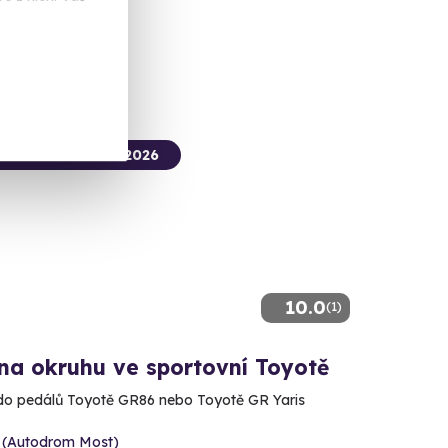
č
termín už 08. 08. 2026
10.0
(1)
na okruhu ve sportovní Toyotě
do pedálů Toyotě GR86 nebo Toyotě GR Yaris
 (Autodrom Most)