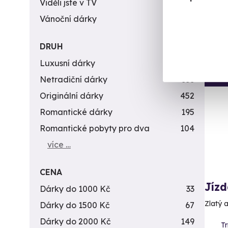
Viděli jste v TV
31
1 1
Vánoční dárky
311
DRUH
Luxusní dárky
142
Vol
Netradiční dárky
353
Originální dárky
452
Romantické dárky
195
Romantické pobyty pro dva
104
více …
CENA
Jíz
Dárky do 1000 Kč
33
Zlatý 
Dárky do 1500 Kč
67
Dárky do 2000 Kč
149
T