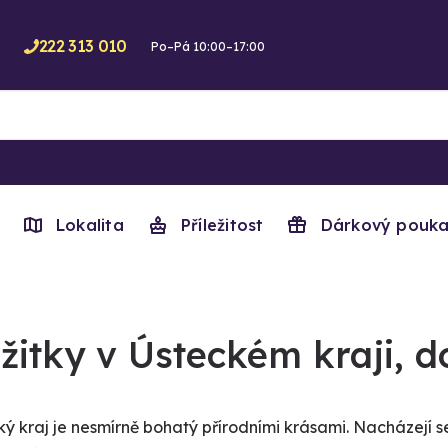
222 313 010
Po–Pá 10:00–17:00
Lokalita
Příležitost
Dárkový pouka
žitky v Ústeckém kraji, 
ký kraj je nesmírně bohatý přírodními krásami. Nacházejí s