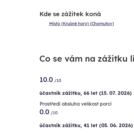
Kde se zážitek koná
Místo (Krušné hory) (Chomutov)
Co se vám na zážitku lí
10.0
/10
účastník zážitku
,
66 let
(15. 07. 2026)
Prostředí obsluha velikost porcí
0.0
/10
účastník zážitku
,
41 let
(05. 06. 2026)