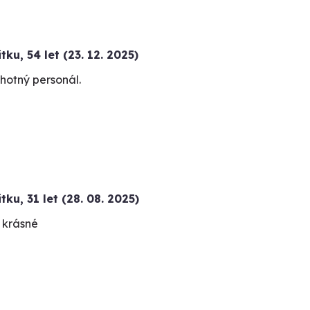
itku
,
54 let
(23. 12. 2025)
chotný personál.
itku
,
31 let
(28. 08. 2025)
o krásné