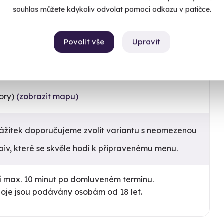
souhlas můžete kdykoliv odvolat pomocí odkazu v patičce.
předem.
Povolit vše
Upravit
hory)
(zobrazit mapu)
 zážitek doporučujeme zvolit variantu s neomezenou
iv, které se skvěle hodí k připravenému menu.
í max. 10 minut po domluveném termínu.
poje jsou podávány osobám od 18 let.