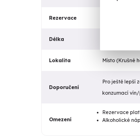
Rezervace
Ideálně 7 dní 
Délka
2 hodiny
Lokalita
Místo (Krušné 
Pro ještě lepší
Doporučení
konzumací vín/p
Rezervace plat
Omezení
Alkoholické ná