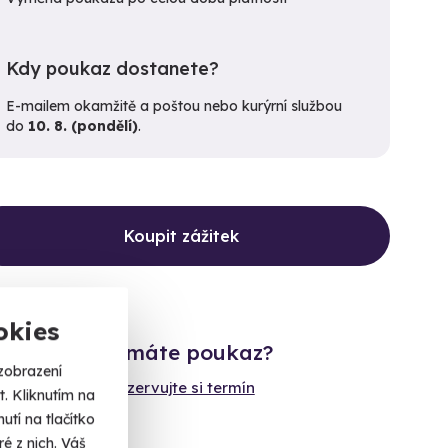
Kdy poukaz dostanete?
E-mailem okamžitě a poštou nebo kurýrní službou
do
10. 8. (pondělí)
.
Koupit zážitek
okies
Již máte poukaz?
zobrazení
Rezervujte si termín
. Kliknutím na
tí na tlačítko
é z nich. Váš