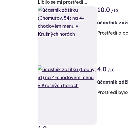
Líbilo se mi prostředí ...
10.0
/10
účastník záž
Prostředí a o
4.0
+3
/10
účastník záž
Prostředí byl