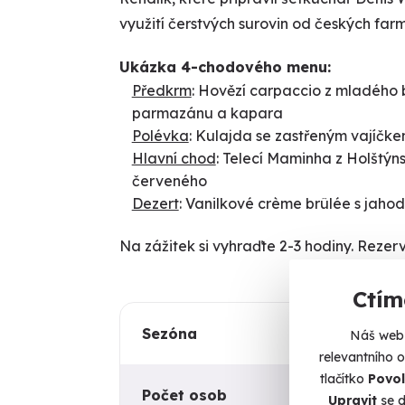
využití čerstvých surovin od českých far
Ukázka 4-chodového menu:
Předkrm
: Hovězí carpaccio z mladého 
parmazánu a kapara
Polévka
: Kulajda se zastřeným vajíčk
Hlavní chod
: Telecí Maminha z Holštý
červeného
Dezert
: Vanilkové crème brûlée s jah
Na zážitek si vyhraďte 2-3 hodiny. Rezer
Ctím
Sezóna
Celoroční
Náš web 
relevantního 
tlačítko
Povol
Počet osob
2
Upravit
se d