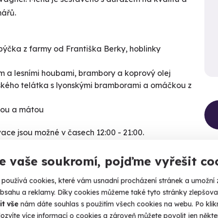
mářů.
býčka z farmy od Františka Berky, hoblinky
em a lesními houbami, brambory a koprový olej
nského telátka s lyonskými bramborami a omáčkou z
odou a mátou
vace jsou možné v časech 12:00 - 21:00.
e vaše soukromí, pojďme vyřešit co
používá cookies, které vám usnadní procházení stránek a umožní 
obsahu a reklamy. Díky cookies můžeme také tyto stránky zlepšovat
it vše
nám dáte souhlas s použitím všech cookies na webu. Po kliknu
ozvíte více informací o cookies a zároveň můžete povolit jen někter