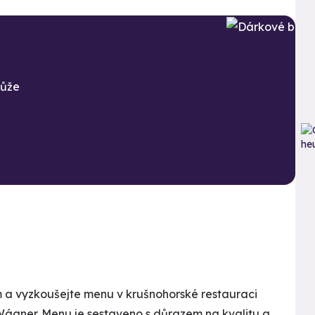
může
a vyzkoušejte menu v krušnohorské restauraci
 Wágner. Menu je sestaveno s důrazem na kvalitu a