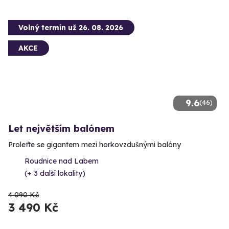
Volný termín už 26. 08. 2026
AKCE
9.6
(46)
Let největším balónem
Proleťte se gigantem mezi horkovzdušnými balóny
Roudnice nad Labem
(+ 3 další lokality)
4 090 Kč
3 490 Kč