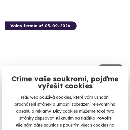
Volný termín už 05. 09. 2026
9.6
(62)
Ctíme vaše soukromí, pojďme
Bungee skok do houpačky
vyřešit cookies
Zhoupněte se na největší a nejrychlejší houpačce, kterou jste
kdy viděli.
Náš web používá cookies, které vám usnadní
procházení stránek a umožní zobrazení relevantního
Most Hačka (Chomutov) (Chomutov)
obsahu a reklamy. Díky cookies můžeme také tyto
stránky zlepšovat. Kliknutím na tlačítko
Povolit
4 790 Kč
vše
nám dáte souhlas s použitím všech cookies na