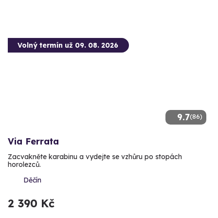
Volný termín už 09. 08. 2026
9.7
(86)
Via Ferrata
Zacvakněte karabinu a vydejte se vzhůru po stopách
horolezců.
Děčín
2 390 Kč