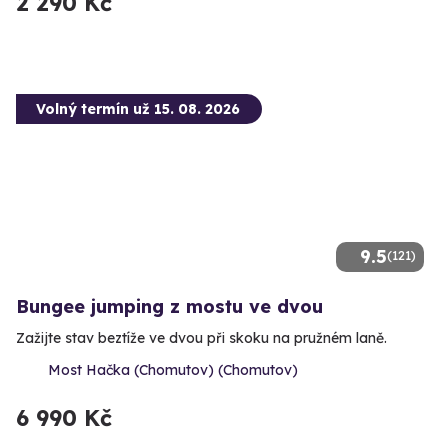
2 290 Kč
Volný termín už 15. 08. 2026
9.5
(121)
Bungee jumping z mostu ve dvou
Zažijte stav beztíže ve dvou při skoku na pružném laně.
Most Hačka (Chomutov) (Chomutov)
6 990 Kč