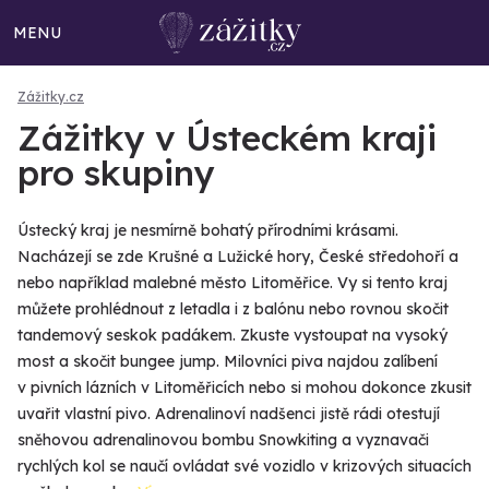
MENU
Zážitky.cz
Zážitky v Ústeckém kraji
pro skupiny
Ústecký kraj je nesmírně bohatý přírodními krásami.
Nacházejí se zde Krušné a Lužické hory, České středohoří a
nebo například malebné město Litoměřice. Vy si tento kraj
můžete prohlédnout z letadla i z balónu nebo rovnou skočit
tandemový seskok padákem. Zkuste vystoupat na vysoký
most a skočit bungee jump. Milovníci piva najdou zalíbení
v pivních lázních v Litoměřicích nebo si mohou dokonce zkusit
uvařit vlastní pivo. Adrenalinoví nadšenci jistě rádi otestují
sněhovou adrenalinovou bombu Snowkiting a vyznavači
rychlých kol se naučí ovládat své vozidlo v krizových situacích