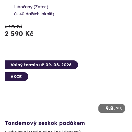
Libočany (Žatec)
(+ 40 dalších lokalit)
3 490 Kč
2 590 Kč
Volný termín už 09. 08. 2026
AKCE
9.8
(761)
Tandemový seskok padákem