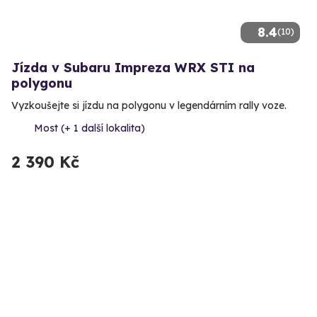
8.4
(10)
Jízda v Subaru Impreza WRX STI na
polygonu
Vyzkoušejte si jízdu na polygonu v legendárním rally voze.
Most (+ 1 další lokalita)
2 390 Kč