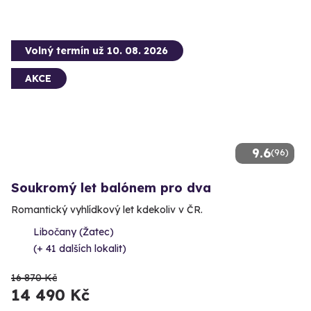
Volný termín už 10. 08. 2026
AKCE
9.6
(96)
Soukromý let balónem pro dva
Romantický vyhlídkový let kdekoliv v ČR.
Libočany (Žatec)
(+ 41 dalších lokalit)
16 870 Kč
14 490 Kč