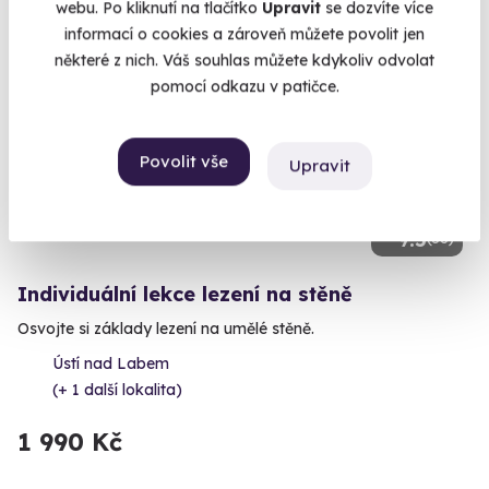
webu. Po kliknutí na tlačítko
Upravit
se dozvíte více
informací o cookies a zároveň můžete povolit jen
některé z nich. Váš souhlas můžete kdykoliv odvolat
Volný termín už 10. 08. 2026
pomocí odkazu v patičce.
Povolit vše
Upravit
9.5
(56)
Individuální lekce lezení na stěně
Osvojte si základy lezení na umělé stěně.
Ústí nad Labem
(+ 1 další lokalita)
1 990 Kč