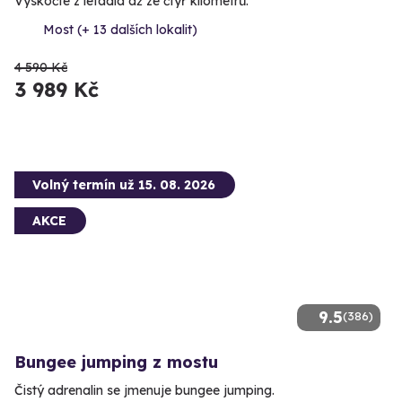
Vyskočte z letadla až ze čtyř kilometrů.
Most (+ 13 dalších lokalit)
4 590 Kč
3 989 Kč
Volný termín už 15. 08. 2026
AKCE
9.5
(386)
Bungee jumping z mostu
Čistý adrenalin se jmenuje bungee jumping.