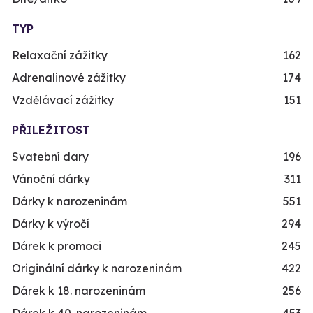
TYP
Relaxační zážitky
162
Adrenalinové zážitky
174
Vzdělávací zážitky
151
PŘILEŽITOST
Svatební dary
196
Vánoční dárky
311
Dárky k narozeninám
551
Dárky k výročí
294
Dárek k promoci
245
Originální dárky k narozeninám
422
Dárek k 18. narozeninám
256
Dárek k 40. narozeninám
453