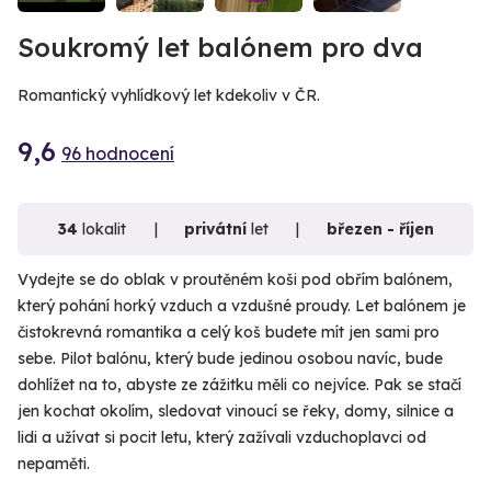
VIDEO
Soukromý let balónem pro dva
Romantický vyhlídkový let kdekoliv v ČR.
9,6
96 hodnocení
34
lokalit
privátní
let
březen - říjen
Vydejte se do oblak v proutěném koši pod obřím balónem,
který pohání horký vzduch a vzdušné proudy. Let balónem je
čistokrevná romantika a celý koš budete mít jen sami pro
sebe. Pilot balónu, který bude jedinou osobou navíc, bude
dohlížet na to, abyste ze zážitku měli co nejvíce. Pak se stačí
jen kochat okolím, sledovat vinoucí se řeky, domy, silnice a
lidi a užívat si pocit letu, který zažívali vzduchoplavci od
nepaměti.