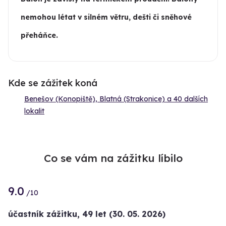
nemohou létat v silném větru, dešti či sněhové
přeháňce.
Kde se zážitek koná
Benešov (Konopiště), Blatná (Strakonice) a 40 dalších
lokalit
Co se vám na zážitku líbilo
9.0
/10
účastník zážitku
,
49 let
(30. 05. 2026)