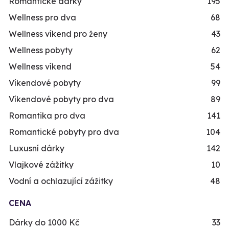
Romantické dárky
195
Wellness pro dva
68
Wellness víkend pro ženy
43
Wellness pobyty
62
Wellness víkend
54
Víkendové pobyty
99
Víkendové pobyty pro dva
89
Romantika pro dva
141
Romantické pobyty pro dva
104
Luxusní dárky
142
Vlajkové zážitky
10
Vodní a ochlazující zážitky
48
CENA
Dárky do 1000 Kč
33