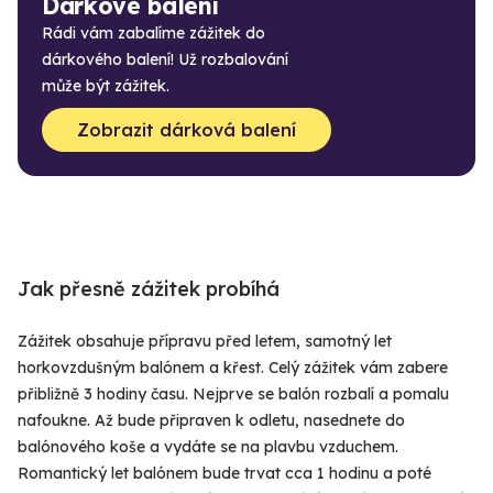
Dárkové balení
Rádi vám zabalíme zážitek do
dárkového balení! Už rozbalování
může být zážitek.
Zobrazit dárková balení
Jak přesně zážitek probíhá
Zážitek obsahuje přípravu před letem, samotný let
horkovzdušným balónem a křest. Celý zážitek vám zabere
přibližně 3 hodiny času. Nejprve se balón rozbalí a pomalu
nafoukne. Až bude připraven k odletu, nasednete do
balónového koše a vydáte se na plavbu vzduchem.
Romantický let balónem bude trvat cca 1 hodinu a poté