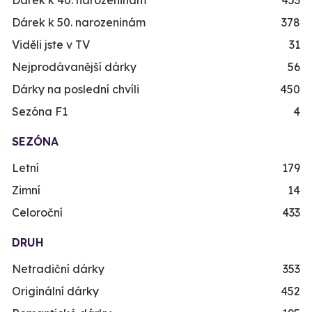
Dárek k 50. narozeninám
378
Viděli jste v TV
31
Nejprodávanější dárky
56
Dárky na poslední chvíli
450
Sezóna F1
4
SEZÓNA
Letní
179
Zimní
14
Celoroční
433
DRUH
Netradiční dárky
353
Originální dárky
452