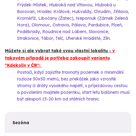
Frýdek-Místek, Hluboká nad Vltavou, Hluboká u
Borovan, Hradec Králové, Hukvaldy, Chrudim, Jihlava,
Kroměříž, Libočany (Žatec), Nepomuk (Zámek Zelená
Hora), Olomouc, Ostrava, Pálava, Pardubice, Plzeň,
Poděbrady, Roudnice nad Labem, Slavonice,
Strakonice, Tábor, Telč, Uherské Hradiště, Zlín.
Můžete si ale vybrat také svou vlastní lokalitu -
v
takovém případě je potřeba zakoupit variantu
"Kdekoliv v ČR":
Postačí, když zajistíte travnatý pozemek o minimální
rozloze 50x50 metrů, bez překážek jako vzrostlé
stromy či dráty vysokého napětí, s příjezdovou cestou
a povolením majitele pozemku, start letu balónem musí
být alespoň 15-20 km od státních hranic.
Sezóna