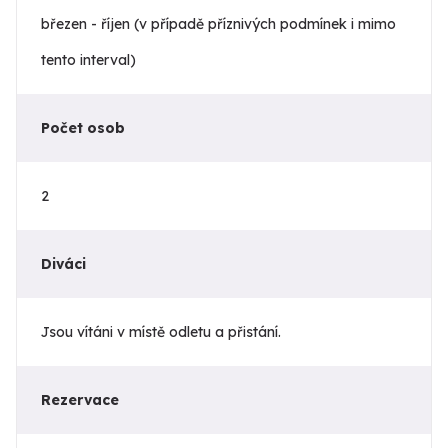
březen - říjen (v případě příznivých podmínek i mimo
tento interval)
Počet osob
2
Diváci
Jsou vítáni v místě odletu a přistání.
Rezervace