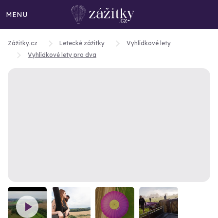
MENU
Zážitky.cz
Letecké zážitky
Vyhlídkové lety
Vyhlídkové lety pro dva