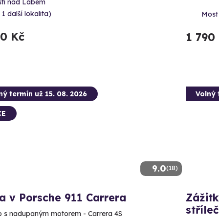
stí nad Labem
 1 další lokalita)
Most 
90 Kč
1 790
ný termín už 15. 08. 2026
Volný 
CE
9.0
(18)
a v Porsche 911 Carrera
Zážitk
stříle
o s nadupaným motorem - Carrera 4S