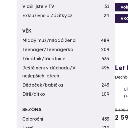
Viděli jste v TV
31
Vol
Exkluzivně u Zážitky.cz
24
AK
VĚK
Mladý muž/mladá žena
489
Teenager/Teenagerka
209
Třicátník/třicátnice
535
Let
Ještě není v důchodu/V
496
nejlepších letech
Dechbe
Dědeček/babička
243
L
Dítě/dítko
109
(+
SEZÓNA
3 490 
2 5
Celoroční
433