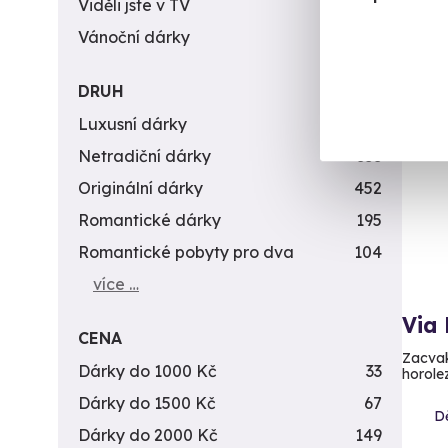
Viděli jste v TV
31
Vánoční dárky
311
DRUH
Vol
Luxusní dárky
142
Netradiční dárky
353
Originální dárky
452
Romantické dárky
195
Romantické pobyty pro dva
104
více …
Via 
CENA
Zacvak
Dárky do 1000 Kč
33
horole
Dárky do 1500 Kč
67
D
Dárky do 2000 Kč
149