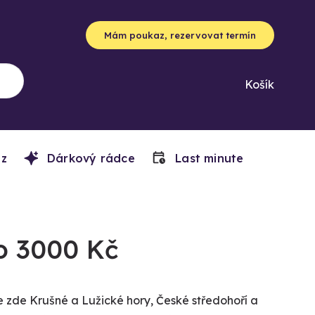
Mám poukaz, rezervovat termín
Košík
z
Dárkový rádce
Last minute
do 3000 Kč
e zde Krušné a Lužické hory, České středohoří a