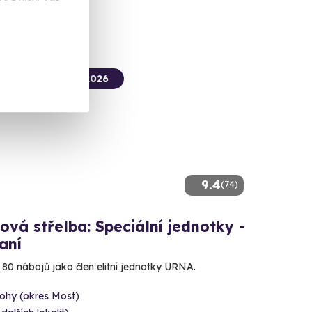
termín už 12. 08. 2026
9.4
(74)
ová střelba: Speciální jednotky -
aní
e 80 nábojů jako člen elitní jednotky URNA.
ohy (okres Most)