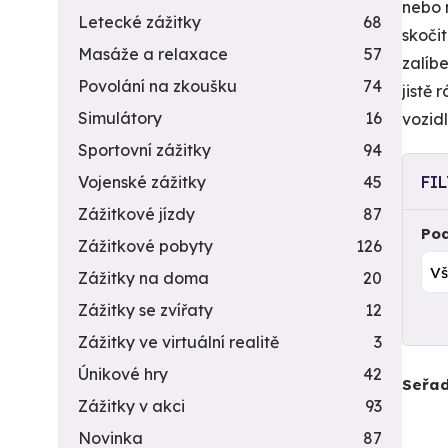
nebo 
Letecké zážitky
68
skoči
Masáže a relaxace
57
zalíbe
Povolání na zkoušku
74
jistě
Simulátory
16
vozid
Sportovní zážitky
94
Vojenské zážitky
45
FI
Zážitkové jízdy
87
Pod
Zážitkové pobyty
126
Zážitky na doma
20
Zážitky se zvířaty
12
Zážitky ve virtuální realitě
3
Únikové hry
42
Seřad
Zážitky v akci
93
Novinka
87