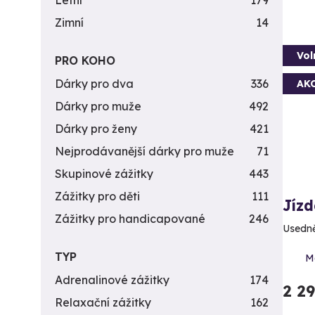
Letní
179
Zimní
14
Vol
PRO KOHO
Dárky pro dva
336
AK
Dárky pro muže
492
Dárky pro ženy
421
Nejprodávanější dárky pro muže
71
Skupinové zážitky
443
Zážitky pro děti
111
Jízd
Zážitky pro handicapované
246
Usedně
TYP
Mo
Adrenalinové zážitky
174
2 2
Relaxační zážitky
162