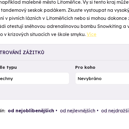
například malebné město Litoměřice. Vy si tento kraj může
t tandemový seskok padákem. Zkuste vystoupat na vysoký 
ní v pivních lázních v Litoměřicích nebo si mohou dokonce z
 rádi otestují sněhovou adrenalinovou bombu Snowkiting a 
lo v krizových situacích ve škole smyku.
Více
LTROVÁNÍ ZÁŽITKŮ
le typu
Pro koho
od nejoblíbenějších
od nejlevnějších
od nejdražš
it: