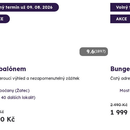
ný termín už 09. 08. 2026
Volný 
CE
AKCE
9.6
(1897)
 balónem
Bunge
roucí výhled a nezapomenutelný zážitek
Čistý adr
ibočany (Žatec)
Most
 40 dalších lokalit)
2 490 Kč
1 999
Kč
90 Kč