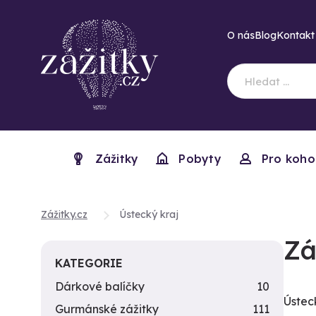
O nás
Blog
Kontakt
Zážitky
Pobyty
Pro koho
Zážitky.cz
Ústecký kraj
Zá
KATEGORIE
Dárkové balíčky
10
Ústec
Gurmánské zážitky
111