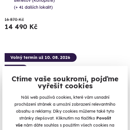
Benešov (Konopiště)
(+ 41 dalších lokalit)
16 870 Kč
14 490 Kč
Volný termín už 10. 08. 2026
AKCE
Ctíme vaše soukromí, pojďme
vyřešit cookies
Náš web používá cookies, které vám usnadní
9.8
(92)
procházení stránek a umožní zobrazení relevantního
obsahu a reklamy. Díky cookies můžeme také tyto
Privátní let balónem
stránky zlepšovat. Kliknutím na tlačítko
Povolit
Let balónem jen pro vás a vaše blízké.
vše
nám dáte souhlas s použitím všech cookies na