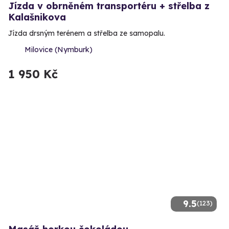
Jízda v obrněném transportéru + střelba z
Kalašnikova
Jízda drsným terénem a střelba ze samopalu.
Milovice (Nymburk)
1 950 Kč
9.5
(123)