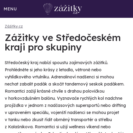
MENU
Zážitky.cz
Zážitky ve Středočeském
kraji pro skupiny
Středočeský kraj nabízí spoustu zajímavých zážitků.
Prohlédněte si jeho krásy z letadla, větroně nebo
vyhlídkového vrtulníku. Adrenalinoví nadšenci si mohou
nechat zabalit padák a skočit tandemový seskok padákem.
Romantici zažijí krásné chvíle s drahou polovičkou
v horkovzdušném balónu. Vyznavače rychlých kol nadchne
projížďka v jednom z nadčasových supersportů nebo drifting
v upraveném speciálu, vojenští nadšenci se mohou projet
v tanku nebo zkusit řídit obrněný transportér a střelbu
z Kalašnikova. Romantici si užijí wellness víkend nebo