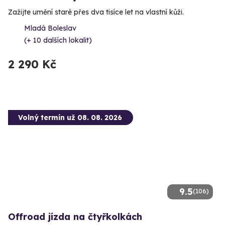
Zažijte umění staré přes dva tisíce let na vlastní kůži.
Mladá Boleslav
(+ 10 dalších lokalit)
2 290 Kč
Volný termín už 08. 08. 2026
9.5
(106)
Offroad jízda na čtyřkolkách