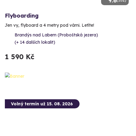
9.6
Flyboarding
Jen vy, flyboard a 4 metry pod vámi. Letíte!
Brandýs nad Labem (Proboštská jezera)
(+ 14 dalších lokalit)
1 590 Kč
Volný termín už 15. 08. 2026