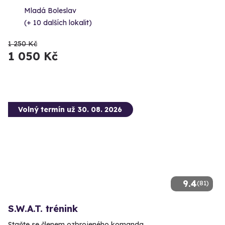
Mladá Boleslav
(+ 10 dalších lokalit)
1 250 Kč
1 050 Kč
Volný termín už 30. 08. 2026
9.4
(81)
S.W.A.T. trénink
Staňte se členem ozbrojeného komanda.