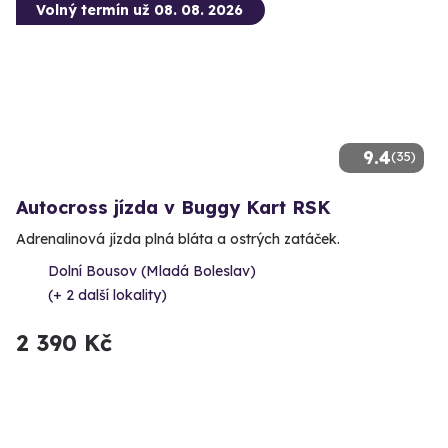
Volný termín už 08. 08. 2026
9.4
(35)
Autocross jízda v Buggy Kart RSK
Adrenalinová jízda plná bláta a ostrých zatáček.
Dolní Bousov (Mladá Boleslav)
(+ 2 další lokality)
2 390 Kč