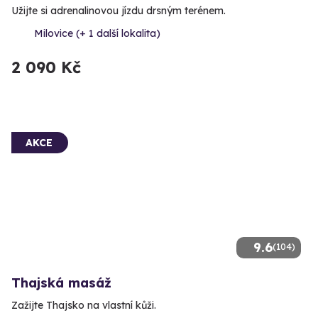
Užijte si adrenalinovou jízdu drsným terénem.
Milovice (+ 1 další lokalita)
2 090 Kč
AKCE
9.6
(104)
Thajská masáž
Zažijte Thajsko na vlastní kůži.