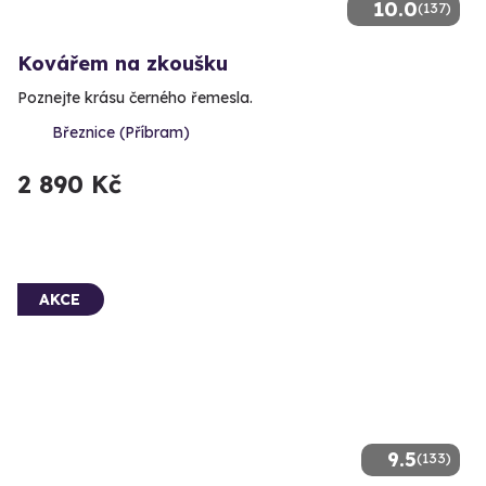
10.0
(137)
Kovářem na zkoušku
Poznejte krásu černého řemesla.
Březnice (Příbram)
2 890 Kč
AKCE
9.5
(133)