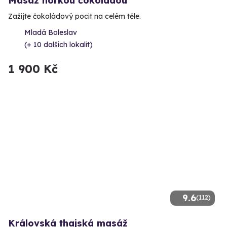
Masáž horkou čokoládou
Zažijte čokoládový pocit na celém těle.
Mladá Boleslav
(+ 10 dalších lokalit)
1 900 Kč
9.6
(112)
Královská thajská masáž