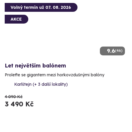
Volný termín už 07. 08. 2026
AKCE
9.6
(46)
Let největším balónem
Proleťte se gigantem mezi horkovzdušnými balóny
Karlštejn (+ 3 další lokality)
4 090 Kč
3 490 Kč