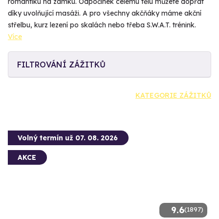
romantiku na zámku. Odpočinek celému tělu můžete dopřát
díky uvolňující masáži. A pro všechny akčňáky máme akční
střelbu, kurz lezení po skalách nebo třeba S.W.A.T. trénink.
Více
FILTROVÁNÍ ZÁŽITKŮ
KATEGORIE ZÁŽITKŮ
Volný termín už 07. 08. 2026
AKCE
9.6
(1897)