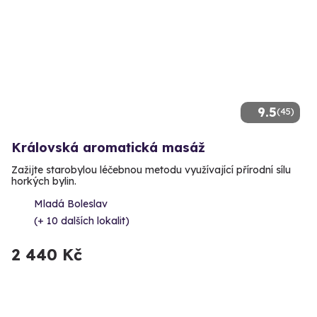
9.5
(45)
Královská aromatická masáž
Zažijte starobylou léčebnou metodu využívající přírodní sílu
horkých bylin.
Mladá Boleslav
(+ 10 dalších lokalit)
2 440 Kč