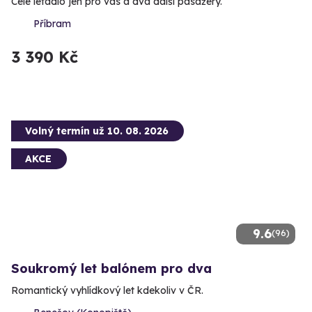
Celé letadlo jen pro vás a dva další pasažéry.
Příbram
3 390 Kč
Volný termín už 10. 08. 2026
AKCE
9.6
(96)
Soukromý let balónem pro dva
Romantický vyhlídkový let kdekoliv v ČR.