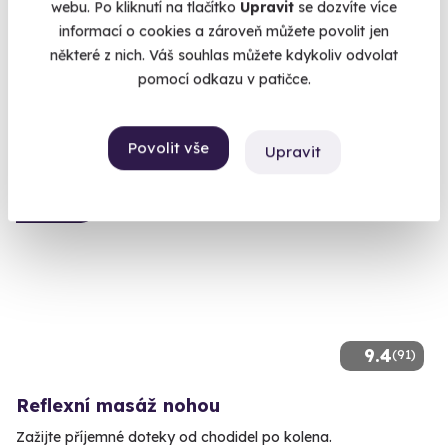
webu. Po kliknutí na tlačítko
Upravit
se dozvíte více
Benešov (Konopiště)
informací o cookies a zároveň můžete povolit jen
(+ 41 dalších lokalit)
některé z nich. Váš souhlas můžete kdykoliv odvolat
16 870 Kč
pomocí odkazu v patičce.
14 490 Kč
Povolit vše
Upravit
AKCE
9.4
(91)
Reflexní masáž nohou
Zažijte příjemné doteky od chodidel po kolena.