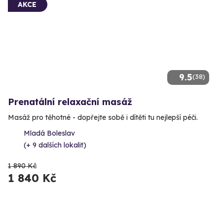
AKCE
9.5
(38)
Prenatální relaxační masáž
Masáž pro těhotné - dopřejte sobě i dítěti tu nejlepší péči.
Mladá Boleslav
(+ 9 dalších lokalit)
1 890 Kč
1 840 Kč