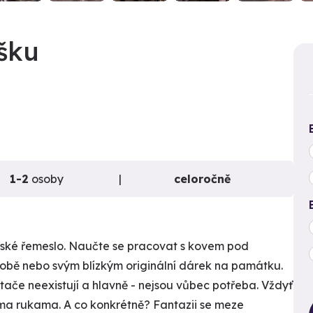
šku
1-2
osoby
celoročně
ářské řemeslo. Naučte se pracovat s kovem pod
bě nebo svým blízkým originální dárek na památku.
ítače neexistují a hlavně - nejsou vůbec potřeba. Vždyť
tníma rukama. A co konkrétně? Fantazii se meze