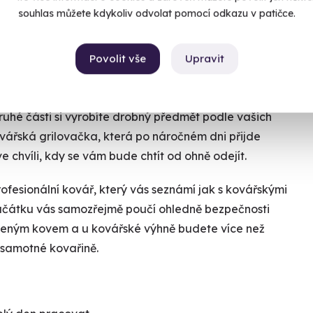
souhlas můžete kdykoliv odvolat pomocí odkazu v patičce.
Chcete rezervovat termín?
Objednat poukaz
Povolit vše
Upravit
 do 18:00 a je rozdělen na dvě části. V první části se
Objednejte poukaz na zážitek a termín si
žijete k výrobě drobného předmětu (podkovička a
rezervujte vy nebo obdarovaný později.
druhé části si vyrobíte drobný předmět podle vašich
Již mám poukaz
vářská grilovačka, která po náročném dni přijde
e chvíli, kdy se vám bude chtít od ohně odejít.
fesionální kovář, který vás seznámí jak s kovářskými
 Na začátku vás samozřejmě poučí ohledně bezpečnosti
aveným kovem a u kovářské výhně budete více než
o samotné kovařině.