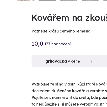
VIDEO
VIDEO
Kovářem na zkou
Poznejte krásu černého řemesla.
10,0
137 hodnocení
grilovačka
v ceně
Vyzkoušejte si na vlastní kůži staré kov
dohledem zkušeného kováře a vyrobte so
Pojďte se s námi vrátit do světa, kde poč
to nejdůležitější si můžete vyrobit vlas