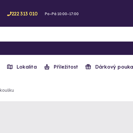
222 313 010
Po–Pá 10:00–17:00
Lokalita
Příležitost
Dárkový pouka
koušku