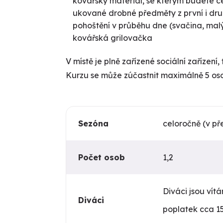
kovářský materiál, se kterým budete c
ukované drobné předměty z první i dru
pohoštění v průběhu dne (svačina, mal
kovářská grilovačka
V místě je plně zařízené sociální zařízení
Kurzu se může zúčastnit maximálně 5 os
Sezóna
celoročně (v p
Počet osob
1,2
Diváci jsou vítá
Diváci
poplatek cca 15