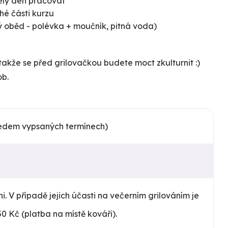
elý den pracovat
hé části kurzu
ý oběd - polévka + moučník, pitná voda)
, takže se před grilovačkou budete moct zkulturnit :)
ob.
ředem vypsaných termínech)
ni. V případě jejich účasti na večerním grilováním je
0 Kč (platba na místě kováři).