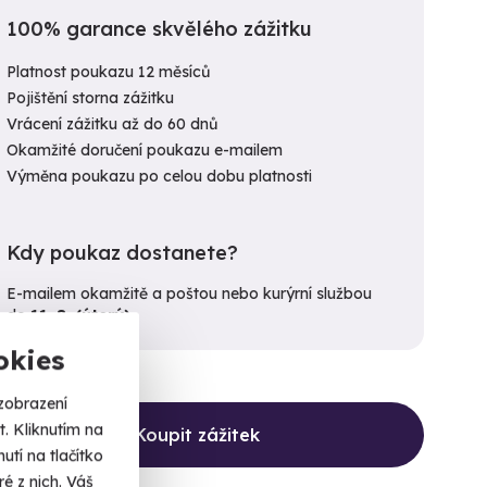
100% garance skvělého zážitku
Platnost poukazu 12 měsíců
Pojištění storna zážitku
Vrácení zážitku až do 60 dnů
Okamžité doručení poukazu e-mailem
Výměna poukazu po celou dobu platnosti
Kdy poukaz dostanete?
E-mailem okamžitě a poštou nebo kurýrní službou
do
11. 8. (úterý)
.
okies
zobrazení
. Kliknutím na
Koupit zážitek
tí na tlačítko
é z nich. Váš