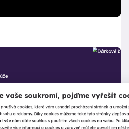
může
Kalendář volných
termínů
e vaše soukromí, pojďme vyřešit co
Termíny pro zvolenou variantu:
používá cookies, které vám usnadní procházení stránek a umožní 
obsahu a reklamy. Díky cookies můžeme také tyto stránky zlepšovat
it vše
nám dáte souhlas s použitím všech cookies na webu. Po kliknu
ozvíte více informací o cookies a zároveň můžete povolit jen někter