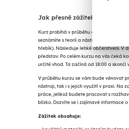
Jak přesně zážitek probíhá
Kurz probíhá v průběhu celého dne od 9:00
seznámíte s teorií a nástroji, které vyu
hřebík). Následuje lehké občerstvení. V 
představ. Po celém kurzu na vás čeká ko
určitě vhod. Ta začíná od 18:00 a skončí v
V průběhu kurzu se vám bude věnovat pro
nástroji, tak i s jejich využití v praxi.
práce, jelikož budete pracovat s rozžh
blízko. Dozvíte se i zajímavé informace 
Zážitek obsahuje: