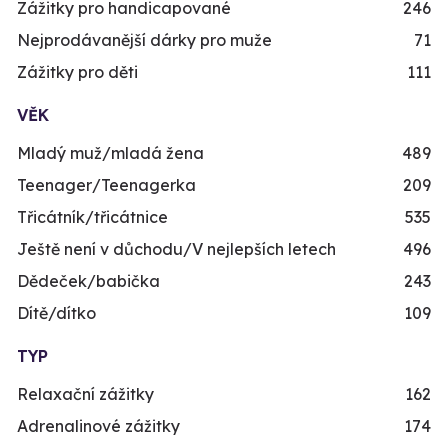
Zážitky pro handicapované
246
Nejprodávanější dárky pro muže
71
Zážitky pro děti
111
VĚK
Mladý muž/mladá žena
489
Teenager/Teenagerka
209
Třicátník/třicátnice
535
Ještě není v důchodu/V nejlepších letech
496
Dědeček/babička
243
Dítě/dítko
109
TYP
Relaxační zážitky
162
Adrenalinové zážitky
174