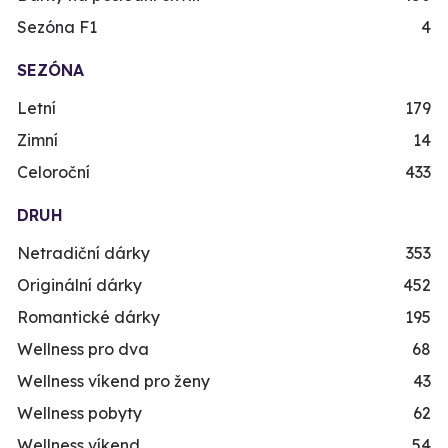
Sezóna F1
4
SEZÓNA
Letní
179
Zimní
14
Celoroční
433
DRUH
Netradiční dárky
353
Originální dárky
452
Romantické dárky
195
Wellness pro dva
68
Wellness víkend pro ženy
43
Wellness pobyty
62
Wellness víkend
54