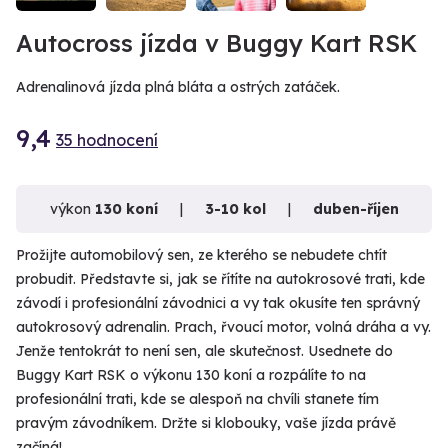
VIDEO
Autocross jízda v Buggy Kart RSK
Adrenalinová jízda plná bláta a ostrých zatáček.
9,4
35 hodnocení
výkon
130 koní
3-10 kol
duben-říjen
Prožijte automobilový sen, ze kterého se nebudete chtít
probudit. Představte si, jak se řítíte na autokrosové trati, kde
závodí i profesionální závodnici a vy tak okusíte ten správný
autokrosový adrenalin. Prach, řvoucí motor, volná dráha a vy.
Jenže tentokrát to není sen, ale skutečnost. Usednete do
Buggy Kart RSK o výkonu 130 koní a rozpálíte to na
profesionální trati, kde se alespoň na chvíli stanete tím
pravým závodníkem. Držte si klobouky, vaše jízda právě
začíná!