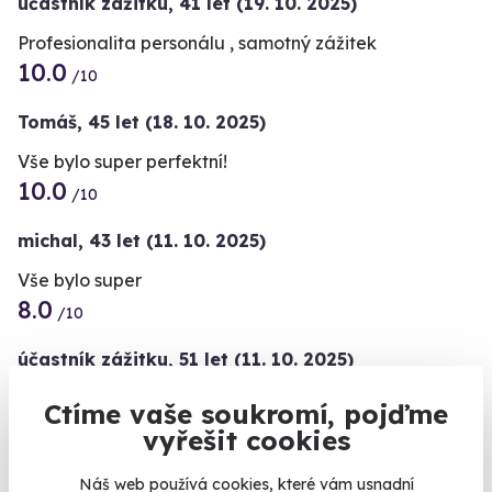
účastník zážitku
,
41 let
(19. 10. 2025)
Profesionalita personálu , samotný zážitek
10.0
/10
Tomáš,
45 let
(18. 10. 2025)
Vše bylo super perfektní!
10.0
/10
michal,
43 let
(11. 10. 2025)
Vše bylo super
8.0
/10
účastník zážitku
,
51 let
(11. 10. 2025)
Vše vyšlo jak mělo. Maximální spokojenost.
Ctíme vaše soukromí, pojďme
Kalendář volných
vyřešit cookies
termínů
Zobrazit 15 dalších
Náš web používá cookies, které vám usnadní