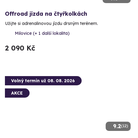
Offroad jízda na čtyřkolkách
Užijte si adrenalinovou jízdu drsným terénem.
Milovice (+ 1 další lokalita)
2 090 Kč
Volný termín už 08. 08. 2026
AKCE
9.2
(12)