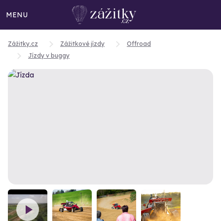
MENU
Zážitky.cz
Zážitkové jízdy
Offroad
Jízdy v buggy