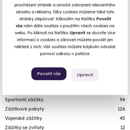
Termíny pro zvolenou variantu:
procházení stránek a umožní zobrazení relevantního
1
2
»
obsahu a reklamy. Díky cookies můžeme také tyto
stránky zlepšovat. Kliknutím na tlačítko
Povolit
vše
nám dáte souhlas s použitím všech cookies na
webu. Po kliknutí na tlačítko
Upravit
se dozvíte více
Chcete rezervovat termín?
informací o cookies a zároveň můžete povolit jen
KATEGORIE
některé z nich. Váš souhlas můžete kdykoliv odvolat
Koupit a rezervovat nyní
Zážitkové jízdy
87
pomocí odkazu v patičce.
Povolání na zkoušku
74
Objednejte si rovnou konkrétní termín. Po úhradě
Letecké zážitky
68
Povolit vše
Upravit
máte rezervaci hned v e-mailu.
Masáže a relaxace
57
Již mám poukaz
Gurmánské zážitky
111
Sportovní zážitky
94
Zážitkové pobyty
126
Vojenské zážitky
45
Zážitky se zvířaty
12