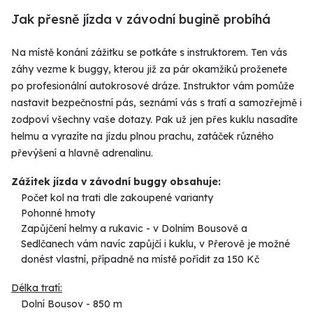
Jak přesně jízda v závodní bugině probíhá
Na místě konání zážitku se potkáte s instruktorem. Ten vás
záhy vezme k buggy, kterou již za pár okamžiků proženete
po profesionální autokrosové dráze. Instruktor vám pomůže
nastavit bezpečnostní pás, seznámí vás s tratí a samozřejmě i
zodpoví všechny vaše dotazy. Pak už jen přes kuklu nasadíte
helmu a vyrazíte na jízdu plnou prachu, zatáček různého
převýšení a hlavně adrenalinu.
Zážitek jízda v závodní buggy obsahuje:
Počet kol na trati dle zakoupené varianty
Pohonné hmoty
Zapůjčení helmy a rukavic - v Dolním Bousově a
Sedlčanech vám navíc zapůjčí i kuklu, v Přerově je možné
donést vlastní, případně na místě pořídit za 150 Kč
Délka tratí:
Dolní Bousov - 850 m