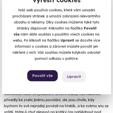
Náš web používá cookies, které vám usnadní
9.8
(17)
procházení stránek a umožní zobrazení relevantního
obsahu a reklamy. Díky cookies můžeme také tyto
Pilotem na zkoušku - privátní let
stránky zlepšovat. Kliknutím na tlačítko
Povolit
vše
nám dáte souhlas s použitím všech cookies na
Dopřejte si privátní lekci létání v oblacích.
webu. Po kliknutí na tlačítko
Upravit
se dozvíte více
Plzeň (+ 7 dalších lokalit)
informací o cookies a zároveň můžete povolit jen
některé z nich. Váš souhlas můžete kdykoliv odvolat
6 900 Kč
pomocí odkazu v patičce.
Povolit vše
Upravit
Zobrazit zážitky na mapě
V dětství chtěla většina z nás být kosmonautem, herečkou,
doktorkou nebo strojvůdcem. Životní osudy nás nakonec
přivedly ke zcela jinému povolání, ale jsou chvíle, kdy
bychom to své nejraději pověsili na hřebík, a ke svému snu se
vrátili. Máte-li chuť alespoň na krátký čas nahlédnout pod