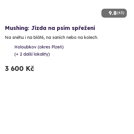
9.8
(43)
Mushing: Jízda na psím spřežení
Na sněhu i na blátě, na saních nebo na kolech.
Holoubkov (okres Plzeň)
(+ 2 další lokality)
3 600 Kč