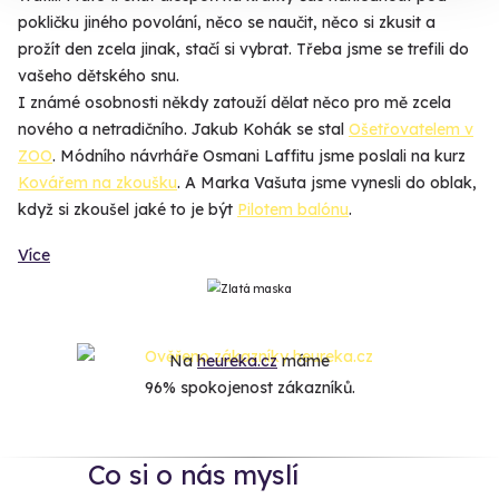
pokličku jiného povolání, něco se naučit, něco si zkusit a
prožít den zcela jinak, stačí si vybrat. Třeba jsme se trefili do
vašeho dětského snu.
I známé osobnosti někdy zatouží dělat něco pro mě zcela
nového a netradičního. Jakub Kohák se stal
Ošetřovatelem v
ZOO
. Módního návrháře Osmani Laffitu jsme poslali na kurz
Kovářem na zkoušku
. A Marka Vašuta jsme vynesli do oblak,
když si zkoušel jaké to je být
Pilotem balónu
.
Více
Na
heureka.cz
máme
96% spokojenost zákazníků.
Co si o nás myslí