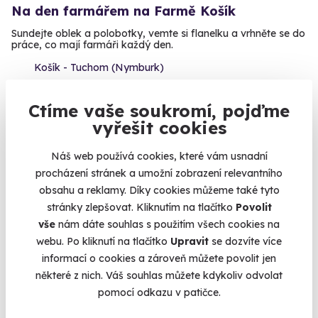
Na den farmářem na Farmě Košík
Sundejte oblek a polobotky, vemte si flanelku a vrhněte se do
práce, co mají farmáři každý den.
Košík - Tuchom (Nymburk)
2 590 Kč
Ctíme vaše soukromí, pojďme
vyřešit cookies
Náš web používá cookies, které vám usnadní
procházení stránek a umožní zobrazení relevantního
Volný termín už 14. 08. 2026
obsahu a reklamy. Díky cookies můžeme také tyto
stránky zlepšovat. Kliknutím na tlačítko
Povolit
vše
nám dáte souhlas s použitím všech cookies na
webu. Po kliknutí na tlačítko
Upravit
se dozvíte více
informací o cookies a zároveň můžete povolit jen
některé z nich. Váš souhlas můžete kdykoliv odvolat
9.4
(74)
pomocí odkazu v patičce.
Zážitková střelba: Speciální jednotky - 10