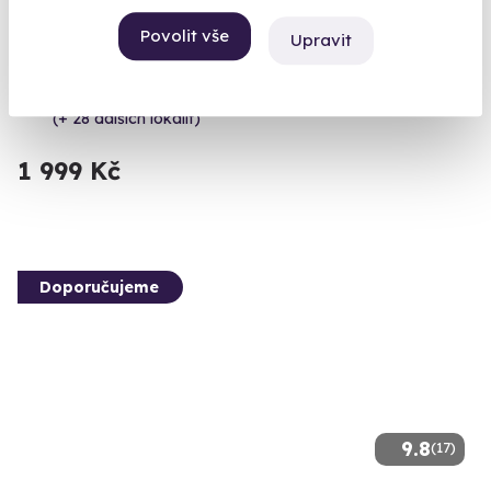
zbraní
Povolit vše
Upravit
Vystřílejte 80 nábojů jako člen elitní jednotky URNA.
Katusice (okres Mladá Boleslav)
(+ 28 dalších lokalit)
1 999 Kč
Doporučujeme
9.8
(17)