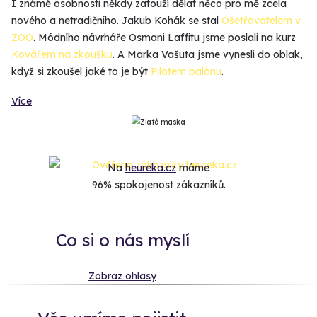
I známé osobnosti někdy zatouží dělat něco pro mě zcela
nového a netradičního. Jakub Kohák se stal
Ošetřovatelem v
ZOO
. Módního návrháře Osmani Laffitu jsme poslali na kurz
Kovářem na zkoušku
. A Marka Vašuta jsme vynesli do oblak,
když si zkoušel jaké to je být
Pilotem balónu
.
Více
Na
heureka.cz
máme
96% spokojenost zákazníků.
Co si o nás myslí
Zobraz ohlasy