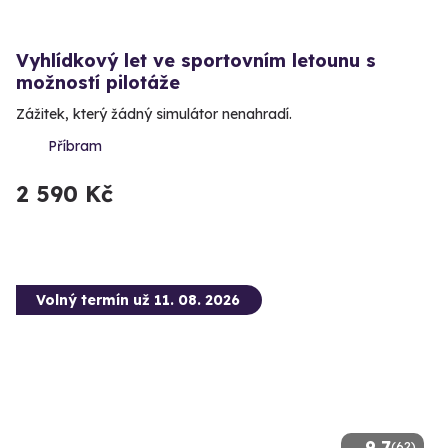
Vyhlídkový let ve sportovním letounu s
možností pilotáže
Zážitek, který žádný simulátor nenahradí.
Příbram
2 590 Kč
Volný termín už 11. 08. 2026
9.7
(62)