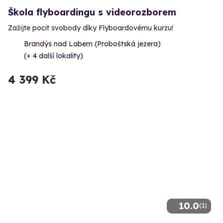
Škola flyboardingu s videorozborem
Zažijte pocit svobody díky Flyboardovému kurzu!
Brandýs nad Labem (Proboštská jezera)
(+ 4 další lokality)
4 399 Kč
10.0
(1)