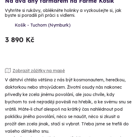
Na dva dny farmářem na Farmě Košík
Vyhrňte si rukávy, oblékněte holinky a vyzkoušejte si, jak
byste si poradili při práci s vidlemi.
Košík - Tuchom (Nymburk)
3 890 Kč
Zobrazit zážitky na mapě
V dětství chtěla většina z nás být kosmonautem, herečkou,
doktorkou nebo strojvůdcem. Životní osudy nás nakonec
přivedly ke zcela jinému povolání, ale jsou chvíle, kdy
bychom to své nejraději pověsili na hřebík, a ke svému snu se
vrátili. Máte-li chuť alespoň na krátký čas nahlédnout pod
pokličku jiného povolání, něco se naučit, něco si zkusit a
prožít den zcela jinak, stačí si vybrat. Třeba jsme se trefili do
vašeho dětského snu.