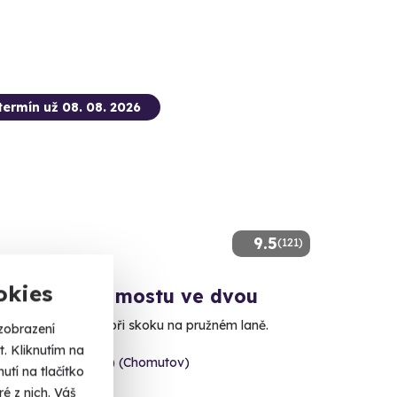
termín už 08. 08. 2026
9.5
(121)
okies
e jumping z mostu ve dvou
av beztíže ve dvou při skoku na pružném laně.
zobrazení
. Kliknutím na
 Hačka (Chomutov) (Chomutov)
tí na tlačítko
é z nich. Váš