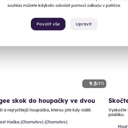
6 990
90 Kč
souhlas můžete kdykoliv odvolat pomocí odkazu v patičce.
Povolit vše
Upravit
ný termín už 05. 09. 2026
Dopor
9.5
(37)
gee skok do houpačky ve dvou
Skočt
í a nejrychlejší houpačka, kterou jste kdy viděli.
Vyskočte s
padáku.
ost Hačka (Chomutov) (Chomutov)
Most 