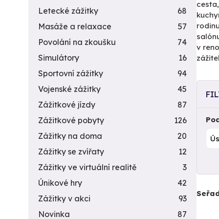
cesta,
Letecké zážitky
68
kuchyn
rodinu
Masáže a relaxace
57
salón
Povolání na zkoušku
74
v reno
Simulátory
16
zážite
Sportovní zážitky
94
Vojenské zážitky
45
FI
Zážitkové jízdy
87
Pod
Zážitkové pobyty
126
Zážitky na doma
20
Zážitky se zvířaty
12
Zážitky ve virtuální realitě
3
Únikové hry
42
Seřad
Zážitky v akci
93
Novinka
87