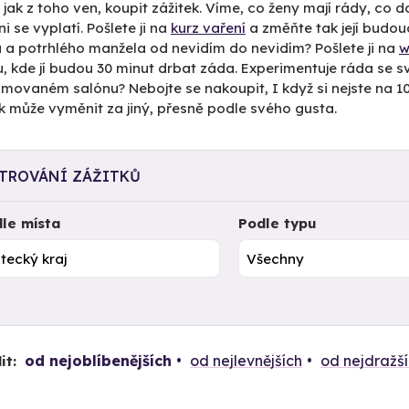
 jak z toho ven, koupit zážitek. Víme, co ženy mají rády, co 
i se vyplatí. Pošlete ji na
kurz vaření
a změňte tak její budou
 a potrhlého manžela od nevidím do nevidím? Pošlete ji na
w
u, kde jí budou 30 minut drbat záda. Experimentuje ráda se
movaném salónu? Nebojte se nakoupit, I když si nejste na 100 
k může vyměnit za jiný, přesně podle svého gusta.
LTROVÁNÍ ZÁŽITKŮ
le místa
Podle typu
od nejoblíbenějších
od nejlevnějších
od nejdražš
it: