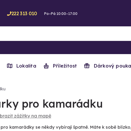
222 313 010
Po–Pá 10:00–17:00
Lokalita
Příležitost
Dárkový pouka
dku
rky pro kamarádku
brazit zážitky na mapě
pro kamarádky se někdy vybírají špatně. Máte k sobě blízko, 