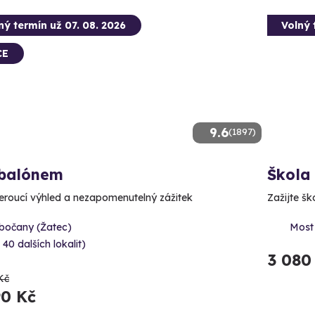
ný termín už 07. 08. 2026
Volný 
CE
9.6
(1897)
 balónem
Škola
roucí výhled a nezapomenutelný zážitek
Zažijte š
ibočany (Žatec)
Most 
 40 dalších lokalit)
3 080
Kč
90 Kč