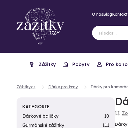
O nás
Blog
Kontakt
Zážitky
Pobyty
Pro koho
Zážitky.cz
Dárky pro ženy
Dárky pro kamará
Dá
KATEGORIE
Zo
Dárkové balíčky
10
Dárky 
Gurmánské zážitky
111