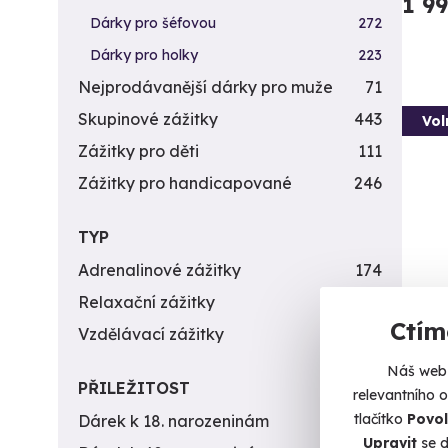
1 9
Dárky pro šéfovou
272
Dárky pro holky
223
Nejprodávanější dárky pro muže
71
Skupinové zážitky
443
Vol
Zážitky pro děti
111
Zážitky pro handicapované
246
TYP
Adrenalinové zážitky
174
Relaxační zážitky
162
Ctím
Bun
Vzdělávací zážitky
151
Zhoupn
Náš web 
kdy vid
PŘILEŽITOST
relevantního 
tlačítko
Povol
Dárek k 18. narozeninám
256
M
Upravit
se d