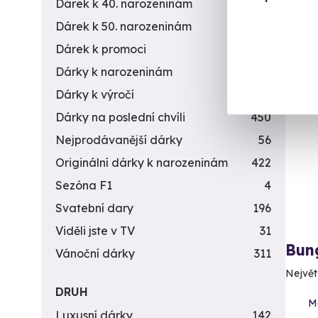
Dárek k 40. narozeninám
453
4 7
Dárek k 50. narozeninám
378
Dárek k promoci
245
Dárky k narozeninám
551
Dárky k výročí
294
Vol
Dárky na poslední chvíli
450
Nejprodávanější dárky
56
Originální dárky k narozeninám
422
Sezóna F1
4
Svatební dary
196
Viděli jste v TV
31
Bun
Vánoční dárky
311
Největš
DRUH
M
Luxusní dárky
142