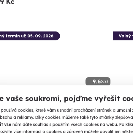
99 Kč
ný termín už 05. 09. 2026
Volný 
9.6
(62)
e vaše soukromí, pojďme vyřešit co
gee skok do houpačky
Bunge
ěte se na největší a nejrychlejší houpačce, kterou jste
Zažijte st
používá cookies, které vám usnadní procházení stránek a umožní 
ěli.
obsahu a reklamy. Díky cookies můžeme také tyto stránky zlepšovat
Most
it vše
nám dáte souhlas s použitím všech cookies na webu. Po kliknu
ost Hačka (Chomutov) (Chomutov)
ozvíte více informací o cookies a zároveň můžete povolit jen někter