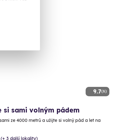
 Kč
učujeme
9.7
(6)
e si sami volným pádem
ami ze 4000 metrů a užijte si volný pád a let na
(+ 3 další lokality)