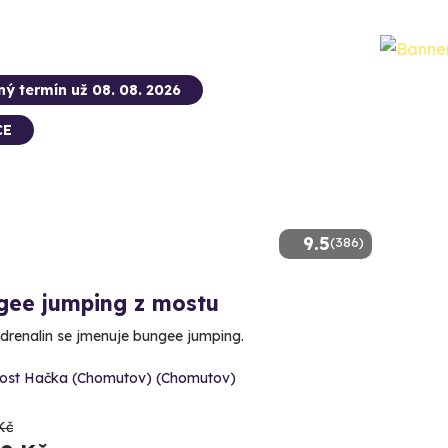
ný termín už 08. 08. 2026
CE
9.5
(386)
gee jumping z mostu
adrenalin se jmenuje bungee jumping.
ost Hačka (Chomutov) (Chomutov)
Kč