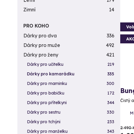
Letní
179
Zimní
14
PRO KOHO
Vol
Dárky pro dva
336
AK
Dárky pro muže
492
Dárky pro ženy
421
Dárky pro učitelku
219
Dárky pro kamarádku
335
Dárky pro maminku
300
Bun
Dárky pro babičku
172
Čistý 
Dárky pro přítelkyni
344
Dárky pro sestru
330
M
Dárky pro tchýni
233
2 490 
Dárky pro manželku
343