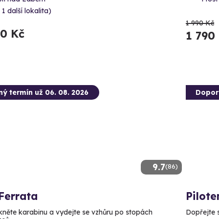
 1 další lokalita)
1 990 Kč
90 Kč
1 790
ný termín už 06. 08. 2026
Dopor
9.7
(86)
Ferrata
Pilote
něte karabinu a vydejte se vzhůru po stopách
Dopřejte si