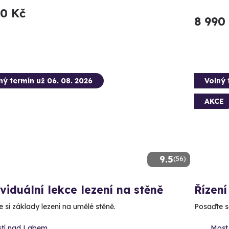
90 Kč
8 990
ný termín už 06. 08. 2026
Volný 
AKCE
9.5
(56)
viduální lekce lezení na stěně
Řízení
e si základy lezení na umělé stěně.
Posaďte se
stí nad Labem
Most 