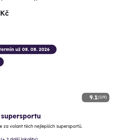
 Kč
termín už 08. 08. 2026
9.1
(119)
 supersportu
 za volant těch nejlepších supersportů.
(+ 2 další lokality)