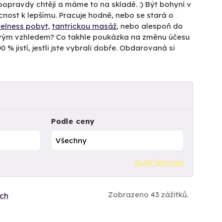
doopravdy chtějí a máme to na skladě. :) Být bohyní v
cnost k lepšímu. Pracuje hodně, nebo se stará o
elness pobyt
,
tantrickou masáž
, nebo alespoň do
 svým vzhledem? Co takhle poukázka na změnu účesu
% jistí, jestli jste vybrali dobře. Obdarovaná si
Podle ceny
Zrušit filtrování
Zobrazeno 43 zážitků.
ích