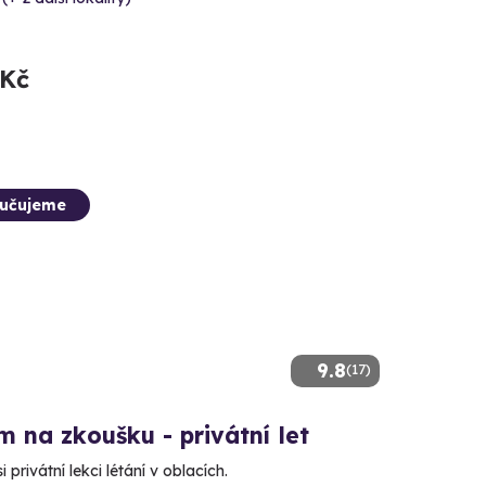
 Kč
učujeme
9.8
(17)
m na zkoušku - privátní let
 privátní lekci létání v oblacích.