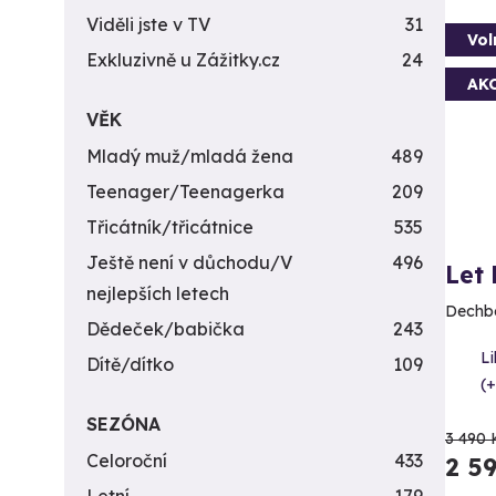
Viděli jste v TV
31
Vol
Exkluzivně u Zážitky.cz
24
AK
VĚK
Mladý muž/mladá žena
489
Teenager/Teenagerka
209
Třicátník/třicátnice
535
Ještě není v důchodu/V
496
Let
nejlepších letech
Dechbe
Dědeček/babička
243
L
Dítě/dítko
109
(+
SEZÓNA
3 490 
Celoroční
433
2 5