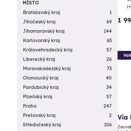
MÍSTO
(+
Bratislavský kraj
1
1 9
Jihočeský kraj
69
Jihomoravský kraj
144
Karlovarský kraj
63
Královehradecký kraj
57
Vol
Liberecký kraj
26
Moravskoslezský kraj
73
Olomoucký kraj
40
Pardubický kraj
34
Plzeňský kraj
57
Praha
247
Prešovský kraj
2
Via 
Středočeský kraj
106
Zacvak