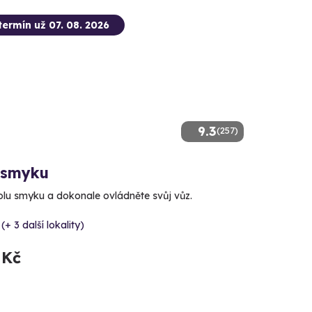
termín už 07. 08. 2026
9.3
(257)
 smyku
kolu smyku a dokonale ovládněte svůj vůz.
(+ 3 další lokality)
 Kč