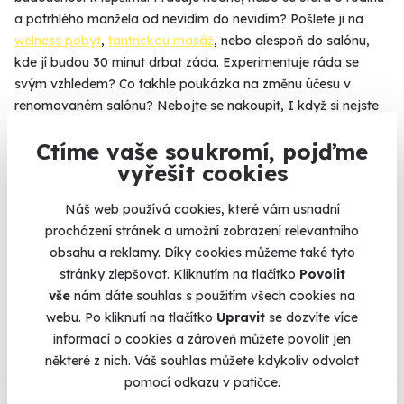
a potrhlého manžela od nevidím do nevidím? Pošlete ji na
welness pobyt
,
tantrickou masáž
, nebo alespoň do salónu,
kde jí budou 30 minut drbat záda. Experimentuje ráda se
svým vzhledem? Co takhle poukázka na změnu účesu v
renomovaném salónu? Nebojte se nakoupit, I když si nejste
na 100 % jistí, jestli jste vybrali dobře. Obdarovaná si zážitek
Ctíme vaše soukromí, pojďme
může vyměnit za jiný, přesně podle svého gusta.
vyřešit cookies
Náš web používá cookies, které vám usnadní
procházení stránek a umožní zobrazení relevantního
Na
heureka.cz
máme
obsahu a reklamy. Díky cookies můžeme také tyto
96% spokojenost zákazníků.
stránky zlepšovat. Kliknutím na tlačítko
Povolit
vše
nám dáte souhlas s použitím všech cookies na
webu. Po kliknutí na tlačítko
Upravit
se dozvíte více
Co si o nás myslí
informací o cookies a zároveň můžete povolit jen
některé z nich. Váš souhlas můžete kdykoliv odvolat
Zobraz ohlasy
pomocí odkazu v patičce.