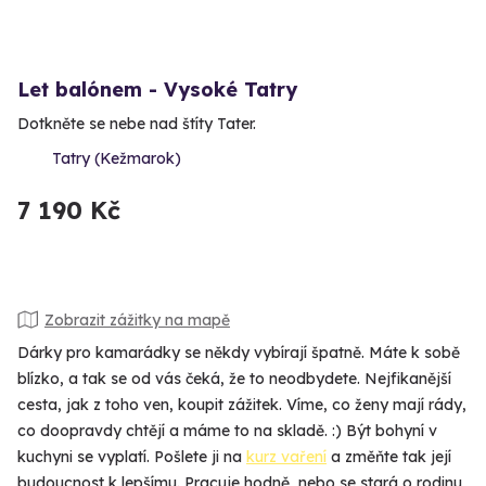
Let balónem - Vysoké Tatry
Dotkněte se nebe nad štíty Tater.
Tatry (Kežmarok)
7 190 Kč
Zobrazit zážitky na mapě
Dárky pro kamarádky se někdy vybírají špatně. Máte k sobě
blízko, a tak se od vás čeká, že to neodbydete. Nejfikanější
cesta, jak z toho ven, koupit zážitek. Víme, co ženy mají rády,
co doopravdy chtějí a máme to na skladě. :) Být bohyní v
kuchyni se vyplatí. Pošlete ji na
kurz vaření
a změňte tak její
budoucnost k lepšímu. Pracuje hodně, nebo se stará o rodinu