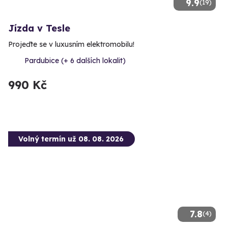
9.9
(19)
Jízda v Tesle
Projeďte se v luxusním elektromobilu!
Pardubice (+ 6 dalších lokalit)
990 Kč
Volný termín už 08. 08. 2026
7.8
(4)