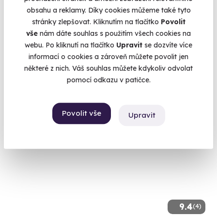
obsahu a reklamy. Díky cookies můžeme také tyto
Zážitková střelba: Pistole a pušky - 6 zbraní
stránky zlepšovat. Kliknutím na tlačítko
Povolit
vše
nám dáte souhlas s použitím všech cookies na
Čeká vás 60 výstřelů!
webu. Po kliknutí na tlačítko
Upravit
se dozvíte více
Bystré (okres Svitavy)
informací o cookies a zároveň můžete povolit jen
(+ 28 dalších lokalit)
některé z nich. Váš souhlas můžete kdykoliv odvolat
pomocí odkazu v patičce.
3 599 Kč
Povolit vše
Upravit
Volný termín už 11. 08. 2026
9.4
(4)