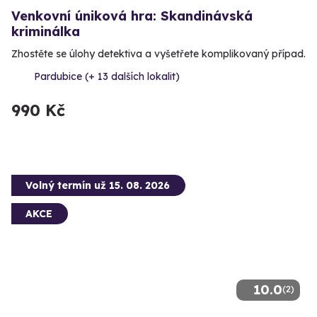
Venkovní úniková hra: Skandinávská
kriminálka
Zhostěte se úlohy detektiva a vyšetřete komplikovaný případ.
Pardubice (+ 13 dalších lokalit)
990 Kč
Volný termín už 15. 08. 2026
AKCE
10.0
(2)