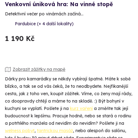
Venkovní úniková hra: Na vinné stopě
Detektivní večer po vinárnách začíná…
Pardubice (+ 4 další lokality)
1 190 Kč
Zobrazit zážitky na mapě
Dárky pro kamarádky se někdy vybírají špatně. Máte k sobě
blízko, a tak se od vás čeká, že to neodbydete. Nejfikanější
cesta, jak z toho ven, koupit zážitek. Víme, co ženy mají rády,
co doopravdy chtějí a máme to na skladě. :) Být bohyní v
kuchyni se vyplatí. Pošlete ji na
kurz vaření
a změňte tak její
budoucnost k lepšímu. Pracuje hodně, nebo se stará o rodinu
a potrhlého manžela od nevidím do nevidím? Pošlete ji na
welness pobyt
,
tantrickou masáž
, nebo alespoň do salónu,
kde jí budou 30 minut drbat záda. Experimentuje ráda se