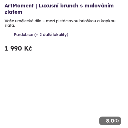
ArtMoment | Luxusní brunch s malováním
zlatem
Vaše umělecké dílo – mezi pistáciovou brioškou a kapkou
zlata.
Pardubice (+ 2 další lokality)
1 990 Kč
8.0
(1)