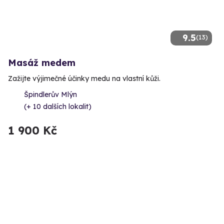
9.5
(13)
Masáž medem
Zažijte výjimečné účinky medu na vlastní kůži.
Špindlerův Mlýn
(+ 10 dalších lokalit)
1 900 Kč