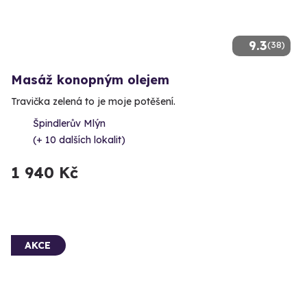
9.3
(38)
Masáž konopným olejem
Travička zelená to je moje potěšení.
Špindlerův Mlýn
(+ 10 dalších lokalit)
1 940 Kč
AKCE