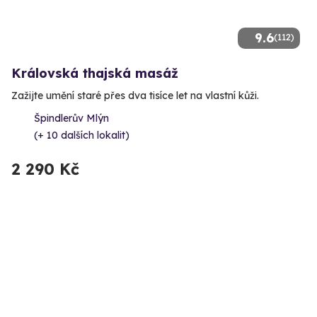
9.6
(112)
Královská thajská masáž
Zažijte umění staré přes dva tisíce let na vlastní kůži.
Špindlerův Mlýn
(+ 10 dalších lokalit)
2 290 Kč