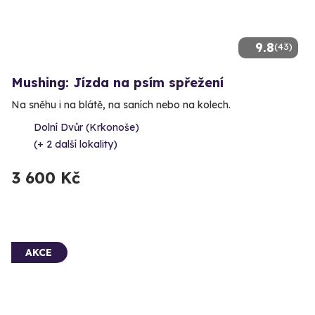
9.8
(43)
Mushing: Jízda na psím spřežení
Na sněhu i na blátě, na saních nebo na kolech.
Dolní Dvůr (Krkonoše)
(+ 2 další lokality)
3 600 Kč
AKCE