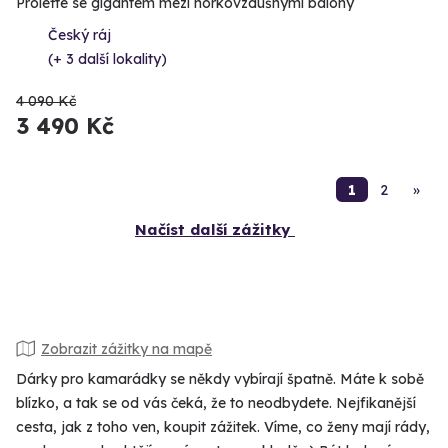
Proleťte se gigantem mezi horkovzdušnými balóny
Český ráj
(+ 3 další lokality)
4 090 Kč
3 490 Kč
1
2
»
Načíst další zážitky
Zobrazit zážitky na mapě
Dárky pro kamarádky se někdy vybírají špatně. Máte k sobě
blízko, a tak se od vás čeká, že to neodbydete. Nejfikanější
cesta, jak z toho ven, koupit zážitek. Víme, co ženy mají rády,