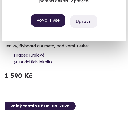
pomocí odkazu v patičce.
Povolit vše
Upravit
9.6
(352)
Flyboarding
Jen vy, flyboard a 4 metry pod vámi. Letíte!
Hradec Králové
(+ 14 dalších lokalit)
1 590 Kč
Volný termín už 06. 08. 2026