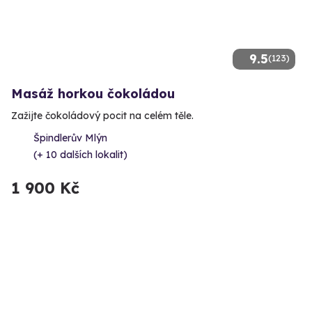
9.5
(123)
Masáž horkou čokoládou
Zažijte čokoládový pocit na celém těle.
Špindlerův Mlýn
(+ 10 dalších lokalit)
1 900 Kč