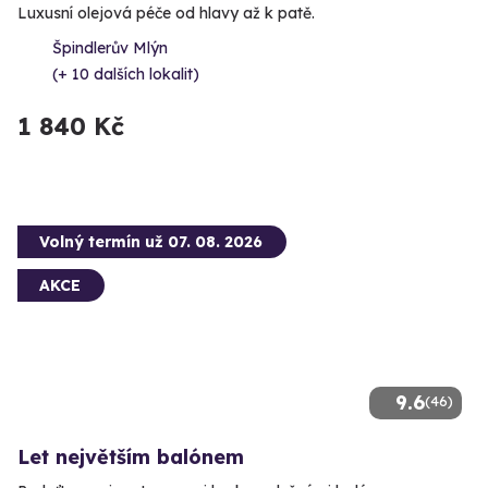
Luxusní olejová péče od hlavy až k patě.
Špindlerův Mlýn
(+ 10 dalších lokalit)
1 840 Kč
Volný termín už 07. 08. 2026
AKCE
9.6
(46)
Let největším balónem