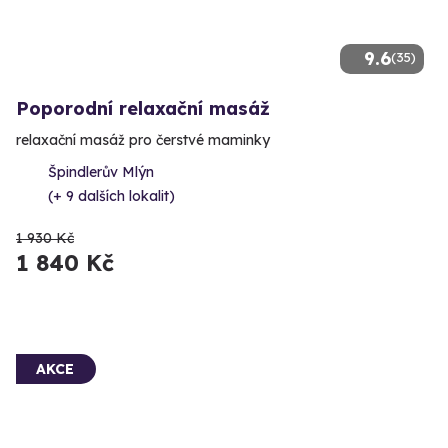
9.6
(35)
Poporodní relaxační masáž
relaxační masáž pro čerstvé maminky
Špindlerův Mlýn
(+ 9 dalších lokalit)
1 930 Kč
1 840 Kč
AKCE