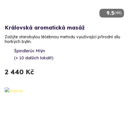
9.5
(45)
Královská aromatická masáž
Zažijte starobylou léčebnou metodu využívající přírodní sílu
horkých bylin.
Špindlerův Mlýn
(+ 10 dalších lokalit)
2 440 Kč