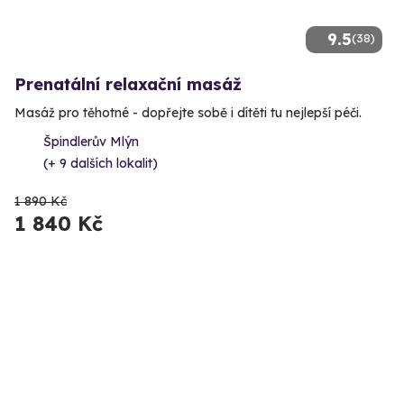
9.5
(38)
Prenatální relaxační masáž
Masáž pro těhotné - dopřejte sobě i dítěti tu nejlepší péči.
Špindlerův Mlýn
(+ 9 dalších lokalit)
1 890 Kč
1 840 Kč