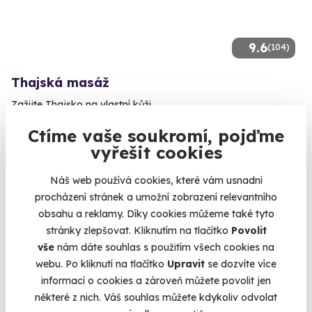
9.6
(104)
Thajská masáž
Zažijte Thajsko na vlastní kůži.
Špindlerův Mlýn
Ctíme vaše soukromí, pojďme
(+ 10 dalších lokalit)
vyřešit cookies
1 750 Kč
Náš web používá cookies, které vám usnadní
1 650 Kč
procházení stránek a umožní zobrazení relevantního
obsahu a reklamy. Díky cookies můžeme také tyto
stránky zlepšovat. Kliknutím na tlačítko
Povolit
vše
nám dáte souhlas s použitím všech cookies na
webu. Po kliknutí na tlačítko
Upravit
se dozvíte více
Volný termín už 07. 08. 2026
informací o cookies a zároveň můžete povolit jen
AKCE
některé z nich. Váš souhlas můžete kdykoliv odvolat