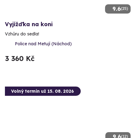
9.6
(25)
Vyjížďka na koni
Vzhůru do sedla!
Police nad Metují (Náchod)
3 360 Kč
Volný termín už 15. 08. 2026
9.6
(12)