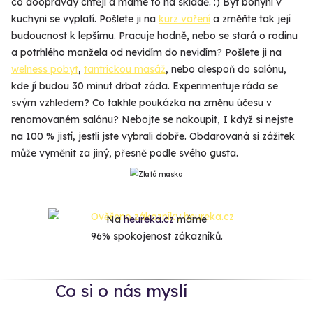
co doopravdy chtějí a máme to na skladě. :) Být bohyní v
kuchyni se vyplatí. Pošlete ji na
kurz vaření
a změňte tak její
budoucnost k lepšímu. Pracuje hodně, nebo se stará o rodinu
a potrhlého manžela od nevidím do nevidím? Pošlete ji na
welness pobyt
,
tantrickou masáž
, nebo alespoň do salónu,
kde jí budou 30 minut drbat záda. Experimentuje ráda se
svým vzhledem? Co takhle poukázka na změnu účesu v
renomovaném salónu? Nebojte se nakoupit, I když si nejste
na 100 % jistí, jestli jste vybrali dobře. Obdarovaná si zážitek
může vyměnit za jiný, přesně podle svého gusta.
Na
heureka.cz
máme
96% spokojenost zákazníků.
Co si o nás myslí