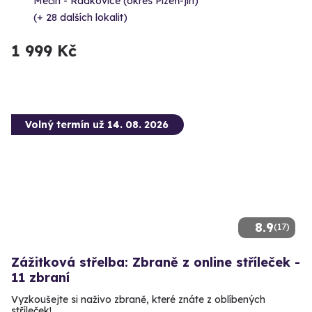
Mečín - Radkovice (okres Plzeň-jih)
(+ 28 dalších lokalit)
1 999 Kč
Volný termín už 14. 08. 2026
8.9
(17)
Zážitková střelba: Zbraně z online stříleček -
11 zbraní
Vyzkoušejte si naživo zbraně, které znáte z oblíbených
stříleček!