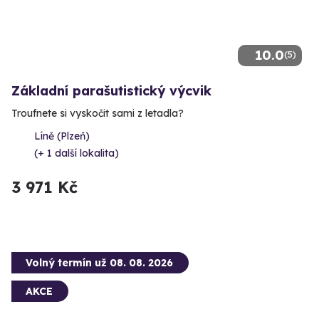
10.0
(5)
Základní parašutistický výcvik
Troufnete si vyskočit sami z letadla?
Líně (Plzeň)
(+ 1 další lokalita)
3 971 Kč
Volný termín už 08. 08. 2026
AKCE