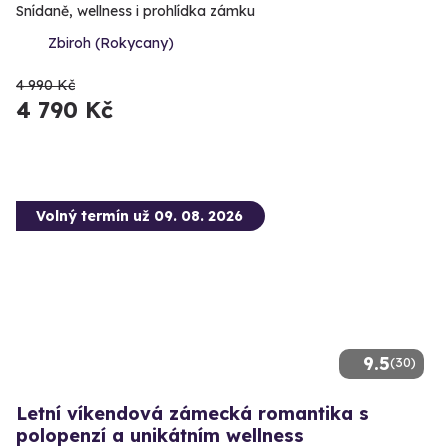
Snídaně, wellness i prohlídka zámku
Zbiroh (Rokycany)
4 990 Kč
4 790 Kč
Volný termín už 09. 08. 2026
9.5
(30)
Letní víkendová zámecká romantika s
polopenzí a unikátním wellness