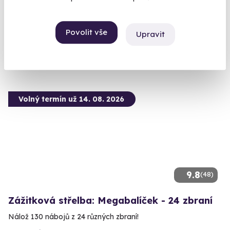
Mečín - Radkovice (okres Plzeň-jih)
(+ 27 dalších lokalit)
Povolit vše
Upravit
1 799 Kč
Volný termín už 14. 08. 2026
9.8
(48)
Zážitková střelba: Megabalíček - 24 zbraní
Nálož 130 nábojů z 24 různých zbraní!