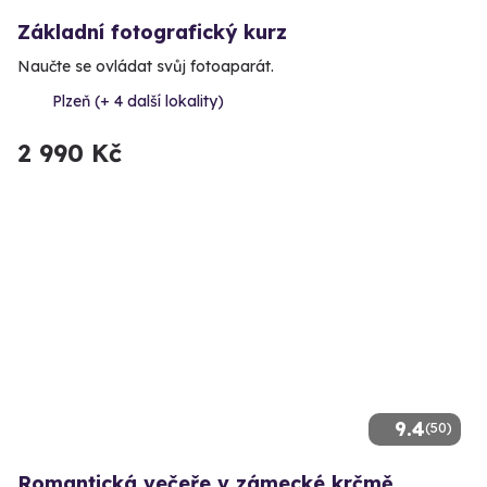
Základní fotografický kurz
Naučte se ovládat svůj fotoaparát.
Plzeň (+ 4 další lokality)
2 990 Kč
9.4
(50)
Romantická večeře v zámecké krčmě