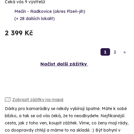
Čeká vás 9 výstřelů!
Mečín - Radkovice (okres Plzeň-jih)
(+ 28 dalších lokalit)
2 399 Kč
1
2
»
Načíst další zážitky
Zobrazit zážitky na mapě
Dárky pro kamarádky se někdy vybírají špatně. Máte k sobě
blízko, a tak se od vás čeká, že to neodbydete. Nejfikanější
cesta, jak z toho ven, koupit zážitek. Víme, co ženy mají rády,
co doopravdy chtějí a máme to na skladě. :) Být bohyní v