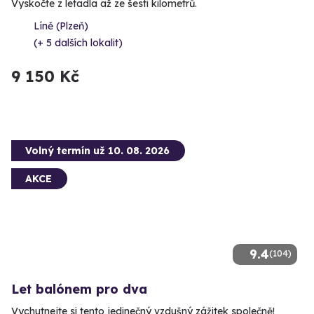
Vyskočte z letadla až ze šesti kilometrů.
Líně (Plzeň)
(+ 5 dalších lokalit)
9 150 Kč
Volný termín už 10. 08. 2026
AKCE
9.4
(104)
Let balónem pro dva
Vychutnejte si tento jedinečný vzdušný zážitek společně!