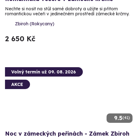
Nechte si nosit na stůl samé dobroty a užijte si přitom
romantickou večeři v jedinečném prostředí zámecké krčmy.
Zbiroh (Rokycany)
2 650 Kč
Volný termín už 09. 08. 2026
AKCE
9.5
(41)
Noc v zámeckých peřinách - Zámek Zbiroh