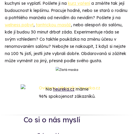
kuchyni se vyplatí. Pošlete ji na
kurz vaření
a změňte tak její
budoucnost k lepšímu. Pracuje hodně, nebo se stará o rodinu
a potrhlého manžela od nevidím do nevidím? Pošlete ji na
welness pobyt
,
tantrickou masáž
, nebo alespoň do salónu,
kde jí budou 30 minut drbat záda. Experimentuje ráda se
svým vzhledem? Co takhle poukázka na změnu účesu v
renomovaném salónu? Nebojte se nakoupit, I když si nejste
na 100 % jistí, jestli jste vybrali dobře. Obdarovaná si zážitek
může vyměnit za jiný, přesně podle svého gusta.
Na
heureka.cz
máme
96% spokojenost zákazníků.
Co si o nás myslí