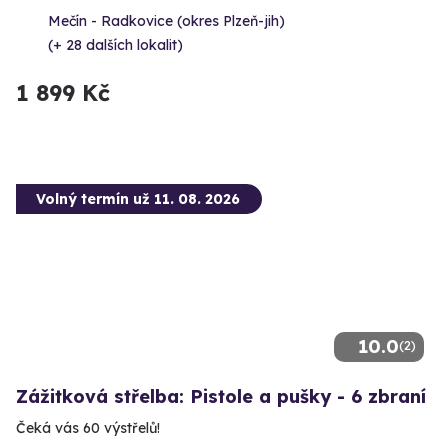
Mečín - Radkovice (okres Plzeň-jih)
(+ 28 dalších lokalit)
1 899 Kč
Volný termín už 11. 08. 2026
10.0
(2)
Zážitková střelba: Pistole a pušky - 6 zbraní
Čeká vás 60 výstřelů!