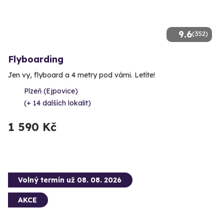
9.6
(352)
Flyboarding
Jen vy, flyboard a 4 metry pod vámi. Letíte!
Plzeň (Ejpovice)
(+ 14 dalších lokalit)
1 590 Kč
Volný termín už 08. 08. 2026
AKCE