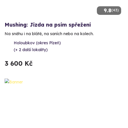
9.8
(43)
Mushing: Jízda na psím spřežení
Na sněhu i na blátě, na saních nebo na kolech.
Holoubkov (okres Plzeň)
(+ 2 další lokality)
3 600 Kč