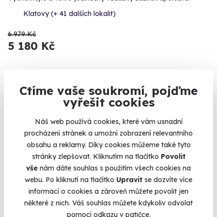
Klatovy (+ 41 dalších lokalit)
6 979 Kč
5 180 Kč
Ctíme vaše soukromí, pojďme
Volný termín už 12. 08. 2026
vyřešit cookies
Náš web používá cookies, které vám usnadní
procházení stránek a umožní zobrazení relevantního
obsahu a reklamy. Díky cookies můžeme také tyto
stránky zlepšovat. Kliknutím na tlačítko
Povolit
9.6
vše
nám dáte souhlas s použitím všech cookies na
(5)
webu. Po kliknutí na tlačítko
Upravit
se dozvíte více
informací o cookies a zároveň můžete povolit jen
Zážitková střelba: Malorážky - 9 zbraní
některé z nich. Váš souhlas můžete kdykoliv odvolat
Vystřílíte celkem 72 nábojů!
pomocí odkazu v patičce.