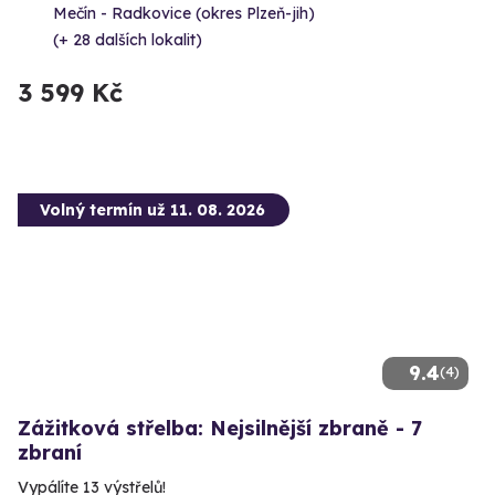
Mečín - Radkovice (okres Plzeň-jih)
(+ 28 dalších lokalit)
3 599 Kč
Volný termín už 11. 08. 2026
9.4
(4)
Zážitková střelba: Nejsilnější zbraně - 7
zbraní
Vypálíte 13 výstřelů!