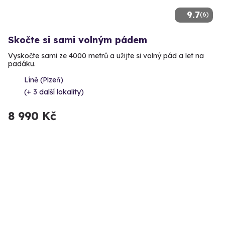
9.7
(6)
Skočte si sami volným pádem
Vyskočte sami ze 4000 metrů a užijte si volný pád a let na
padáku.
Líně (Plzeň)
(+ 3 další lokality)
8 990 Kč