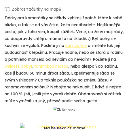
Zobrazit zážitky na mapě
Dárky pro kamarádky se někdy vybírají špatně. Máte k sobě
blízko, a tak se od vás čeká, že to neodbydete. Nejfikanější
cesta, jak z toho ven, koupit zážitek. Víme, co ženy mají rády,
co doopravdy chtějí a máme to na skladě. :) Být bohyní v
kuchyni se vyplatí. Pošlete ji na
kurz vaření
a změňte tak její
budoucnost k lepšímu. Pracuje hodně, nebo se stará o rodinu
a potrhlého manžela od nevidím do nevidím? Pošlete ji na
welness pobyt
,
tantrickou masáž
, nebo alespoň do salónu,
kde jí budou 30 minut drbat záda. Experimentuje ráda se
svým vzhledem? Co takhle poukázka na změnu účesu v
renomovaném salónu? Nebojte se nakoupit, I když si nejste
na 100 % jistí, jestli jste vybrali dobře. Obdarovaná si zážitek
může vyměnit za jiný, přesně podle svého gusta.
Na
heureka.cz
máme