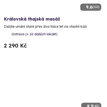
9.6
(112)
Královská thajská masáž
Zažijte umění staré přes dva tisíce let na vlastní kůži.
Ostrava (+ 10 dalších lokalit)
2 290 Kč
9.5
(45)