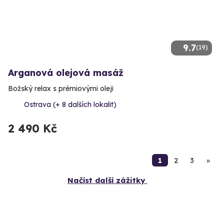
9.7
(19)
Arganová olejová masáž
Božský relax s prémiovými oleji
Ostrava (+ 8 dalších lokalit)
2 490 Kč
1
2
3
»
Načíst další zážitky