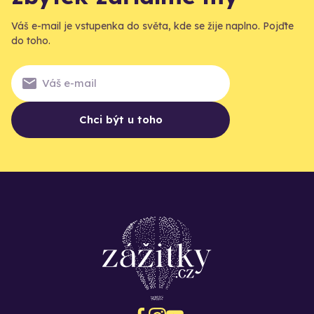
Váš e-mail je vstupenka do světa, kde se žije naplno. Pojďte
do toho.
Chci být u toho