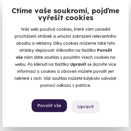
Ctíme vaše soukromí, pojďme
AKCE
vyřešit cookies
Náš web používá cookies, které vám usnadní
procházení stránek a umožní zobrazení relevantního
obsahu a reklamy. Díky cookies můžeme také tyto
stránky zlepšovat. Kliknutím na tlačítko
Povolit
9.6
(104)
vše
nám dáte souhlas s použitím všech cookies na
webu. Po kliknutí na tlačítko
Upravit
se dozvíte více
Thajská masáž
informací o cookies a zároveň můžete povolit jen
některé z nich. Váš souhlas můžete kdykoliv odvolat
Zažijte Thajsko na vlastní kůži.
pomocí odkazu v patičce.
Ostrava (+ 10 dalších lokalit)
1 750 Kč
Povolit vše
Upravit
1 650 Kč