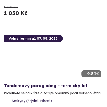
1 250 Kč
1 050 Kč
Volný termín už 07. 08. 2026
9.8
(16)
Tandemový paragliding - termický let
Prolétněte se na křídle a zažijte omamný pocit volného létání.
Beskydy (Frýdek-Místek)