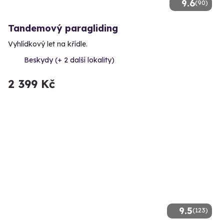
9.6
(90)
Tandemový paragliding
Vyhlídkový let na křídle.
Beskydy (+ 2 další lokality)
2 399 Kč
9.5
(123)