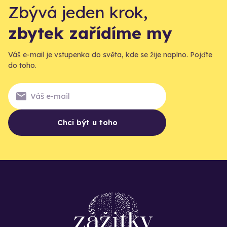
Zbývá jeden krok,
zbytek zařídíme my
Váš e-mail je vstupenka do světa, kde se žije naplno. Pojďte
do toho.
Chci být u toho