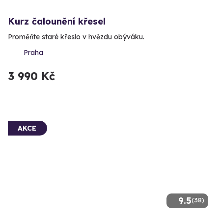
Kurz čalounění křesel
Proměňte staré křeslo v hvězdu obýváku.
Praha
3 990 Kč
AKCE
9.5
(38)