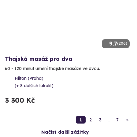
9.7
(206)
Thajská masáž pro dva
60 - 120 minut umění thajské masáže ve dvou.
Hilton (Praha)
(+ 8 dalších lokalit)
3 300 Kč
1
2
3
…
7
»
Načíst další zážitky