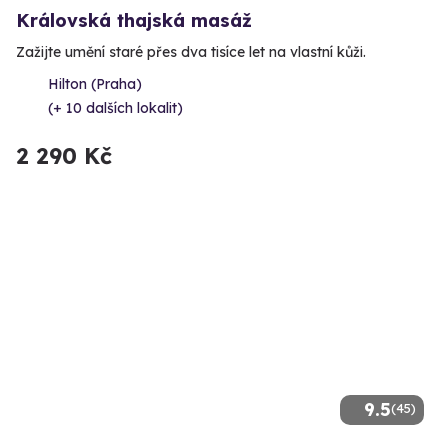
Královská thajská masáž
Zažijte umění staré přes dva tisíce let na vlastní kůži.
Hilton (Praha)
(+ 10 dalších lokalit)
2 290 Kč
9.5
(45)