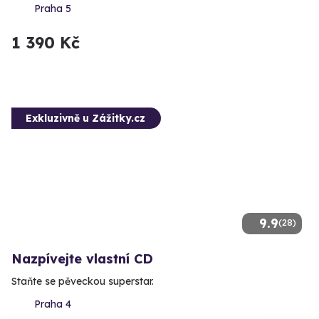
Praha 5
1 390 Kč
Exkluzivně u Zážitky.cz
9.9
(28)
Nazpívejte vlastní CD
Staňte se pěveckou superstar.
Praha 4