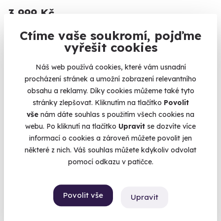
3 999 Kč
Ctíme vaše soukromí, pojďme
vyřešit cookies
Náš web používá cookies, které vám usnadní
procházení stránek a umožní zobrazení relevantního
obsahu a reklamy. Díky cookies můžeme také tyto
stránky zlepšovat. Kliknutím na tlačítko
Povolit
vše
nám dáte souhlas s použitím všech cookies na
webu. Po kliknutí na tlačítko
Upravit
se dozvíte více
9.5
informací o cookies a zároveň můžete povolit jen
(123)
některé z nich. Váš souhlas můžete kdykoliv odvolat
pomocí odkazu v patičce.
Masáž horkou čokoládou
Zažijte čokoládový pocit na celém těle.
Hilton (Praha)
Povolit vše
Upravit
(+ 10 dalších lokalit)