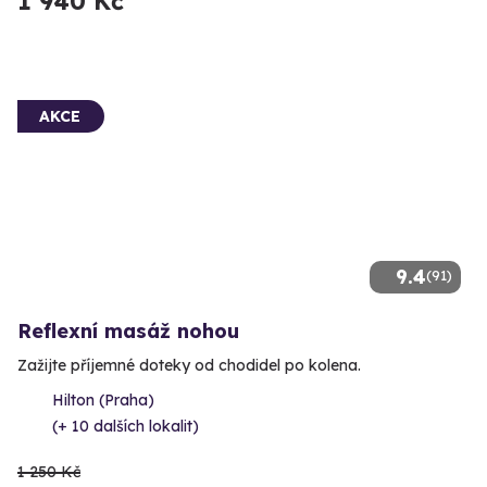
1 940 Kč
AKCE
9.4
(91)
Reflexní masáž nohou
Zažijte příjemné doteky od chodidel po kolena.
Hilton (Praha)
(+ 10 dalších lokalit)
1 250 Kč