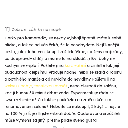
Zobrazit zážitky na mapě
Dárky pro kamarádky se někdy vybírají špatně. Máte k sobě
blízko, a tak se od vás čeká, že to neodbydete. Nejfikanější
cesta, jak z toho ven, koupit zážitek. Víme, co ženy mají rády,
co doopravdy chtějí a máme to na skladě. :) Být bohyní v
kuchyni se vyplatí. Pošlete ji na
kurz vaření
a změňte tak její
budoucnost k lepšímu. Pracuje hodně, nebo se stará o rodinu
a potrhlého manžela od nevidím do nevidím? Pošlete ji na
welness pobyt
,
tantrickou masáž
, nebo alespoň do salónu,
kde jí budou 30 minut drbat záda. Experimentuje ráda se
svým vzhledem? Co takhle poukázka na změnu účesu v
renomovaném salónu? Nebojte se nakoupit, I když si nejste
na 100 % jistí, jestli jste vybrali dobře. Obdarovaná si zážitek
může vyměnit za jiný, přesně podle svého gusta.