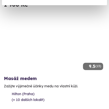
1 900 Kč
9.5
(13)
Masáž medem
Zažijte výjimečné účinky medu na vlastní kůži.
Hilton (Praha)
(+ 10 dalších lokalit)