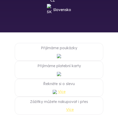
Slovensko
Přijímáme poukázky
Přijímáme platební karty
Řekněte si o slevu
Více
Zážitky můžete nakupovat i přes
Více