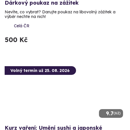
Dárkový poukaz na zážitek
Nevíte, co vybrat? Darujte poukaz na libovolný zážitek a
výběr nechte na nich!
Celá ČR
500 Kč
Volný termín už 25. 08. 2026
9.7
(62)
Kurz vaření: Umění sushi a japonské