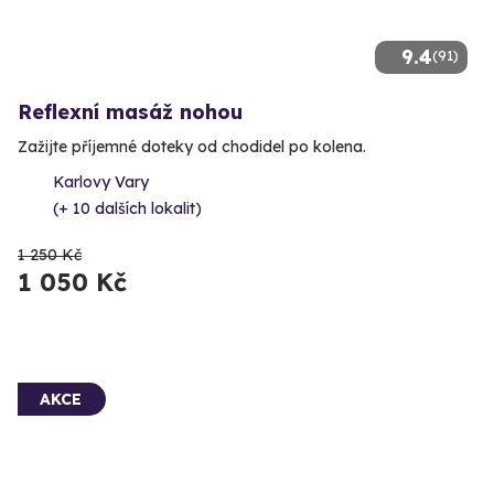
9.4
(91)
Reflexní masáž nohou
Zažijte příjemné doteky od chodidel po kolena.
Karlovy Vary
(+ 10 dalších lokalit)
1 250 Kč
1 050 Kč
AKCE