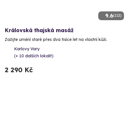
9.6
(112)
Královská thajská masáž
Zažijte umění staré přes dva tisíce let na vlastní kůži.
Karlovy Vary
(+ 10 dalších lokalit)
2 290 Kč