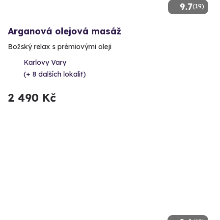
9.7
(19)
Arganová olejová masáž
Božský relax s prémiovými oleji
Karlovy Vary
(+ 8 dalších lokalit)
2 490 Kč