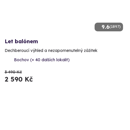
9.6
(1897)
Let balónem
Dechberoucí výhled a nezapomenutelný zážitek
Bochov (+ 40 dalších lokalit)
3 490 Kč
2 590 Kč