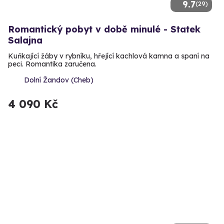
9.7
(29)
Romantický pobyt v době minulé - Statek
Salajna
Kuňkající žáby v rybníku, hřející kachlová kamna a spaní na
peci. Romantika zaručena.
Dolní Žandov (Cheb)
4 090 Kč