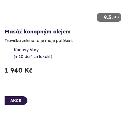
9.3
(38)
Masáž konopným olejem
Travička zelená to je moje potěšení.
Karlovy Vary
(+ 10 dalších lokalit)
1 940 Kč
AKCE