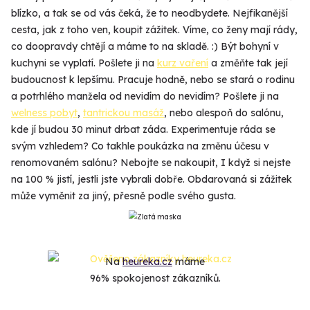
blízko, a tak se od vás čeká, že to neodbydete. Nejfikanější
cesta, jak z toho ven, koupit zážitek. Víme, co ženy mají rády,
co doopravdy chtějí a máme to na skladě. :) Být bohyní v
kuchyni se vyplatí. Pošlete ji na
kurz vaření
a změňte tak její
budoucnost k lepšímu. Pracuje hodně, nebo se stará o rodinu
a potrhlého manžela od nevidím do nevidím? Pošlete ji na
welness pobyt
,
tantrickou masáž
, nebo alespoň do salónu,
kde jí budou 30 minut drbat záda. Experimentuje ráda se
svým vzhledem? Co takhle poukázka na změnu účesu v
renomovaném salónu? Nebojte se nakoupit, I když si nejste
na 100 % jistí, jestli jste vybrali dobře. Obdarovaná si zážitek
může vyměnit za jiný, přesně podle svého gusta.
Na
heureka.cz
máme
96% spokojenost zákazníků.