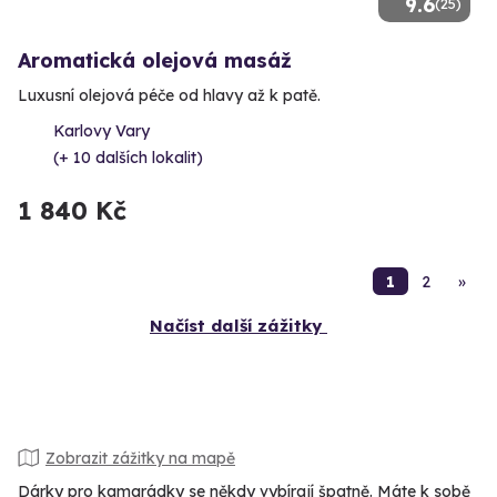
9.6
(25)
Aromatická olejová masáž
Luxusní olejová péče od hlavy až k patě.
Karlovy Vary
(+ 10 dalších lokalit)
1 840 Kč
1
2
»
Načíst další zážitky
Zobrazit zážitky na mapě
Dárky pro kamarádky se někdy vybírají špatně. Máte k sobě