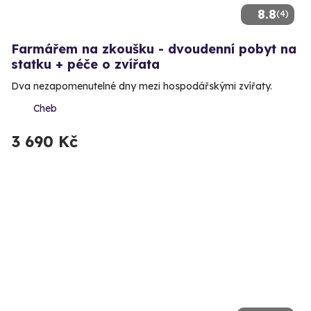
8.8
(4)
Farmářem na zkoušku - dvoudenní pobyt na
statku + péče o zvířata
Dva nezapomenutelné dny mezi hospodářskými zvířaty.
Cheb
3 690 Kč