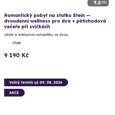
9.2
(45)
Romantický pobyt na statku Stein —
dvoudenní wellness pro dva + pětichodová
večeře při svíčkách
Užijte si exkluzivní romantiku ve dvou.
Cheb
9 190 Kč
Volný termín už 09. 08. 2026
AKCE