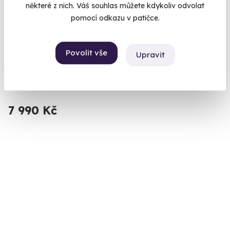
některé z nich. Váš souhlas můžete kdykoliv odvolat
8.7
(33)
pomocí odkazu v patičce.
Wellness pobyt na statku Stein — třídenní
odpočinek s polopenzí pro dva
Povolit vše
Upravit
Užijte si dokonalý relax v přírodě.
Cheb
7 990 Kč