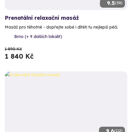
9.5
(38)
Prenatální relaxační masáž
Masáž pro těhotné - dopřejte sobě i dítěti tu nejlepší péči.
Brno (+ 9 dalších lokalit)
1 890 Kč
1 840 Kč
9.6
(112)