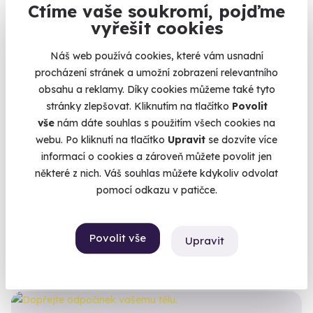
Ctíme vaše soukromí, pojďme
vyřešit cookies
AKCE
Náš web používá cookies, které vám usnadní
procházení stránek a umožní zobrazení relevantního
obsahu a reklamy. Díky cookies můžeme také tyto
stránky zlepšovat. Kliknutím na tlačítko
Povolit
vše
nám dáte souhlas s použitím všech cookies na
webu. Po kliknutí na tlačítko
Upravit
se dozvíte více
9.2
(12)
informací o cookies a zároveň můžete povolit jen
některé z nich. Váš souhlas můžete kdykoliv odvolat
Vyhlídkový let - Pálava
pomocí odkazu v patičce.
Poznejte krásy Brna a okolí z ptačí perspektivy.
Brno-Tuřany (Brno-město)
Povolit vše
Upravit
5 800 Kč