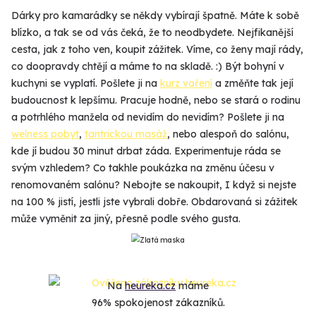
Dárky pro kamarádky se někdy vybírají špatně. Máte k sobě
blízko, a tak se od vás čeká, že to neodbydete. Nejfikanější
cesta, jak z toho ven, koupit zážitek. Víme, co ženy mají rády,
co doopravdy chtějí a máme to na skladě. :) Být bohyní v
kuchyni se vyplatí. Pošlete ji na
kurz vaření
a změňte tak její
budoucnost k lepšímu. Pracuje hodně, nebo se stará o rodinu
a potrhlého manžela od nevidím do nevidím? Pošlete ji na
welness pobyt
,
tantrickou masáž
, nebo alespoň do salónu,
kde jí budou 30 minut drbat záda. Experimentuje ráda se
svým vzhledem? Co takhle poukázka na změnu účesu v
renomovaném salónu? Nebojte se nakoupit, I když si nejste
na 100 % jistí, jestli jste vybrali dobře. Obdarovaná si zážitek
může vyměnit za jiný, přesně podle svého gusta.
Na
heureka.cz
máme
96% spokojenost zákazníků.