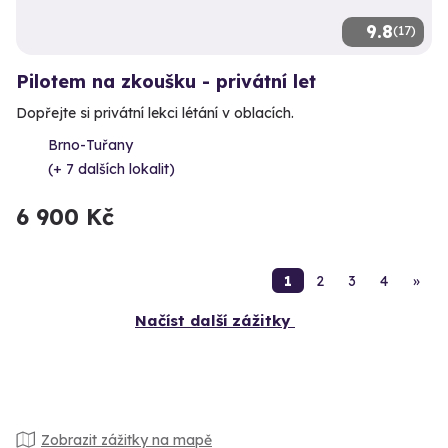
9.8
(17)
Pilotem na zkoušku - privátní let
Dopřejte si privátní lekci létání v oblacích.
Brno-Tuřany
(+ 7 dalších lokalit)
6 900 Kč
1
2
3
4
»
Načíst další zážitky
Zobrazit zážitky na mapě