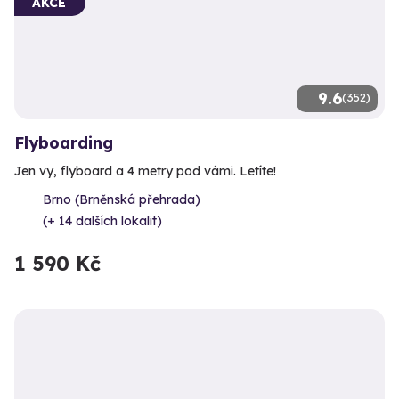
AKCE
9.6
(352)
Flyboarding
Jen vy, flyboard a 4 metry pod vámi. Letíte!
Brno (Brněnská přehrada)
(+ 14 dalších lokalit)
1 590 Kč