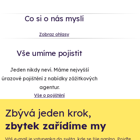
Co si o nás myslí
Zobraz ohlasy
Vše umíme pojistit
Jeden nikdy neví. Máme nejvyšší
úrazové pojištění z nabídky zážitkových
agentur.
Vše o pojištění
Zbývá jeden krok,
zbytek zařídíme my
Váš e-mail je vstupenka do světa, kde se žije naplno. Pojďte