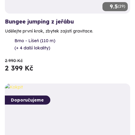
9.5
(29)
Bungee jumping z jeřábu
Udělejte první krok, zbytek zajistí gravitace.
Brno - Líšeň (110 m)
(+ 4 další lokality)
2 990 Kč
2 399 Kč
Doporučujeme