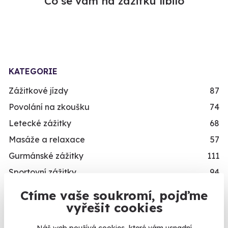
Co se vám na zážitku líbilo
KATEGORIE
Zážitkové jízdy
87
Povolání na zkoušku
74
Letecké zážitky
68
Masáže a relaxace
57
Gurmánské zážitky
111
Sportovní zážitky
94
Zážitkové pobyty
126
Ctíme vaše soukromí, pojďme
Vojenské zážitky
45
vyřešit cookies
Zážitky se zvířaty
12
Náš web používá cookies, které vám usnadní