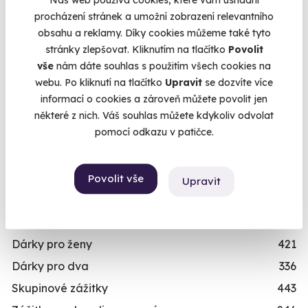
Únikové hry
42
procházení stránek a umožní zobrazení relevantního
obsahu a reklamy. Díky cookies můžeme také tyto
Zážitky ve virtuální realitě
3
stránky zlepšovat. Kliknutím na tlačítko
Povolit
Zážitky na doma
20
vše
nám dáte souhlas s použitím všech cookies na
Dárkové balíčky
10
webu. Po kliknutí na tlačítko
Upravit
se dozvíte více
informací o cookies a zároveň můžete povolit jen
Simulátory
16
některé z nich. Váš souhlas můžete kdykoliv odvolat
Zážitky v akci
93
pomocí odkazu v patičce.
Novinka
87
Exkluzivně u Zážitky.cz
24
Povolit vše
Upravit
PRO KOHO
Dárky pro muže
492
Dárky pro ženy
421
Dárky pro dva
336
Skupinové zážitky
443