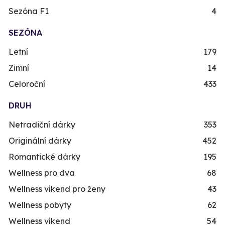
Sezóna F1
4
SEZÓNA
Letní
179
Zimní
14
Celoroční
433
DRUH
Netradiční dárky
353
Originální dárky
452
Romantické dárky
195
Wellness pro dva
68
Wellness víkend pro ženy
43
Wellness pobyty
62
Wellness víkend
54