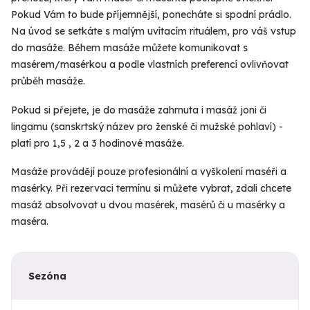
Pokud Vám to bude příjemnější, ponecháte si spodní prádlo.
Na úvod se setkáte s malým uvítacím rituálem, pro váš vstup
do masáže. Během masáže můžete komunikovat s
masérem/masérkou a podle vlastních preferencí ovlivňovat
průběh masáže.
Pokud si přejete, je do masáže zahrnuta i masáž joni či
lingamu (sanskrtský název pro ženské či mužské pohlaví) -
platí pro 1,5 , 2 a 3 hodinové masáže.
Masáže provádějí pouze profesionální a vyškolení maséři a
masérky. Při rezervaci termínu si můžete vybrat, zdali chcete
masáž absolvovat u dvou masérek, masérů či u masérky a
maséra.
Sezóna