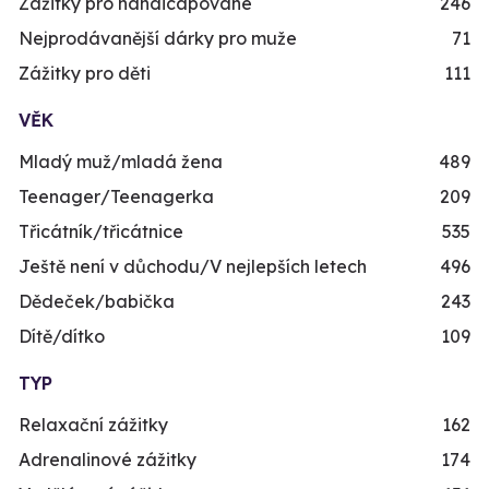
Zážitky pro handicapované
246
Nejprodávanější dárky pro muže
71
Zážitky pro děti
111
VĚK
Mladý muž/mladá žena
489
Teenager/Teenagerka
209
Třicátník/třicátnice
535
Ještě není v důchodu/V nejlepších letech
496
Dědeček/babička
243
Dítě/dítko
109
TYP
Relaxační zážitky
162
Adrenalinové zážitky
174