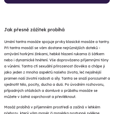
Jak přesně zážitek probíhá
Umění tantra masáže spojuje prvky klasické masáže a tantry.
Při tantra masáží se vám dostane nejrůznějších doteků -
omývání horkými žínkami, hebké hlazení rukama či šátkem
nebo i dynamické hnětení. Vše doprovázeno příjemnými tóny
a vůněmi. Tantra ctí sexuální přirozenost člověka a chápe ji
jako jeden z mnoha aspektů našeho života, leč nejsilnější
pramen naší životní radosti a síly. Tantra se snaží porozumět a
sjednotit tělo, pocity, ducha a duši. Po úvodním rozhovoru,
případných otázkách a domluvě o průběhu masáže se
můžete v šatně osprchovat a převléknout.
Masáž probíhá v příjemném prostředí a začíná v lehkém
přehozu, který vám masér či masérka postupně svlékne.