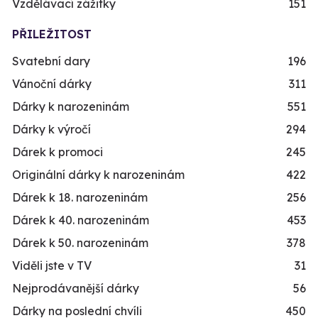
Vzdělávací zážitky
151
PŘILEŽITOST
Svatební dary
196
Vánoční dárky
311
Dárky k narozeninám
551
Dárky k výročí
294
Dárek k promoci
245
Originální dárky k narozeninám
422
Dárek k 18. narozeninám
256
Dárek k 40. narozeninám
453
Dárek k 50. narozeninám
378
Viděli jste v TV
31
Nejprodávanější dárky
56
Dárky na poslední chvíli
450