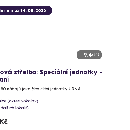
termín už 14. 08. 2026
9.4
(74)
ová střelba: Speciální jednotky -
aní
e 80 nábojů jako člen elitní jednotky URNA.
ice (okres Sokolov)
 dalších lokalit)
 Kč