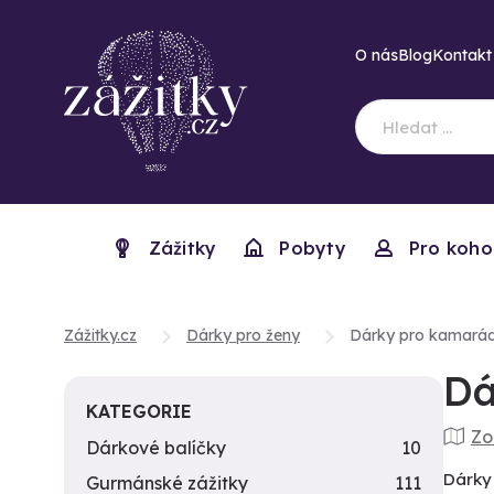
O nás
Blog
Kontakt
Zážitky
Pobyty
Pro koho
Zážitky.cz
Dárky pro ženy
Dárky pro kamará
Dá
KATEGORIE
Zo
Dárkové balíčky
10
Dárky 
Gurmánské zážitky
111