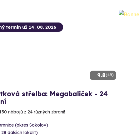
ný termín už 14. 08. 2026
9.8
(48)
tková střelba: Megabalíček - 24
ní
130 nábojů z 24 různých zbraní!
omnice (okres Sokolov)
 28 dalších lokalit)