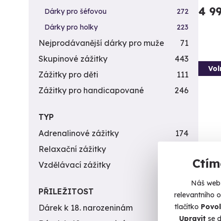
4 9
Dárky pro šéfovou
272
Dárky pro holky
223
Nejprodávanější dárky pro muže
71
Skupinové zážitky
443
Vol
Zážitky pro děti
111
Zážitky pro handicapované
246
TYP
Adrenalinové zážitky
174
Relaxační zážitky
162
Ctím
Vzdělávací zážitky
151
Záži
Náš web 
zbra
PŘILEŽITOST
relevantního 
Vypálít
tlačítko
Povol
Dárek k 18. narozeninám
256
Upravit
se d