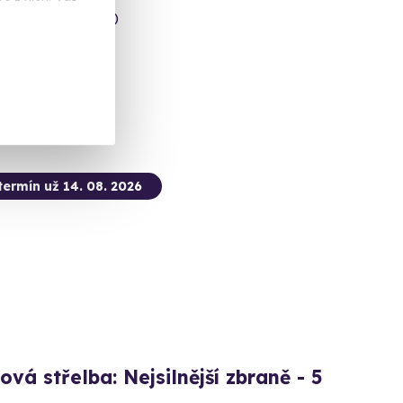
ice (okres Sokolov)
 dalších lokalit)
 Kč
termín už 14. 08. 2026
ová střelba: Nejsilnější zbraně - 5