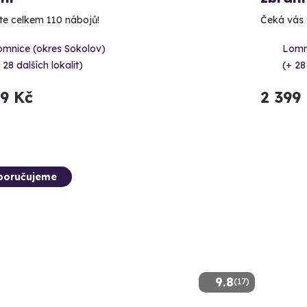
íte celkem 110 nábojů!
Čeká vás 9
omnice (okres Sokolov)
Lomn
 28 dalších lokalit)
(+ 28
99 Kč
2 399
poručujeme
9.8
(17)