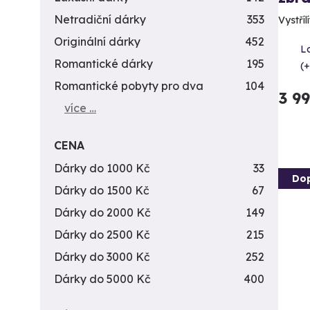
Netradiční dárky
353
Vystříl
Originální dárky
452
L
Romantické dárky
195
(+
Romantické pobyty pro dva
104
3 9
více …
CENA
Dárky do 1000 Kč
33
Do
Dárky do 1500 Kč
67
Dárky do 2000 Kč
149
Dárky do 2500 Kč
215
Dárky do 3000 Kč
252
Dárky do 5000 Kč
400