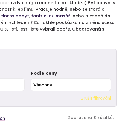
doopravdy chtějí a máme to na skladě. :) Být bohyní v
cnost k lepšímu. Pracuje hodně, nebo se stará o
elness pobyt
,
tantrickou masáž
, nebo alespoň do
 svým vzhledem? Co takhle poukázka na změnu účesu
% jistí, jestli jste vybrali dobře. Obdarovaná si
Podle ceny
Zrušit filtrování
Zobrazeno 8 zážitků.
ích