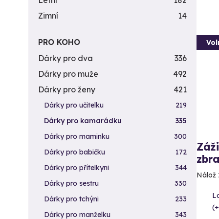
Letní
182
Zimní
14
PRO KOHO
Vol
Dárky pro dva
336
Dárky pro muže
492
Dárky pro ženy
421
Dárky pro učitelku
219
Dárky pro kamarádku
335
Dárky pro maminku
300
Záži
Dárky pro babičku
172
zbra
Dárky pro přítelkyni
344
Nálož 
Dárky pro sestru
330
L
Dárky pro tchýni
233
(+
Dárky pro manželku
343