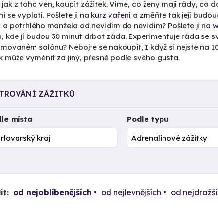
 jak z toho ven, koupit zážitek. Víme, co ženy mají rády, co 
i se vyplatí. Pošlete ji na
kurz vaření
a změňte tak její budou
 a potrhlého manžela od nevidím do nevidím? Pošlete ji na
w
u, kde jí budou 30 minut drbat záda. Experimentuje ráda se
movaném salónu? Nebojte se nakoupit, I když si nejste na 100 
k může vyměnit za jiný, přesně podle svého gusta.
LTROVÁNÍ ZÁŽITKŮ
le místa
Podle typu
od nejoblíbenějších
od nejlevnějších
od nejdražš
it: