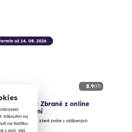
termín už 14. 08. 2026
8.9
(17)
okies
ová střelba: Zbraně z online
zobrazení
ček - 11 zbraní
. Kliknutím na
e si naživo zbraně, které znáte z oblíbených
tí na tlačítko
é z nich. Váš