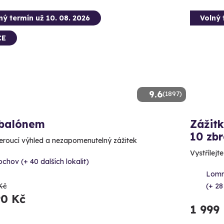
ný termín už 10. 08. 2026
Volný 
CE
9.6
(1897)
 balónem
Zážitk
10 zbr
roucí výhled a nezapomenutelný zážitek
Vystřílejt
chov (+ 40 dalších lokalit)
Lomn
Kč
(+ 28
90 Kč
1 999