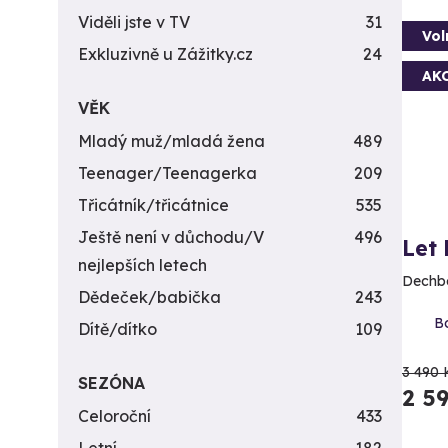
Viděli jste v TV
31
Vol
Exkluzivně u Zážitky.cz
24
AK
VĚK
Mladý muž/mladá žena
489
Teenager/Teenagerka
209
Třicátník/třicátnice
535
Ještě není v důchodu/V
496
Let
nejlepších letech
Dechbe
Dědeček/babička
243
Bo
Dítě/dítko
109
3 490 
SEZÓNA
2 5
Celoroční
433