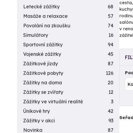
cesta,
Letecké zážitky
68
kuchyn
rodinu
Masáže a relaxace
57
salón
Povolání na zkoušku
74
v reno
Simulátory
16
zážite
Sportovní zážitky
94
Vojenské zážitky
45
FI
Zážitkové jízdy
87
Pod
Zážitkové pobyty
126
Zážitky na doma
20
Zážitky se zvířaty
12
Zážitky ve virtuální realitě
3
Únikové hry
42
Seřad
Zážitky v akci
93
Novinka
87