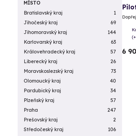
MÍSTO
Pilo
Bratislavský kraj
1
Dopřejt
Jihočeský kraj
69
K
Jihomoravský kraj
144
(+
Karlovarský kraj
63
6 9
Královehradecký kraj
57
Liberecký kraj
26
Moravskoslezský kraj
73
Olomoucký kraj
40
Pardubický kraj
34
Plzeňský kraj
57
Praha
247
Prešovský kraj
2
Středočeský kraj
106