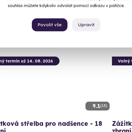
omnice (okres Sokolov)
souhlas můžete kdykoliv odvolat pomocí odkazu v patičce.
Lomn
 28 dalších lokalit)
(+ 28
99 Kč
Povolit vše
Upravit
2 999
ný termín už 14. 08. 2026
Volný 
9.1
(13)
tková střelba pro nadšence - 18
Zážitk
ní
zbraní