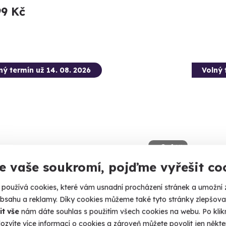
99 Kč
ný termín už 14. 08. 2026
Volný 
9.4
(4)
e vaše soukromí, pojďme vyřešit co
tková střelba: Nejsilnější zbraně - 7
Zážitk
používá cookies, které vám usnadní procházení stránek a umožní 
ní
stříle
obsahu a reklamy. Díky cookies můžeme také tyto stránky zlepšovat
e 13 výstřelů!
Vyzkoušejt
it vše
nám dáte souhlas s použitím všech cookies na webu. Po kliknu
stříleček!
ozvíte více informací o cookies a zároveň můžete povolit jen někter