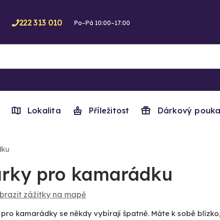
222 313 010
Po–Pá 10:00–17:00
Lokalita
Příležitost
Dárkový pouka
dku
rky pro kamarádku
brazit zážitky na mapě
pro kamarádky se někdy vybírají špatně. Máte k sobě blízko, 