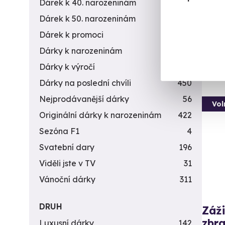
L
Dárek k 40. narozeninám
453
(+
Dárek k 50. narozeninám
378
Dárek k promoci
245
3 5
Dárky k narozeninám
551
Dárky k výročí
294
Dárky na poslední chvíli
450
Nejprodávanější dárky
56
Vol
Originální dárky k narozeninám
422
Sezóna F1
4
Svatební dary
196
Viděli jste v TV
31
Vánoční dárky
311
DRUH
Záži
zbra
Luxusní dárky
142