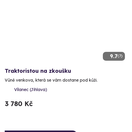
9.7
(7)
Traktoristou na zkoušku
Vůně venkova, která se vám dostane pod kůži.
Vílanec (Jihlava)
3 780 Kč