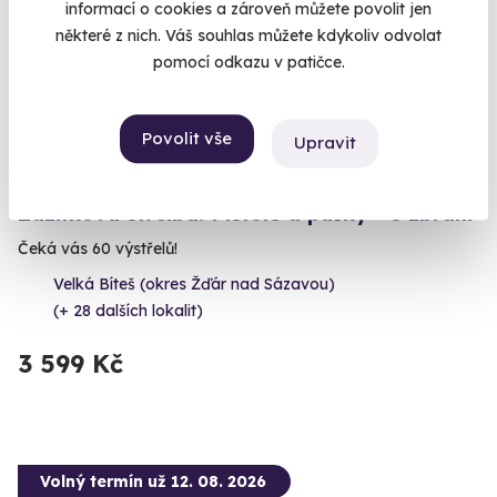
informací o cookies a zároveň můžete povolit jen
některé z nich. Váš souhlas můžete kdykoliv odvolat
pomocí odkazu v patičce.
Povolit vše
Upravit
10.0
(2)
Zážitková střelba: Pistole a pušky - 6 zbraní
Čeká vás 60 výstřelů!
Velká Bíteš (okres Žďár nad Sázavou)
(+ 28 dalších lokalit)
3 599 Kč
Volný termín už 12. 08. 2026