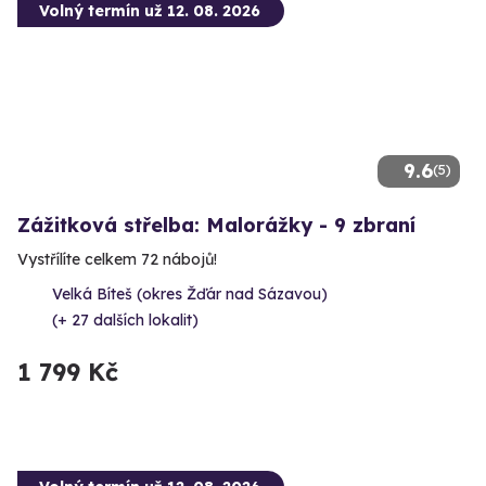
Volný termín už 12. 08. 2026
9.6
(5)
Zážitková střelba: Malorážky - 9 zbraní
Vystřílíte celkem 72 nábojů!
Velká Bíteš (okres Žďár nad Sázavou)
(+ 27 dalších lokalit)
1 799 Kč