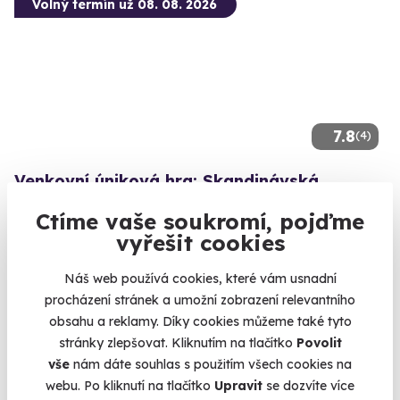
Volný termín už 08. 08. 2026
7.8
(4)
Venkovní úniková hra: Skandinávská
kriminálka
Ctíme vaše soukromí, pojďme
Zhostěte se úlohy detektiva a vyšetřete komplikovaný případ.
vyřešit cookies
Jihlava (+ 13 dalších lokalit)
Náš web používá cookies, které vám usnadní
990 Kč
procházení stránek a umožní zobrazení relevantního
obsahu a reklamy. Díky cookies můžeme také tyto
stránky zlepšovat. Kliknutím na tlačítko
Povolit
vše
nám dáte souhlas s použitím všech cookies na
webu. Po kliknutí na tlačítko
Upravit
se dozvíte více
Volný termín už 12. 08. 2026