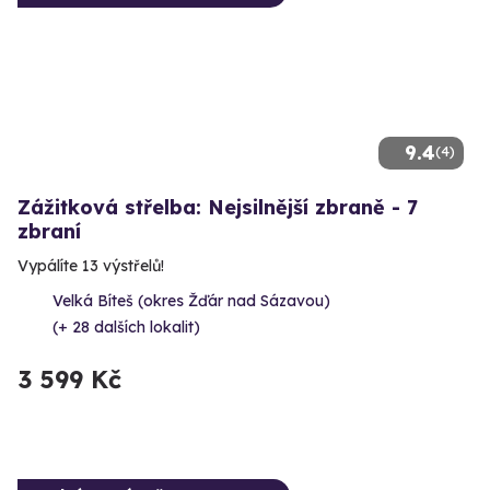
9.4
(4)
Zážitková střelba: Nejsilnější zbraně - 7
zbraní
Vypálíte 13 výstřelů!
Velká Bíteš (okres Žďár nad Sázavou)
(+ 28 dalších lokalit)
3 599 Kč