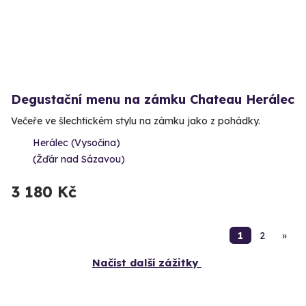
Degustační menu na zámku Chateau Herálec
Večeře ve šlechtickém stylu na zámku jako z pohádky.
Herálec (Vysočina)
(Žďár nad Sázavou)
3 180 Kč
1
2
»
Načíst další zážitky