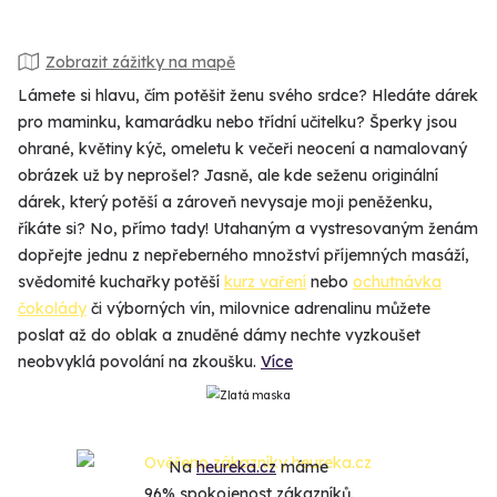
Zobrazit zážitky na mapě
Lámete si hlavu, čím potěšit ženu svého srdce? Hledáte dárek
pro maminku, kamarádku nebo třídní učitelku? Šperky jsou
ohrané, květiny kýč, omeletu k večeři neocení a namalovaný
obrázek už by neprošel? Jasně, ale kde seženu originální
dárek, který potěší a zároveň nevysaje moji peněženku,
říkáte si? No, přímo tady! Utahaným a vystresovaným ženám
dopřejte jednu z nepřeberného množství příjemných masáží,
svědomité kuchařky potěší
kurz vaření
nebo
ochutnávka
čokolády
či výborných vín, milovnice adrenalinu můžete
poslat až do oblak a znuděné dámy nechte vyzkoušet
neobvyklá povolání na zkoušku.
Více
Na
heureka.cz
máme
96% spokojenost zákazníků.