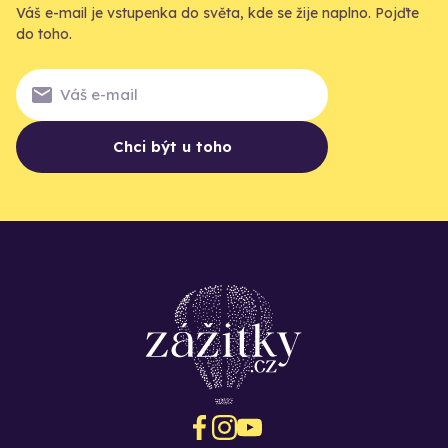
Váš e-mail je vstupenka do světa, kde se žije naplno. Pojďte
do toho.
Chci být u toho