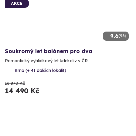
AKCE
9.6
(96)
Soukromý let balónem pro dva
Romantický vyhlídkový let kdekoliv v ČR.
Brno (+ 41 dalších lokalit)
16 870 Kč
14 490 Kč