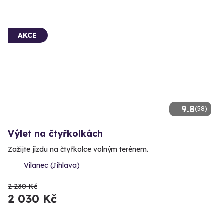
AKCE
9.8
(58)
Výlet na čtyřkolkách
Zažijte jízdu na čtyřkolce volným terénem.
Vílanec (Jihlava)
2 230 Kč
2 030 Kč