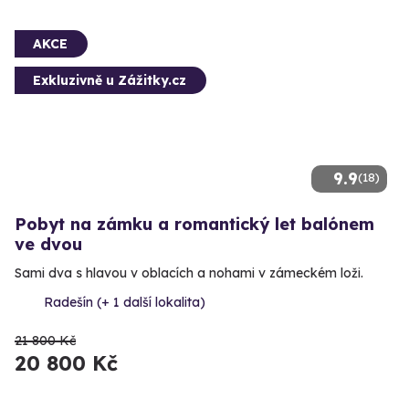
AKCE
Exkluzivně u Zážitky.cz
9.9
(18)
Pobyt na zámku a romantický let balónem
ve dvou
Sami dva s hlavou v oblacích a nohami v zámeckém loži.
Radešín (+ 1 další lokalita)
21 800 Kč
20 800 Kč