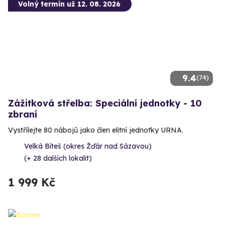
Volný termín už 12. 08. 2026
9.4
(74)
Zážitková střelba: Speciální jednotky - 10
zbraní
Vystřílejte 80 nábojů jako člen elitní jednotky URNA.
Velká Bíteš (okres Žďár nad Sázavou)
(+ 28 dalších lokalit)
1 999 Kč