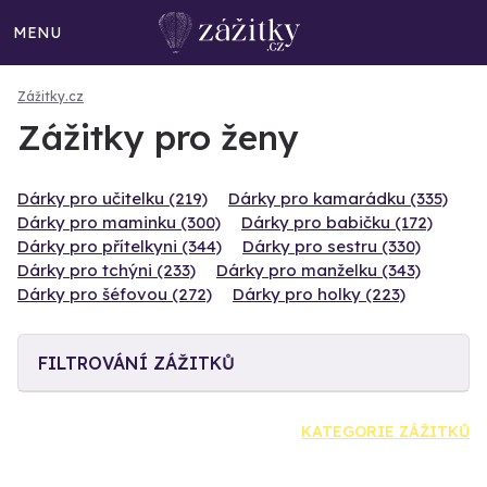
MENU
Zážitky.cz
Zážitky pro ženy
Dárky pro učitelku (219)
Dárky pro kamarádku (335)
Dárky pro maminku (300)
Dárky pro babičku (172)
Dárky pro přítelkyni (344)
Dárky pro sestru (330)
Dárky pro tchýni (233)
Dárky pro manželku (343)
Dárky pro šéfovou (272)
Dárky pro holky (223)
FILTROVÁNÍ ZÁŽITKŮ
KATEGORIE ZÁŽITKŮ