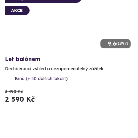
AKCE
9.6
(1897)
Let balónem
Dechberoucí výhled a nezapomenutelný zážitek
Brno (+ 40 dalších lokalit)
3 490 Kč
2 590 Kč