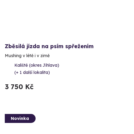
Zběsilá jízda na psím spřežením
Mushing v létě i v zimě
Kaliště (okres Jihlava)
(+ 1 další lokalita)
3 750 Kč
Novinka