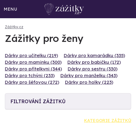
MENU
Zážitky.cz
Zážitky pro ženy
Dárky pro učitelku (219)
Dárky pro kamarádku (335)
Dárky pro maminku (300)
Dárky pro babičku (172)
Dárky pro přítelkyni (344)
Dárky pro sestru (330)
Dárky pro tchýni (233)
Dárky pro manželku (343)
Dárky pro šéfovou (272)
Dárky pro holky (223)
FILTROVÁNÍ ZÁŽITKŮ
KATEGORIE ZÁŽITKŮ