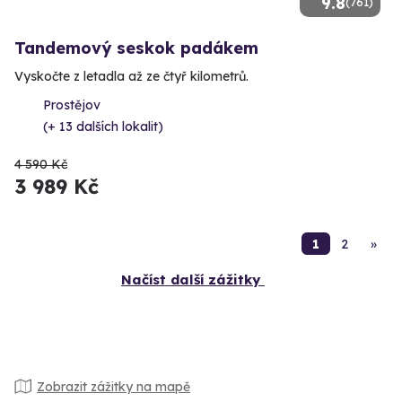
9.8
(761)
Tandemový seskok padákem
Vyskočte z letadla až ze čtyř kilometrů.
Prostějov
(+ 13 dalších lokalit)
4 590 Kč
3 989 Kč
1
2
»
Načíst další zážitky
Zobrazit zážitky na mapě