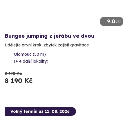
9.0
(3)
Bungee jumping z jeřábu ve dvou
Udělejte první krok, zbytek zajistí gravitace.
Olomouc (50 m)
(+ 4 další lokality)
8 490 Kč
8 190 Kč
Volný termín už 11. 08. 2026