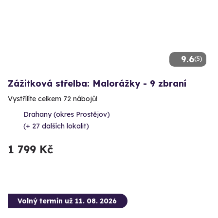
9.6
(5)
Zážitková střelba: Malorážky - 9 zbraní
Vystřílíte celkem 72 nábojů!
Drahany (okres Prostějov)
(+ 27 dalších lokalit)
1 799 Kč
Volný termín už 11. 08. 2026