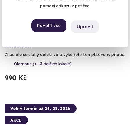
pomocí odkazu v patičce.
7.8
(4)
Povolit vše
Upravit
Venkovní úniková hra: Skandinávská
kriminálka
Zhostěte se úlohy detektiva a vyšetřete komplikovaný případ.
Olomouc (+ 13 dalších lokalit)
990 Kč
Volný termín už 24. 08. 2026
AKCE