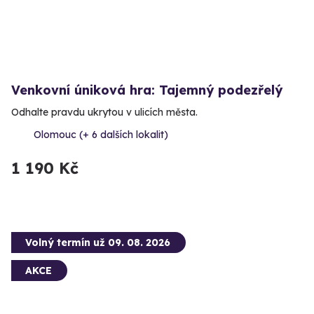
Venkovní úniková hra: Tajemný podezřelý
Odhalte pravdu ukrytou v ulicích města.
Olomouc (+ 6 dalších lokalit)
1 190 Kč
Volný termín už 09. 08. 2026
AKCE