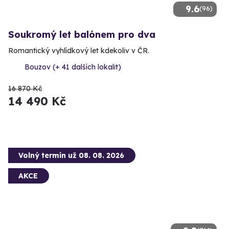
9.6
(96)
Soukromý let balónem pro dva
Romantický vyhlídkový let kdekoliv v ČR.
Bouzov (+ 41 dalších lokalit)
16 870 Kč
14 490 Kč
Volný termín už 08. 08. 2026
AKCE