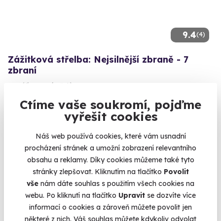
9.4
(4)
Zážitková střelba: Nejsilnější zbraně - 7
zbraní
Vypálíte 13 výstřelů!
Ctíme vaše soukromí, pojďme
Drahany (okres Prostějov)
vyřešit cookies
(+ 28 dalších lokalit)
3 599 Kč
Náš web používá cookies, které vám usnadní
procházení stránek a umožní zobrazení relevantního
obsahu a reklamy. Díky cookies můžeme také tyto
stránky zlepšovat. Kliknutím na tlačítko
Povolit
vše
nám dáte souhlas s použitím všech cookies na
Volný termín už 07. 08. 2026
webu. Po kliknutí na tlačítko
Upravit
se dozvíte více
informací o cookies a zároveň můžete povolit jen
některé z nich. Váš souhlas můžete kdykoliv odvolat