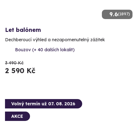
9.6
(1897)
Let balónem
Dechberoucí výhled a nezapomenutelný zážitek
Bouzov (+ 40 dalších lokalit)
3 490 Kč
2 590 Kč
Volný termín už 07. 08. 2026
AKCE