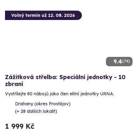
Volný termín už 12. 08. 2026
9.4
(74)
Zážitková střelba: Speciální jednotky - 10
zbraní
Vystřílejte 80 nábojů jako člen elitní jednotky URNA.
Drahany (okres Prostějov)
(+ 28 dalších lokalit)
1 999 Kč