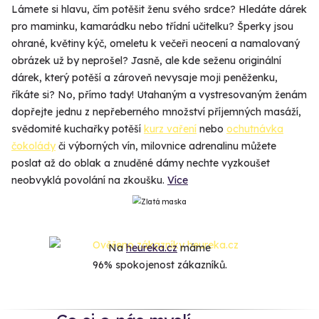
Lámete si hlavu, čím potěšit ženu svého srdce? Hledáte dárek
pro maminku, kamarádku nebo třídní učitelku? Šperky jsou
ohrané, květiny kýč, omeletu k večeři neocení a namalovaný
obrázek už by neprošel? Jasně, ale kde seženu originální
dárek, který potěší a zároveň nevysaje moji peněženku,
říkáte si? No, přímo tady! Utahaným a vystresovaným ženám
dopřejte jednu z nepřeberného množství příjemných masáží,
svědomité kuchařky potěší
kurz vaření
nebo
ochutnávka
čokolády
či výborných vín, milovnice adrenalinu můžete
poslat až do oblak a znuděné dámy nechte vyzkoušet
neobvyklá povolání na zkoušku.
Více
Na
heureka.cz
máme
96% spokojenost zákazníků.