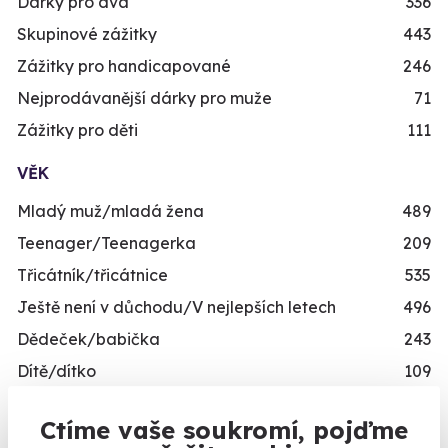
Dárky pro dva
336
Skupinové zážitky
443
Zážitky pro handicapované
246
Nejprodávanější dárky pro muže
71
Zážitky pro děti
111
VĚK
Mladý muž/mladá žena
489
Teenager/Teenagerka
209
Třicátník/třicátnice
535
Ještě není v důchodu/V nejlepších letech
496
Dědeček/babička
243
Dítě/dítko
109
TYP
Ctíme vaše soukromí, pojďme