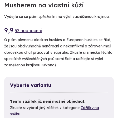
Musherem na vlastní kůži
Vydejte se se psím spřežením na výlet zasněženou krajinou.
9,9
52 hodnocení
O psím plemenu Alaskan huskies a European huskies se říká,
že jsou obdivuhodně nenároční a nekonfliktní a zároveň mají
obrovskou chuť pracovat v zápřahu. Zkuste si smečku těchto
speciálně vyšlechtěných psů sami řídit a udělejte si výlet
zasněženou krajinou Krkonoš.
Vyberte variantu
Tento zážitek již není možné objednat.
Zkuste si vybrat jiný zážitek z kategorie
Zážitky na
sněhu