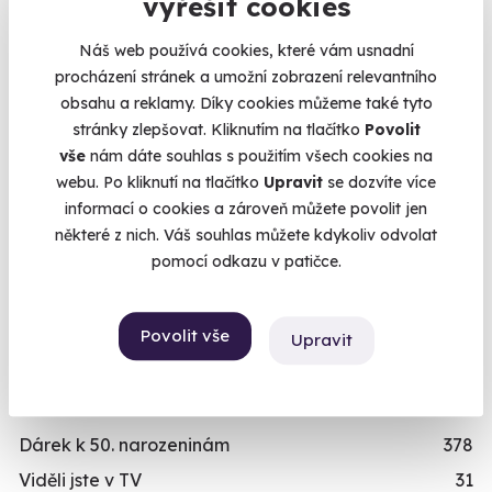
Kalendář volných
vyřešit cookies
Relaxační zážitky
162
termínů
Adrenalinové zážitky
174
Náš web používá cookies, které vám usnadní
Vzdělávací zážitky
151
procházení stránek a umožní zobrazení relevantního
Termíny pro zvolenou variantu:
obsahu a reklamy. Díky cookies můžeme také tyto
PŘILEŽITOST
stránky zlepšovat. Kliknutím na tlačítko
Povolit
vše
nám dáte souhlas s použitím všech cookies na
Svatební dary
196
webu. Po kliknutí na tlačítko
Upravit
se dozvíte více
Vánoční dárky
311
informací o cookies a zároveň můžete povolit jen
Chcete rezervovat termín?
Dárky k narozeninám
551
některé z nich. Váš souhlas můžete kdykoliv odvolat
Objednat poukaz
pomocí odkazu v patičce.
Dárky k výročí
294
Dárek k promoci
245
Objednejte poukaz na zážitek a termín si
rezervujte vy nebo obdarovaný později.
Povolit vše
Originální dárky k narozeninám
422
Upravit
Již mám poukaz
Dárek k 18. narozeninám
256
Dárek k 40. narozeninám
453
Dárek k 50. narozeninám
378
Viděli jste v TV
31