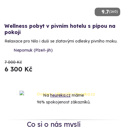
9.7
(160)
Wellness pobyt v pivním hotelu s pípou na
pokoji
Relaxace pro tělo i duši se zlatavými odlesky pivního moku.
Nepomuk (Plzeň-jih)
7 000 Kč
6 300 Kč
Na
heureka.cz
máme
96% spokojenost zákazníků.
Co si o nás myslí