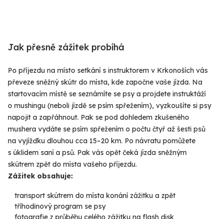
Jak přesně zážitek probíhá
Po příjezdu na místo setkání s instruktorem v Krkonoších vás
převeze sněžný skútr do místa, kde započne vaše jízda. Na
startovacím místě se seznámíte se psy a projdete instruktáží
o mushingu (neboli jízdě se psím spřežením), vyzkoušíte si psy
napojit a zapřáhnout. Pak se pod dohledem zkušeného
mushera vydáte se psím spřežením o počtu čtyř až šesti psů
na vyjížďku dlouhou cca 15–20 km. Po návratu pomůžete
s úklidem saní a psů. Pak vás opět čeká jízda sněžným
skútrem zpět do místa vašeho příjezdu.
Zážitek obsahuje:
transport skútrem do místa konání zážitku a zpět
tříhodinový program se psy
fotografie z průběhu celého zážitku na flash disk