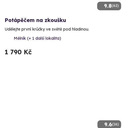
9.8
(62)
Potápěčem na zkoušku
Udělejte první krůčky ve světě pod hladinou.
Mělník (+ 1 další lokalita)
1 790 Kč
9.6
(16)