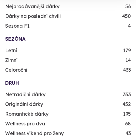
Nejprodávanější dárky
56
Dárky na poslední chvíli
450
Sezóna F1
4
SEZÓNA
Letní
179
Zimní
14
Celoroční
433
DRUH
Netradiční dárky
353
Originální dárky
452
Romantické dárky
195
Wellness pro dva
68
Wellness víkend pro ženy
43