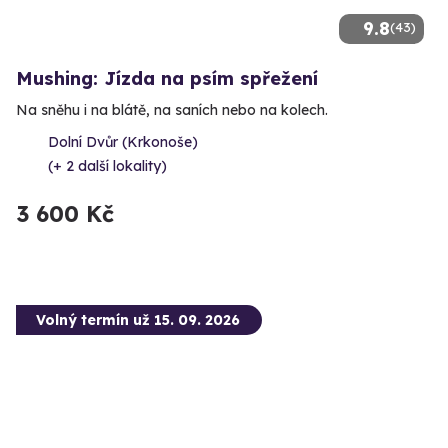
9.8
(43)
Mushing: Jízda na psím spřežení
Na sněhu i na blátě, na saních nebo na kolech.
Dolní Dvůr (Krkonoše)
(+ 2 další lokality)
3 600 Kč
Volný termín už 15. 09. 2026